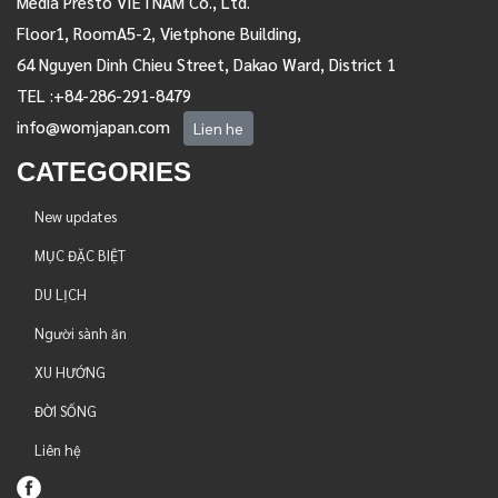
Media Presto VIETNAM Co., Ltd.
Floor1, RoomA5-2, Vietphone Building,
64 Nguyen Dinh Chieu Street, Dakao Ward, District 1
TEL :+84-286-291-8479
info@womjapan.com
Lien he
CATEGORIES
New updates
MỤC ĐẶC BIỆT
DU LỊCH
Người sành ăn
XU HƯỚNG
ĐỜI SỐNG
Liên hệ