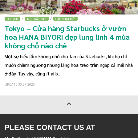
/
/
DU LỊCH
MỤC ĐẶC BIỆT
CẬP NHẬT MỚI
Tokyo – Cửa hàng Starbucks ở vườn
hoa HANA BIYORI đẹp lung linh 4 mùa
không chỗ nào chê
Một sự hiểu lầm không nhỏ cho fan của Starbucks, khi họ chỉ
muốn chiêm ngưỡng những lẵng hoa treo tràn ngập cả mái nhà
ở đây. Tuy vậy, cũng ít ai b..
UPDATE 30.09.2020
PLEASE CONTACT US AT