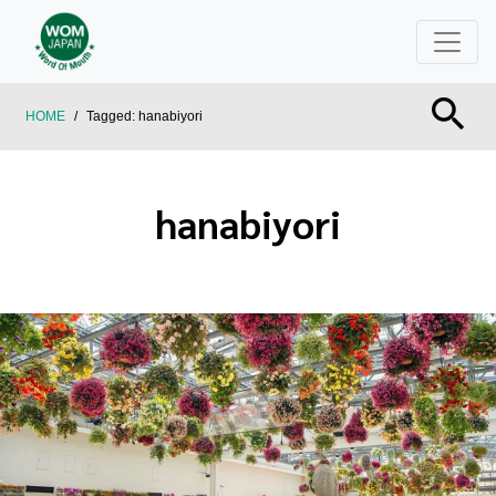
HOME
/
Tagged:
hanabiyori
hanabiyori