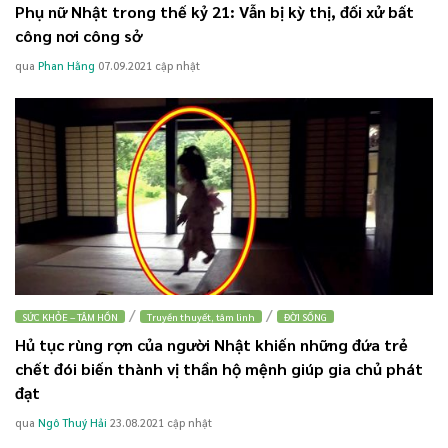
Phụ nữ Nhật trong thế kỷ 21: Vẫn bị kỳ thị, đối xử bất
công nơi công sở
qua
Phan Hằng
07.09.2021
cập nhật
/
/
SỨC KHỎE – TÂM HỒN
Truyền thuyết, tâm linh
ĐỜI SỐNG
Hủ tục rùng rợn của người Nhật khiến những đứa trẻ
chết đói biến thành vị thần hộ mệnh giúp gia chủ phát
đạt
qua
Ngô Thuý Hải
23.08.2021
cập nhật