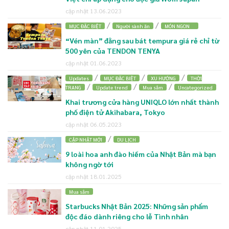
cập nhật 13.06.2023
/
/
MỤC ĐẶC BIỆT
Người sành ăn
MÓN NGON
“Vén màn” đằng sau bát tempura giá rẻ chỉ từ
500 yên của TENDON TENYA
cập nhật 01.06.2023
/
/
/
Updates
MỤC ĐẶC BIỆT
XU HƯỚNG
THỜI
/
/
/
TRANG
Update trend
Mua sắm
Uncategorized
Khai trương cửa hàng UNIQLO lớn nhất thành
phố điện tử Akihabara, Tokyo
cập nhật 06.05.2023
/
CẬP NHẬT MỚI
DU LỊCH
9 loài hoa anh đào hiếm của Nhật Bản mà bạn
không ngờ tới
cập nhật 18.01.2025
Mua sắm
Starbucks Nhật Bản 2025: Những sản phẩm
độc đáo dành riêng cho lễ Tình nhân
cập nhật 11.01.2025