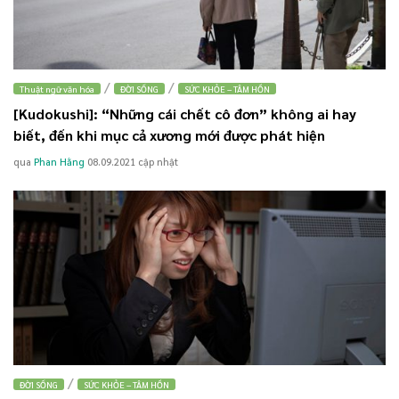
/
/
Thuật ngữ văn hóa
ĐỜI SỐNG
SỨC KHỎE – TÂM HỒN
[Kudokushi]: “Những cái chết cô đơn” không ai hay
biết, đến khi mục cả xương mới được phát hiện
qua
Phan Hằng
08.09.2021
cập nhật
/
ĐỜI SỐNG
SỨC KHỎE – TÂM HỒN