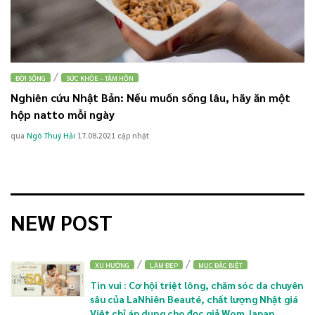
/
ĐỜI SỐNG
SỨC KHỎE – TÂM HỒN
Nghiên cứu Nhật Bản: Nếu muốn sống lâu, hãy ăn một
hộp natto mỗi ngày
qua
Ngô Thuý Hải
17.08.2021
cập nhật
NEW POST
/
/
XU HƯỚNG
LÀM ĐẸP
MỤC ĐẶC BIỆT
Tin vui : Cơ hội triệt lông, chăm sóc da chuyên
sâu của LaNhiên Beauté, chất lượng Nhật giá
Việt chỉ áp dụng cho đọc giả Wom Japan