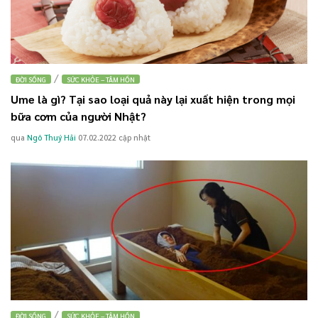
/
ĐỜI SỐNG
SỨC KHỎE – TÂM HỒN
Ume là gì? Tại sao loại quả này lại xuất hiện trong mọi
bữa cơm của người Nhật?
qua
Ngô Thuý Hải
07.02.2022
cập nhật
/
ĐỜI SỐNG
SỨC KHỎE – TÂM HỒN