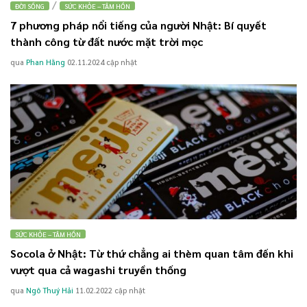
/
ĐỜI SỐNG
SỨC KHỎE – TÂM HỒN
7 phương pháp nổi tiếng của người Nhật: Bí quyết
thành công từ đất nước mặt trời mọc
qua
Phan Hằng
02.11.2024
cập nhật
SỨC KHỎE – TÂM HỒN
Socola ở Nhật: Từ thứ chẳng ai thèm quan tâm đến khi
vượt qua cả wagashi truyền thống
qua
Ngô Thuý Hải
11.02.2022
cập nhật