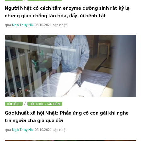
Người Nhật có cách tắm enzyme dưỡng sinh rất kỳ lạ
nhưng giúp chống lão hóa, đẩy lùi bệnh tật
qua
Ngô Thuý Hải
08.10.2021
cập nhật
/
ĐỜI SỐNG
SỨC KHỎE – TÂM HỒN
Góc khuất xã hội Nhật: Phản ứng cô con gái khi nghe
tin người cha già qua đời
qua
Ngô Thuý Hải
05.10.2021
cập nhật