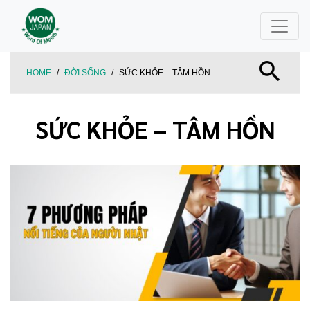
HOME
/
ĐỜI SỐNG
/
SỨC KHỎE – TÂM HỒN
SỨC KHỎE – TÂM HỒN