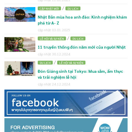
/
CẬP NHẬT MỚI
DU LỊCH
Nhật Bản mùa hoa anh đào: Kinh nghiệm khám
phá từ A- Z
cập nhật 03.01.2025
/
LỄ HỘI VÀ SỰ KIỆN
DU LỊCH
11 truyền thống đón năm mới của người Nhật
cập nhật 30.12.2024
/
DU LỊCH
LỄ HỘI VÀ SỰ KIỆN
Đón Giáng sinh tại Tokyo: Mua sắm, ẩm thực
và trải nghiệm lễ hội
cập nhật 24.12.2024