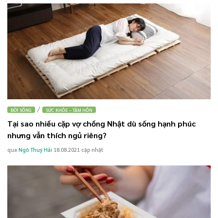
/
ĐỜI SỐNG
SỨC KHỎE – TÂM HỒN
Tại sao nhiều cặp vợ chồng Nhật dù sống hạnh phúc
nhưng vẫn thích ngủ riêng?
qua
Ngô Thuý Hải
18.08.2021
cập nhật