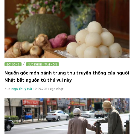
/
ĐỜI SỐNG
SỨC KHỎE – TÂM HỒN
Nguồn gốc món bánh trung thu truyền thống của người
Nhật bắt nguồn từ thú vui này
qua
Ngô Thuý Hải
19.09.2021
cập nhật