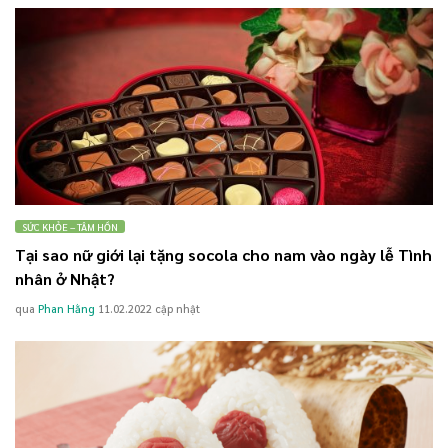
SỨC KHỎE – TÂM HỒN
Tại sao nữ giới lại tặng socola cho nam vào ngày lễ Tình
nhân ở Nhật?
qua
Phan Hằng
11.02.2022
cập nhật