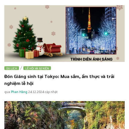
/
DU LỊCH
LỄ HỘI VÀ SỰ KIỆN
Đón Giáng sinh tại Tokyo: Mua sắm, ẩm thực và trải
nghiệm lễ hội
qua
Phan Hằng
24.12.2024
cập nhật