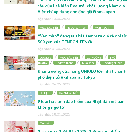
sâu của LaNhiên Beauté, chất lượng Nhật giá
Việt chỉ áp dụng cho đọc giả Wom Japan
cập nhật 13.06.2023
/
/
MỤC ĐẶC BIỆT
Người sành ăn
MÓN NGON
“Vén màn” đằng sau bát tempura giá rẻ chỉ từ
500 yên của TENDON TENYA
cập nhật 01.06.2023
/
/
/
Updates
MỤC ĐẶC BIỆT
XU HƯỚNG
THỜI
/
/
/
TRANG
Update trend
Mua sắm
Uncategorized
Khai trương cửa hàng UNIQLO lớn nhất thành
phố điện tử Akihabara, Tokyo
cập nhật 06.05.2023
/
DU LỊCH
CẬP NHẬT MỚI
9 loài hoa anh đào hiếm của Nhật Bản mà bạn
không ngờ tới
cập nhật 18.01.2025
Mua sắm
Starbucks Nhật Bản 2025: Những sản phẩm