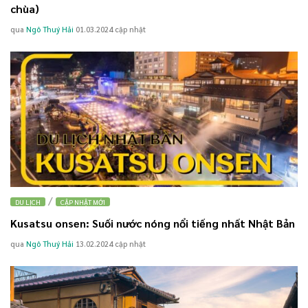
chùa)
qua
Ngô Thuý Hải
01.03.2024
cập nhật
/
DU LỊCH
CẬP NHẬT MỚI
Kusatsu onsen: Suối nước nóng nổi tiếng nhất Nhật Bản
qua
Ngô Thuý Hải
13.02.2024
cập nhật