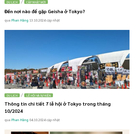
/
DU LỊCH
CẬP NHẬT MỚI
Đến nơi nào để gặp Geisha ở Tokyo?
qua
Phan Hằng
13.10.2024
cập nhật
/
DU LỊCH
LỄ HỘI VÀ SỰ KIỆN
Thông tin chi tiết 7 lễ hội ở Tokyo trong tháng
10/2024
qua
Phan Hằng
04.10.2024
cập nhật