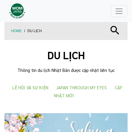
HOME
/
DU LỊCH
DU LỊCH
Thông tin du lịch Nhật Bản được cập nhật liên tục
LỄ HỘI VÀ SỰ KIỆN
JAPAN THROUGH MY EYES
CẬP
NHẬT MỚI