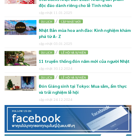
độc đáo dành riêng cho lễ Tình nhân
cập nhật 11.01.2025
/
DU LỊCH
CẬP NHẬT MỚI
Nhật Bản mùa hoa anh đào: Kinh nghiệm khám
phá từ A- Z
cập nhật 03.01.2025
/
DU LỊCH
LỄ HỘI VÀ SỰ KIỆN
11 truyền thống đón năm mới của người Nhật
cập nhật 30.12.2024
/
DU LỊCH
LỄ HỘI VÀ SỰ KIỆN
Đón Giáng sinh tại Tokyo: Mua sắm, ẩm thực
và trải nghiệm lễ hội
cập nhật 24.12.2024