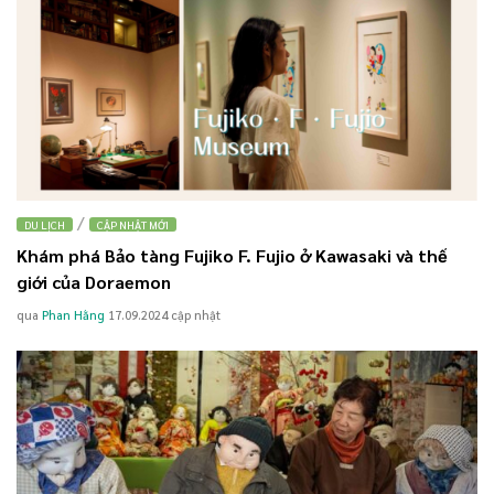
/
DU LỊCH
CẬP NHẬT MỚI
Khám phá Bảo tàng Fujiko F. Fujio ở Kawasaki và thế
giới của Doraemon
qua
Phan Hằng
17.09.2024
cập nhật