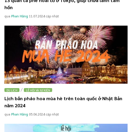
13 quán cà phê hoài cổ ở Tokyo, giúp chữa lành tâm
hồn
qua
Phan Hằng
11.07.2024
cập nhật
/
DU LỊCH
LỄ HỘI VÀ SỰ KIỆN
Lịch bắn pháo hoa mùa hè trên toàn quốc ở Nhật Bản
năm 2024
qua
Phan Hằng
05.06.2024
cập nhật