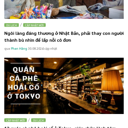
/
DU LỊCH
CẬP NHẬT MỚI
Ngôi làng đáng thương ở Nhật Bản, phải thay con người
thành bù nhìn để lấp nỗi cô đơn
qua
Phan Hằng
30.08.2024
cập nhật
/
CẬP NHẬT MỚI
DU LỊCH