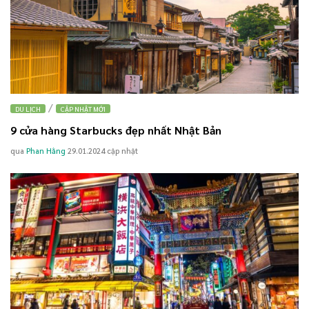
/
DU LỊCH
CẬP NHẬT MỚI
9 cửa hàng Starbucks đẹp nhất Nhật Bản
qua
Phan Hằng
29.01.2024
cập nhật