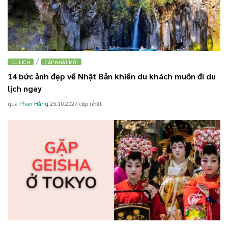
/
DU LỊCH
CẬP NHẬT MỚI
14 bức ảnh đẹp về Nhật Bản khiến du khách muốn đi du
lịch ngay
qua
Phan Hằng
25.10.2024
cập nhật