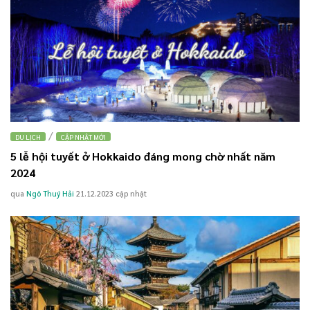
/
DU LỊCH
CẬP NHẬT MỚI
5 lễ hội tuyết ở Hokkaido đáng mong chờ nhất năm
2024
qua
Ngô Thuý Hải
21.12.2023
cập nhật