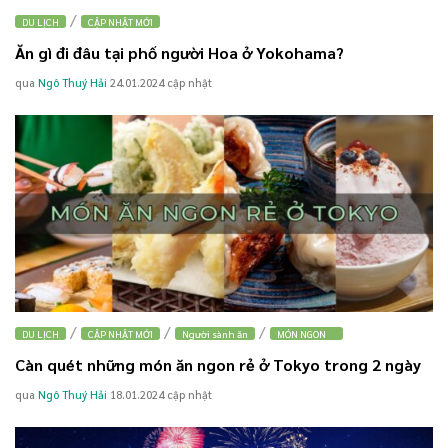
/
DU LỊCH
CẬP NHẬT MỚI
Ăn gì đi đâu tại phố người Hoa ở Yokohama?
qua
Ngô Thuý Hải
24.01.2024
cập nhật
/
/
/
DU LỊCH
CẬP NHẬT MỚI
Người sành ăn
MÓN NGON
Càn quét những món ăn ngon rẻ ở Tokyo trong 2 ngày
qua
Ngô Thuý Hải
18.01.2024
cập nhật