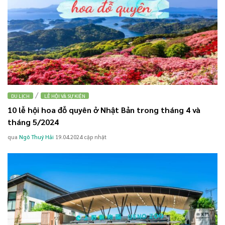
/
DU LỊCH
LỄ HỘI VÀ SỰ KIỆN
10 lễ hội hoa đỗ quyên ở Nhật Bản trong tháng 4 và
tháng 5/2024
qua
Ngô Thuý Hải
19.04.2024
cập nhật