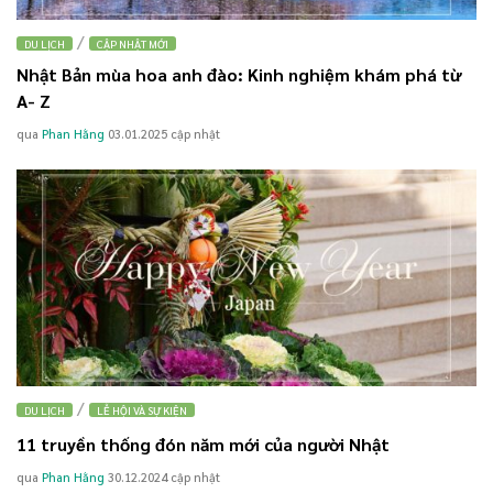
/
DU LỊCH
CẬP NHẬT MỚI
Nhật Bản mùa hoa anh đào: Kinh nghiệm khám phá từ
A- Z
qua
Phan Hằng
03.01.2025
cập nhật
/
DU LỊCH
LỄ HỘI VÀ SỰ KIỆN
11 truyền thống đón năm mới của người Nhật
qua
Phan Hằng
30.12.2024
cập nhật