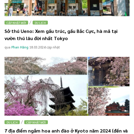
/
CẬP NHẬT MỚI
DU LỊCH
Sở thú Ueno: Xem gấu trúc, gấu Bắc Cực, hà mã tại
vườn thú lâu đời nhất Tokyo
qua
Phan Hằng
18.03.2024
cập nhật
/
DU LỊCH
CẬP NHẬT MỚI
7 địa điểm ngắm hoa anh đào ở Kyoto năm 2024 (đền và