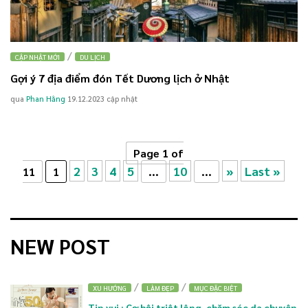
/
CẬP NHẬT MỚI
DU LỊCH
Gợi ý 7 địa điểm đón Tết Dương lịch ở Nhật
qua
Phan Hằng
19.12.2023
cập nhật
Page 1 of
2
3
4
5
10
»
Last »
11
1
...
...
NEW POST
/
/
XU HƯỚNG
LÀM ĐẸP
MỤC ĐẶC BIỆT
Tin vui : Cơ hội triệt lông, chăm sóc da chuyên