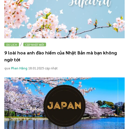
/
DU LỊCH
CẬP NHẬT MỚI
9 loài hoa anh đào hiếm của Nhật Bản mà bạn không
ngờ tới
qua
Phan Hằng
18.01.2025
cập nhật