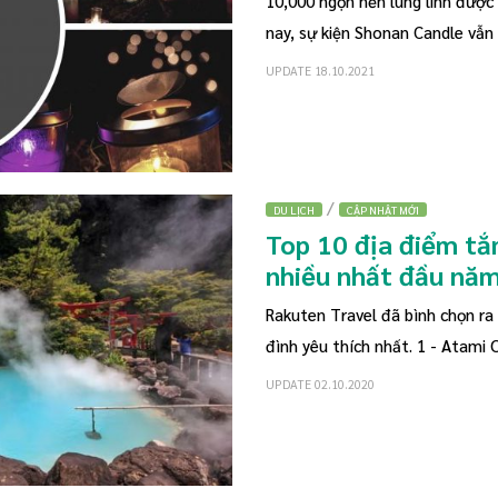
10,000 ngọn nến lung linh đượ
nay, sự kiện Shonan Candle vẫn 
UPDATE 18.10.2021
/
DU LỊCH
CẬP NHẬT MỚI
Top 10 địa điểm t
nhiều nhất đầu nă
Rakuten Travel đã bình chọn ra
đình yêu thích nhất. 1 - Atami 
UPDATE 02.10.2020