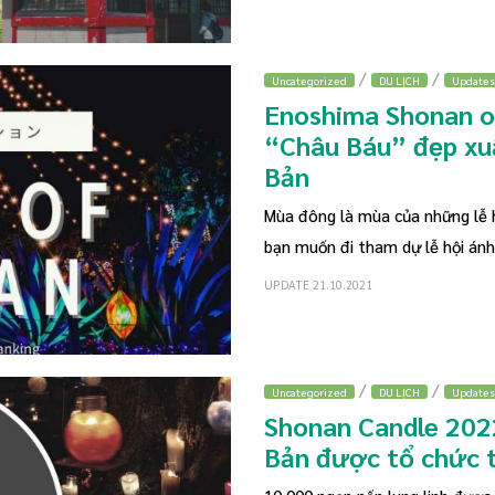
/
/
Uncategorized
DU LỊCH
Updates
Enoshima Shonan o
“Châu Báu” đẹp xuấ
Bản
Mùa đông là mùa của những lễ h
bạn muốn đi tham dự lễ hội ánh 
UPDATE 21.10.2021
/
/
Uncategorized
DU LỊCH
Updates
Shonan Candle 2022
Bản được tổ chức 