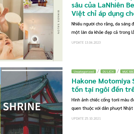
sâu của LaNhiên Be
Việt chỉ áp dụng c
Nhiều người cho rằng, da sáng 
một làn da khỏe đẹp cả trong lẫ
UPDATE 13.06.2023
/
/
Uncategorized
DU LỊCH
MỤC ĐẶC
Hakone Motomiya S
tồn tại ngôi đền t
Hình ảnh chiếc cổng torii màu 
quen thuộc với dân phượt Nhật
UPDATE 25.10.2021