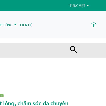
TIẾNG VIỆT
ỜI SỐNG
LIÊN HỆ
ẸP
iệt lông, chăm sóc da chuyên