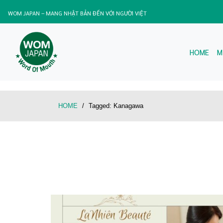
WOM JAPAN – MANG NHẬT BẢN ĐẾN VỚI NGƯỜI VIỆT
HOME
M
HOME
/
Tagged:
Kanagawa