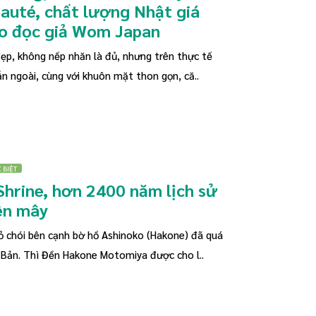
auté, chất lượng Nhật giá
ho đọc giả Wom Japan
đẹp, không nếp nhăn là đủ, nhưng trên thực tế
n ngoài, cùng với khuôn mặt thon gọn, că..
 BIỆT
hrine, hơn 2400 năm lịch sử
rên mây
đỏ chói bên cạnh bờ hồ Ashinoko (Hakone) đã quá
 Bản. Thì Đền Hakone Motomiya được cho l..