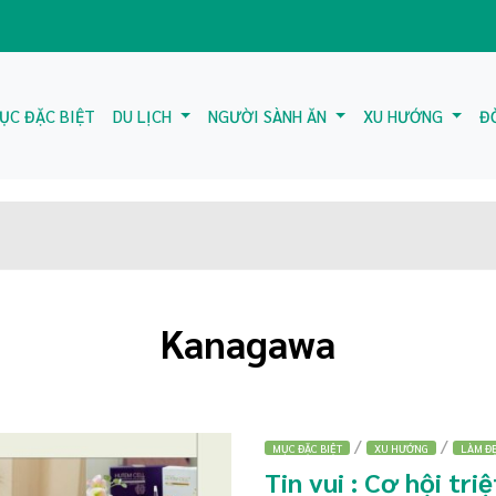
ỤC ĐẶC BIỆT
DU LỊCH
NGƯỜI SÀNH ĂN
XU HƯỚNG
Đ
Kanagawa
/
/
MỤC ĐẶC BIỆT
XU HƯỚNG
LÀM Đ
Tin vui : Cơ hội tr