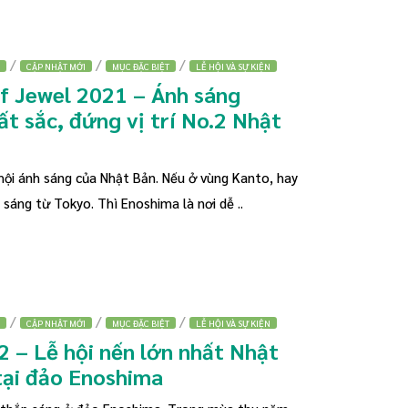
/
/
/
CẬP NHẬT MỚI
MỤC ĐẶC BIỆT
LỄ HỘI VÀ SỰ KIỆN
f Jewel 2021 – Ánh sáng
t sắc, đứng vị trí No.2 Nhật
ội ánh sáng của Nhật Bản. Nếu ở vùng Kanto, hay
sáng từ Tokyo. Thì Enoshima là nơi dễ ..
/
/
/
CẬP NHẬT MỚI
MỤC ĐẶC BIỆT
LỄ HỘI VÀ SỰ KIỆN
 – Lễ hội nến lớn nhất Nhật
tại đảo Enoshima