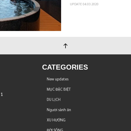
UPDATE 04.03.2020
CATEGORIES
New updates
MỤC ĐẶC BIỆT
 1
DU LỊCH
Người sành ăn
XU HƯỚNG
ĐỜI SỐNG