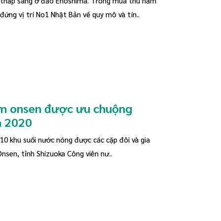
c thắp sáng ở đảo Enoshima. Trong mùa thu năm
đứng vị trí No1 Nhật Bản về quy mô và tín..
ắm onsen được ưu chuộng
m 2020
 10 khu suối nước nóng được các cặp đôi và gia
Onsen, tỉnh Shizuoka Công viên nư..