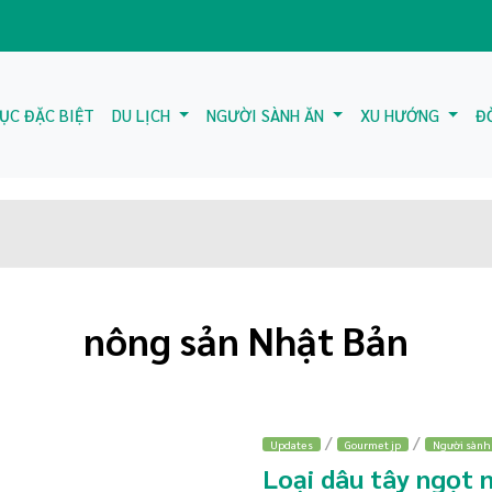
ỤC ĐẶC BIỆT
DU LỊCH
NGƯỜI SÀNH ĂN
XU HƯỚNG
Đ
nông sản Nhật Bản
/
/
Updates
Gourmet jp
Người sành
Loại dâu tây ngọt 