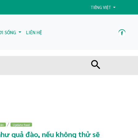
TIẾNG VIỆT
ỜI SỐNG
LIÊN HỆ
/
 ăn
Update food
như quả đào, nếu không thử sẽ