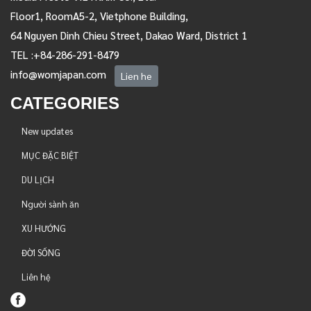
Floor1, RoomA5-2, Vietphone Building,
64 Nguyen Dinh Chieu Street, Dakao Ward, District 1
TEL :+84-286-291-8479
info@womjapan.com
Lien he
CATEGORIES
New updates
MỤC ĐẶC BIỆT
DU LỊCH
Người sành ăn
XU HƯỚNG
ĐỜI SỐNG
Liên hệ