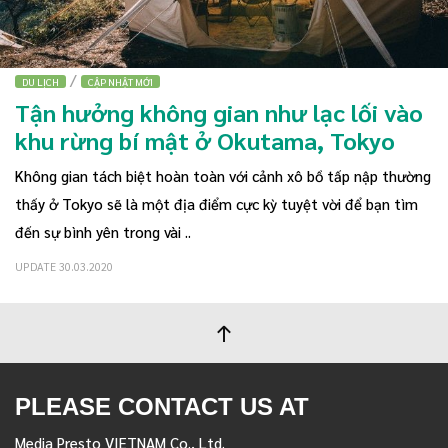
/
DU LỊCH
CẬP NHẬT MỚI
Tận hưởng không gian như lạc lối vào
khu rừng bí mật ở Okutama, Tokyo
Không gian tách biệt hoàn toàn với cảnh xô bồ tấp nập thường
thấy ở Tokyo sẽ là một địa điểm cực kỳ tuyệt vời để bạn tìm
đến sự bình yên trong vài ..
UPDATE 30.03.2020
PLEASE CONTACT US AT
Media Presto VIETNAM Co., Ltd.