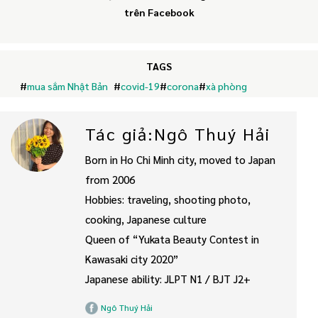
trên Facebook
TAGS
#
mua sắm Nhật Bản
#
covid-19
#
corona
#
xà phòng
Tác giả:Ngô Thuý Hải
Born in Ho Chi Minh city, moved to Japan
from 2006
Hobbies: traveling, shooting photo,
cooking, Japanese culture
Queen of “Yukata Beauty Contest in
Kawasaki city 2020”
Japanese ability: JLPT N1 / BJT J2+
Ngô Thuý Hải