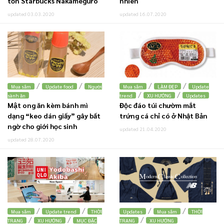
tồn Starbucks Nakameguro
nhiên
updated 03.03.2020
updated 16.07.2020
/
/
/
/
Mua sắm
Update food
Người
Mua sắm
LÀM ĐẸP
Update
/
/
sành ăn
trend
XU HƯỚNG
Updates
Mật ong ăn kèm bánh mì
Độc đáo túi chườm mắt
dạng “keo dán giấy” gây bất
trứng cá chỉ có ở Nhật Bản
ngờ cho giới học sinh
updated 21.04.2020
updated 28.07.2020
/
/
/
/
Mua sắm
Update trend
THỜI
Updates
Mua sắm
THỜI
/
/
/
TRANG
XU HƯỚNG
MỤC ĐẶC
TRANG
XU HƯỚNG