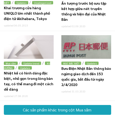
/
/
Ấn tượng trước bộ sưu tập
BIỆT
Updates
Uncategorized
Khai trương cửa hàng
kết hợp giữa nét truyền
UNIQLO lớn nhất thành phố
thống và hiện đại của Nhật
điện tử Akihabara, Tokyo
Bản
updated 06.05.2023
updated 02.09.2020
/
/
/
Mua sắm
Update trend
XU
MỤC ĐẶC BIỆT
Updates
/
Bưu Điện Nhật Bản thông báo
HƯỚNG
Updates
Nhiệt kế có hình dáng đặc
ngừng giao dịch đến 153
biệt, nhỏ gọn trong lòng bàn
quốc gia, bắt đầu từ ngày
tay, có thể mang đi một cách
2/4/2020
dễ dàng
updated 31.03.2020
updated 27.08.2020
Các sản phẩm khác trong cột Mua sắm