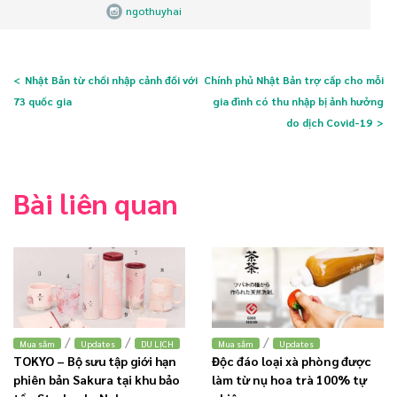
ngothuyhai
Nhật Bản từ chối nhập cảnh đối với
Chính phủ Nhật Bản trợ cấp cho mỗi
73 quốc gia
gia đình có thu nhập bị ảnh hưởng
do dịch Covid-19
Bài liên quan
/
/
/
Mua sắm
Updates
DU LỊCH
Mua sắm
Updates
TOKYO – Bộ sưu tập giới hạn
Độc đáo loại xà phòng được
phiên bản Sakura tại khu bảo
làm từ nụ hoa trà 100% tự