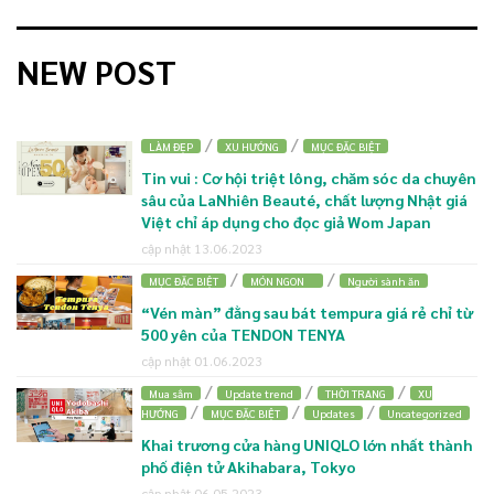
NEW POST
/
/
LÀM ĐẸP
XU HƯỚNG
MỤC ĐẶC BIỆT
Tin vui : Cơ hội triệt lông, chăm sóc da chuyên
sâu của LaNhiên Beauté, chất lượng Nhật giá
Việt chỉ áp dụng cho đọc giả Wom Japan
cập nhật 13.06.2023
/
/
MỤC ĐẶC BIỆT
MÓN NGON
Người sành ăn
“Vén màn” đằng sau bát tempura giá rẻ chỉ từ
500 yên của TENDON TENYA
cập nhật 01.06.2023
/
/
/
Mua sắm
Update trend
THỜI TRANG
XU
/
/
/
HƯỚNG
MỤC ĐẶC BIỆT
Updates
Uncategorized
Khai trương cửa hàng UNIQLO lớn nhất thành
phố điện tử Akihabara, Tokyo
cập nhật 06.05.2023