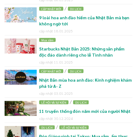
/
CẬP NHẬT MỚI
DU LỊCH
9 loài hoa anh đào hiếm của Nhật Bản mà bạn
không ngờ tới
cập nhật 18.01.2025
Mua sắm
Starbucks Nhật Bản 2025: Những sản phẩm
độc đáo dành riêng cho lễ Tình nhân
cập nhật 11.01.2025
/
CẬP NHẬT MỚI
DU LỊCH
Nhật Bản mùa hoa anh đào: Kinh nghiệm khám
phá từ A- Z
cập nhật 03.01.2025
/
LỄ HỘI VÀ SỰ KIỆN
DU LỊCH
11 truyền thống đón năm mới của người Nhật
cập nhật 30.12.2024
/
DU LỊCH
LỄ HỘI VÀ SỰ KIỆN
Đón Giáng sinh tại Tokyo: Mua sắm, ẩm thực