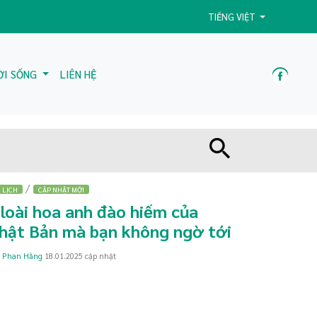
TIẾNG VIỆT
ỜI SỐNG
LIÊN HỆ
/
 LỊCH
CẬP NHẬT MỚI
 loài hoa anh đào hiếm của
hật Bản mà bạn không ngờ tới
a
Phan Hằng
18.01.2025
cập nhật