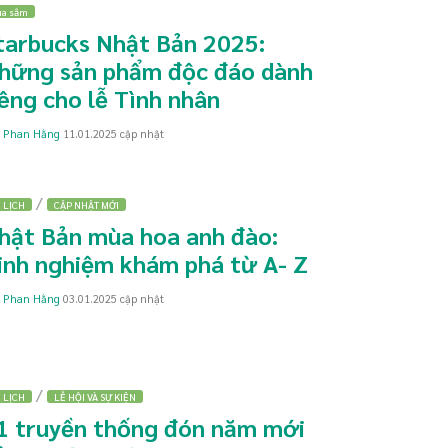
a sắm
tarbucks Nhật Bản 2025:
hững sản phẩm độc đáo dành
iêng cho lễ Tình nhân
a
Phan Hằng
11.01.2025
cập nhật
/
 LỊCH
CẬP NHẬT MỚI
hật Bản mùa hoa anh đào:
inh nghiệm khám phá từ A- Z
a
Phan Hằng
03.01.2025
cập nhật
/
 LỊCH
LỄ HỘI VÀ SỰ KIỆN
1 truyền thống đón năm mới