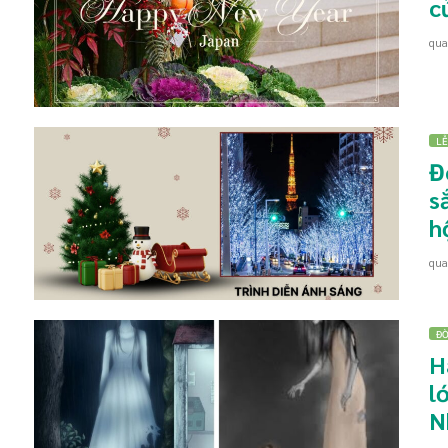
c
qu
LỄ
Đ
s
h
qu
ĐỜ
H
l
N