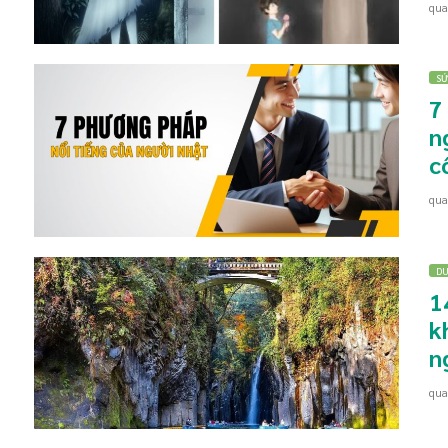
qu
SỨ
7
n
c
qu
DU
1
k
n
qu