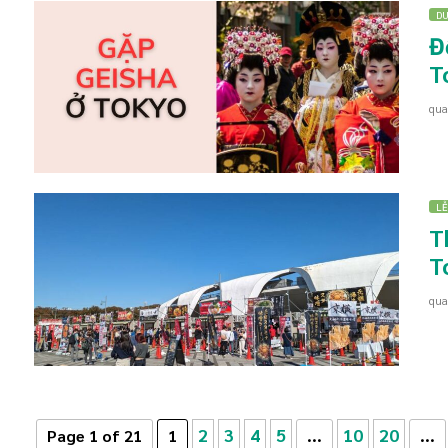
DU
Đ
T
qu
LỄ
T
T
qu
2
3
4
5
10
20
Page 1 of 21
1
...
...