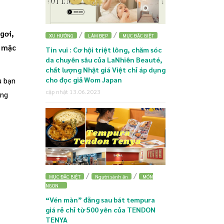
gơi,
/
/
XU HƯỚNG
LÀM ĐẸP
MỤC ĐẶC BIỆT
g mặc
Tin vui : Cơ hội triệt lông, chăm sóc
da chuyên sâu của LaNhiên Beauté,
chất lượng Nhật giá Việt chỉ áp dụng
cho đọc giả Wom Japan
u bạn
cập nhật 13.06.2023
áng
/
/
MỤC ĐẶC BIỆT
Người sành ăn
MÓN
NGON
“Vén màn” đằng sau bát tempura
giá rẻ chỉ từ 500 yên của TENDON
TENYA