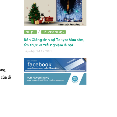
/
DU LỊCH
LỄ HỘI VÀ SỰ KIỆN
Đón Giáng sinh tại Tokyo: Mua sắm,
ẩm thực và trải nghiệm lễ hội
cập nhật 24.12.2024
ợng,
 của lễ