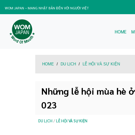
WOM JAPAN – MANG NHẬT BẢN ĐẾN VỚI NGƯỜI VIỆT
HOME
M
HOME
/
DU LỊCH
/
LỄ HỘI VÀ SỰ KIỆN
Những lễ hội mùa hè ở
023
DU LỊCH
/
LỄ HỘI VÀ SỰ KIỆN