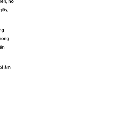
iên, nó
iấy,
ng
phong
đến
với âm