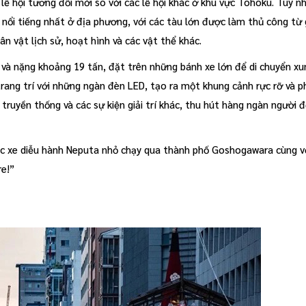
 hội tương đối mới so với các lễ hội khác ở khu vực Tohoku. Tuy nh
nổi tiếng nhất ở địa phương, với các tàu lớn được làm thủ công từ g
ân vật lịch sử, hoạt hình và các vật thể khác.
và nặng khoảng 19 tấn, đặt trên những bánh xe lớn để di chuyển xu
trang trí với những ngàn đèn LED, tạo ra một khung cảnh rực rỡ và 
 truyền thống và các sự kiện giải trí khác, thu hút hàng ngàn người 
iếc xe diễu hành Neputa nhỏ chạy qua thành phố Goshogawara cùng 
e!”