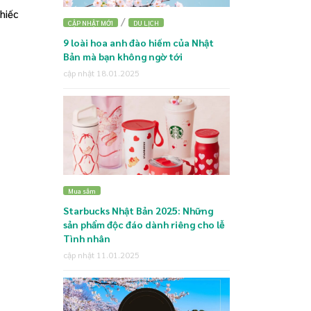
hiếc
/
CẬP NHẬT MỚI
DU LỊCH
9 loài hoa anh đào hiếm của Nhật
Bản mà bạn không ngờ tới
cập nhật 18.01.2025
Mua sắm
Starbucks Nhật Bản 2025: Những
sản phẩm độc đáo dành riêng cho lễ
Tình nhân
cập nhật 11.01.2025