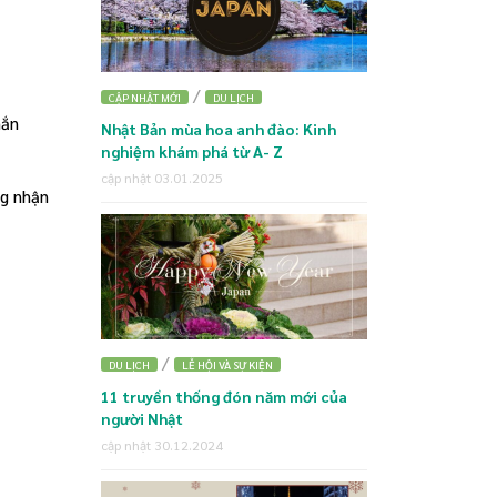
/
CẬP NHẬT MỚI
DU LỊCH
mắn
Nhật Bản mùa hoa anh đào: Kinh
nghiệm khám phá từ A- Z
cập nhật 03.01.2025
ng nhận
/
DU LỊCH
LỄ HỘI VÀ SỰ KIỆN
11 truyền thống đón năm mới của
người Nhật
cập nhật 30.12.2024