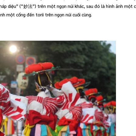
“Pháp diệu” (“妙法”) trên một ngọn núi khác, sau đó là hình ảnh một c
nh một cổng đền torii trên ngọn núi cuối cùng.