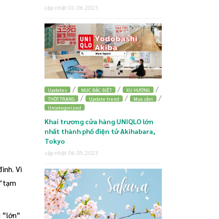
cập nhật 01.06.2023
/
/
/
Updates
MỤC ĐẶC BIỆT
XU HƯỚNG
/
/
/
THỜI TRANG
Update trend
Mua sắm
Uncategorized
Khai trương cửa hàng UNIQLO lớn
nhất thành phố điện tử Akihabara,
Tokyo
cập nhật 06.05.2023
ình. Vì
(“tạm
i “lớn”