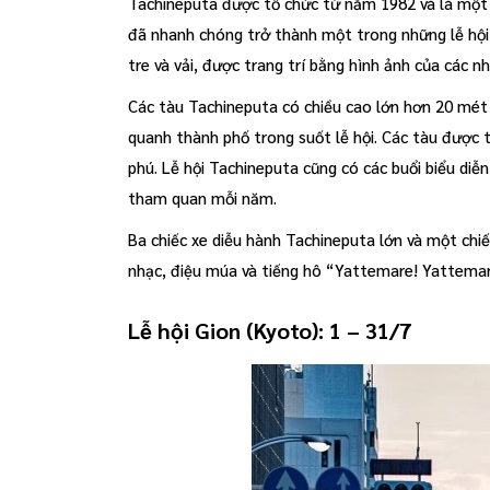
Tachineputa được tổ chức từ năm 1982 và là một lễ
đã nhanh chóng trở thành một trong những lễ hội 
tre và vải, được trang trí bằng hình ảnh của các nh
Các tàu Tachineputa có chiều cao lớn hơn 20 mét 
quanh thành phố trong suốt lễ hội. Các tàu được 
phú. Lễ hội Tachineputa cũng có các buổi biểu diễn
tham quan mỗi năm.
Ba chiếc xe diễu hành Tachineputa lớn và một ch
nhạc, điệu múa và tiếng hô “Yattemare! Yattemar
Lễ hội Gion (Kyoto): 1 – 31/7