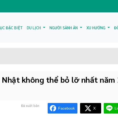
ỤC ĐẶC BIỆT
DU LỊCH
NGƯỜI SÀNH ĂN
XU HƯỚNG
Đ
 Nhật không thể bỏ lỡ nhất năm 
Đã xuất bản
Facebook
X
L