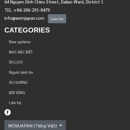
64 Nguyen Dinh Chieu Street, Dakao Ward, District 1
TEL :+84-286-291-8479
info@womjapan.com
Lien he
CATEGORIES
New updates
MỤC ĐẶC BIỆT
DU LỊCH
Người sành ăn
XU HƯỚNG
ĐỜI SỐNG
Liên hệ
WOMJAPAN (Tiếng Việt)