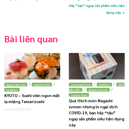
hãy “tậu” ngay sản phẩm siêu tiện
dụng này
Bài liên quan
/
/
/
/
Người sành ăn
Update food
Uncategorized
Updates
MỤC
/
/
Updates
ĐẶC BIỆT
Người sành ăn
KYOTO – Sushi viên ngon mắt
Update food
Quá thích món Nagashi
lạ miệng Temarizushi
somen nhưng lo ngại dịch
updated 28.08.2018
COVID-19, bạn hãy “tậu”
ngay sản phẩm siêu tiện dụng
này