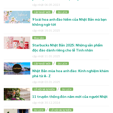
cập nhật 06.05.2023
/
CẬP NHẬT MỚI
DU LỊCH
9 loài hoa anh đào hiếm của Nhật Bản mà bạn
không ngờ tới
cập nhật 18.01.2025
Mua sắm
Starbucks Nhật Bản 2025: Những sản phẩm
độc đáo dành riêng cho lễ Tình nhân
cập nhật 11.01.2025
/
CẬP NHẬT MỚI
DU LỊCH
Nhật Bản mùa hoa anh đào: Kinh nghiệm khám
phá từ A- Z
cập nhật 03.01.2025
/
LỄ HỘI VÀ SỰ KIỆN
DU LỊCH
11 truyền thống đón năm mới của người Nhật
cập nhật 30.12.2024
/
DU LỊCH
LỄ HỘI VÀ SỰ KIỆN