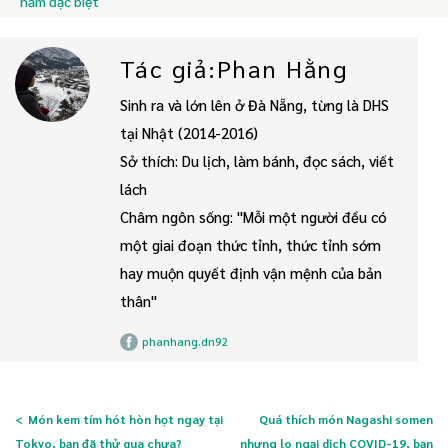
nắm đặc biệt
Tác giả:Phan Hằng
Sinh ra và lớn lên ở Đà Nẵng, từng là DHS
tại Nhật (2014-2016)
Sở thích: Du lịch, làm bánh, đọc sách, viết
lách
Châm ngôn sống: "Mỗi một người đều có
một giai đoạn thức tỉnh, thức tỉnh sớm
hay muộn quyết định vận mệnh của bản
thân"
phanhang.dn92
Món kem tím hót hòn họt ngay tại
Quá thích món Nagashi somen
Tokyo, bạn đã thử qua chưa?
nhưng lo ngại dịch COVID-19, bạn