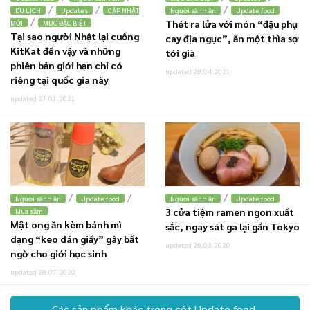
/
/
/
DU LỊCH
Updates
CẬP NHẬT
Người sành ăn
Update food
/
Thét ra lửa với món “đậu phụ
MỚI
MỤC ĐẶC BIỆT
Tại sao người Nhật lại cuồng
cay địa ngục”, ăn một thìa sợ
KitKat đến vậy và những
tới già
phiên bản giới hạn chỉ có
updated 28.04.2021
riêng tại quốc gia này
updated 27.01.2021
/
/
/
Người sành ăn
Update food
Người sành ăn
Update food
3 cửa tiệm ramen ngon xuất
Mua sắm
Mật ong ăn kèm bánh mì
sắc, ngay sát ga lại gần Tokyo
dạng “keo dán giấy” gây bất
updated 25.03.2020
ngờ cho giới học sinh
updated 28.07.2020
Các sản phẩm khác trong cột Update food