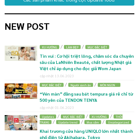
NEW POST
/
/
XU HƯỚNG
LÀM ĐẸP
MỤC ĐẶC BIỆT
Tin vui : Cơ hội triệt lông, chăm sóc da chuyên
sâu của LaNhiên Beauté, chất lượng Nhật giá
Việt chỉ áp dụng cho đọc giả Wom Japan
cập nhật 13.06.2023
/
/
MỤC ĐẶC BIỆT
Người sành ăn
MÓN NGON
“Vén màn” đằng sau bát tempura giá rẻ chỉ từ
500 yên của TENDON TENYA
cập nhật 01.06.2023
/
/
/
Updates
MỤC ĐẶC BIỆT
XU HƯỚNG
THỜI
/
/
/
TRANG
Update trend
Mua sắm
Uncategorized
Khai trương cửa hàng UNIQLO lớn nhất thành
phố điện tử Akihabara, Tokyo