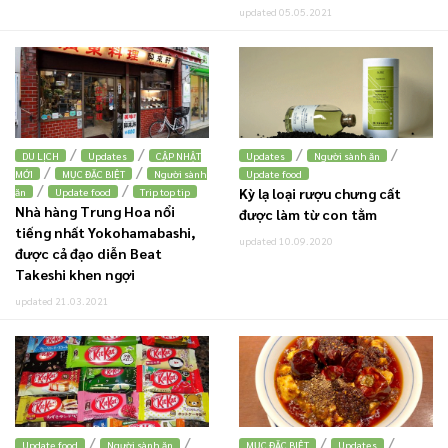
updated 05.05.2021
/
/
/
/
DU LỊCH
Updates
CẬP NHẬT
Updates
Người sành ăn
/
/
MỚI
MỤC ĐẶC BIỆT
Người sành
Update food
/
/
Kỳ lạ loại rượu chưng cất
ăn
Update food
Trip top tip
Nhà hàng Trung Hoa nổi
được làm từ con tằm
tiếng nhất Yokohamabashi,
updated 10.09.2020
được cả đạo diễn Beat
Takeshi khen ngợi
updated 21.03.2021
/
/
/
/
Update food
Người sành ăn
MỤC ĐẶC BIỆT
Updates