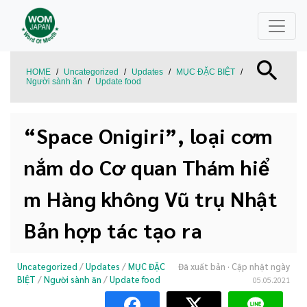
HOME
/
Uncategorized
/
Updates
/
MỤC ĐẶC BIỆT
/
Người sành ăn
/
Update food
“Space Onigiri”, loại cơm
nắm do Cơ quan Thám hiể
m Hàng không Vũ trụ Nhật
Bản hợp tác tạo ra
Uncategorized
/
Updates
/
MỤC ĐẶC
Đã xuất bản
· Cập nhật ngày
BIỆT
/
Người sành ăn
/
Update food
05.05.2021