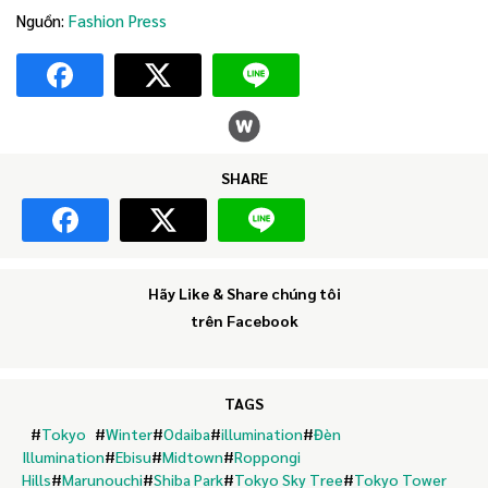
Nguồn:
Fashion Press
SHARE
Hãy Like & Share chúng tôi
trên Facebook
TAGS
#
Tokyo
#
Winter
#
Odaiba
#
illumination
#
Đèn
Illumination
#
Ebisu
#
Midtown
#
Roppongi
Hills
#
Marunouchi
#
Shiba Park
#
Tokyo Sky Tree
#
Tokyo Tower