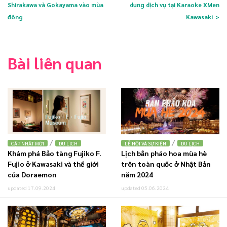
Shirakawa và Gokayama vào mùa
dụng dịch vụ tại Karaoke XMen
đông
Kawasaki
Bài liên quan
/
/
CẬP NHẬT MỚI
DU LỊCH
LỄ HỘI VÀ SỰ KIỆN
DU LỊCH
Khám phá Bảo tàng Fujiko F.
Lịch bắn pháo hoa mùa hè
Fujio ở Kawasaki và thế giới
trên toàn quốc ở Nhật Bản
của Doraemon
năm 2024
updated 17.09.2024
updated 05.06.2024