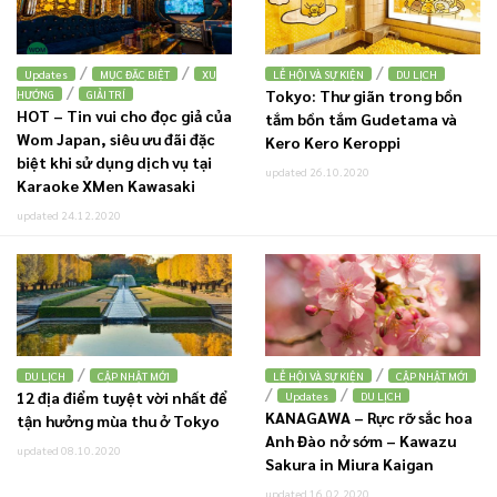
/
/
/
Updates
MỤC ĐẶC BIỆT
XU
LỄ HỘI VÀ SỰ KIỆN
DU LỊCH
/
Tokyo: Thư giãn trong bồn
HƯỚNG
GIẢI TRÍ
HOT – Tin vui cho đọc giả của
tắm bồn tắm Gudetama và
Wom Japan, siêu ưu đãi đặc
Kero Kero Keroppi
biệt khi sử dụng dịch vụ tại
updated 26.10.2020
Karaoke XMen Kawasaki
updated 24.12.2020
/
/
DU LỊCH
CẬP NHẬT MỚI
LỄ HỘI VÀ SỰ KIỆN
CẬP NHẬT MỚI
/
/
12 địa điểm tuyệt vời nhất để
Updates
DU LỊCH
KANAGAWA – Rực rỡ sắc hoa
tận hưởng mùa thu ở Tokyo
Anh Đào nở sớm – Kawazu
updated 08.10.2020
Sakura in Miura Kaigan
updated 16.02.2020