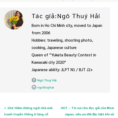
Tác giả:Ngô Thuý Hải
Born in Ho Chi Minh city, moved to Japan
from 2006
Hobbies: traveling, shooting photo,
cooking, Japanese culture
Queen of “Yukata Beauty Contest in
Kawasaki city 2020”
Japanese ability: JLPT N1 / BJT J2+
Ngô Thuý Hải
ngothuyhai
Ghé thăm những ngôi nhà mái
HOT – Tin vui cho đọc giả của Wom
tranh truyền thống ở làng cổ
Japan, siêu ưu đãi đặc biệt khi sử