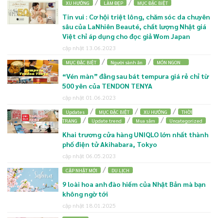
/
/
XU HƯỚNG
LÀM ĐẸP
MỤC ĐẶC BIỆT
Tin vui : Cơ hội triệt lông, chăm sóc da chuyên
sâu của LaNhiên Beauté, chất lượng Nhật giá
Việt chỉ áp dụng cho đọc giả Wom Japan
cập nhật 13.06.2023
/
/
MỤC ĐẶC BIỆT
Người sành ăn
MÓN NGON
“Vén màn” đằng sau bát tempura giá rẻ chỉ từ
500 yên của TENDON TENYA
cập nhật 01.06.2023
/
/
/
Updates
MỤC ĐẶC BIỆT
XU HƯỚNG
THỜI
/
/
/
TRANG
Update trend
Mua sắm
Uncategorized
Khai trương cửa hàng UNIQLO lớn nhất thành
phố điện tử Akihabara, Tokyo
cập nhật 06.05.2023
/
CẬP NHẬT MỚI
DU LỊCH
9 loài hoa anh đào hiếm của Nhật Bản mà bạn
không ngờ tới
cập nhật 18.01.2025