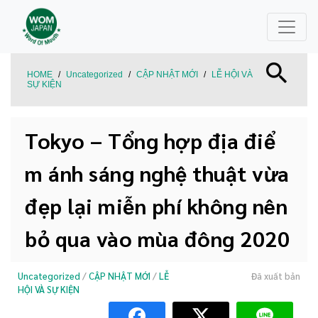
HOME
/
Uncategorized
/
CẬP NHẬT MỚI
/
LỄ HỘI VÀ
SỰ KIỆN
Tokyo – Tổng hợp địa điể
m ánh sáng nghệ thuật vừa
đẹp lại miễn phí không nên
bỏ qua vào mùa đông 2020
Uncategorized
/
CẬP NHẬT MỚI
/
LỄ
Đã xuất bản
HỘI VÀ SỰ KIỆN