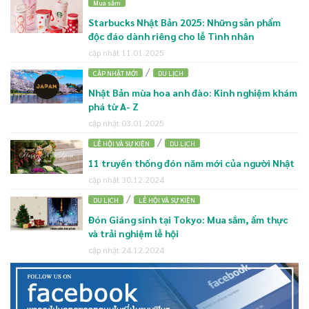
Mua sắm
Starbucks Nhật Bản 2025: Những sản phẩm
độc đáo dành riêng cho lễ Tình nhân
cập nhật 11.01.2025
/
CẬP NHẬT MỚI
DU LỊCH
Nhật Bản mùa hoa anh đào: Kinh nghiệm khám
phá từ A- Z
cập nhật 03.01.2025
/
LỄ HỘI VÀ SỰ KIỆN
DU LỊCH
11 truyền thống đón năm mới của người Nhật
cập nhật 30.12.2024
/
DU LỊCH
LỄ HỘI VÀ SỰ KIỆN
Đón Giáng sinh tại Tokyo: Mua sắm, ẩm thực
và trải nghiệm lễ hội
cập nhật 24.12.2024