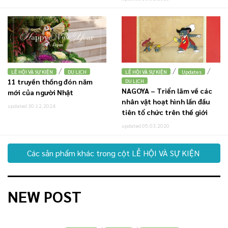
/
/
/
LỄ HỘI VÀ SỰ KIỆN
DU LỊCH
LỄ HỘI VÀ SỰ KIỆN
Updates
11 truyền thống đón năm
DU LỊCH
NAGOYA – Triển lãm về các
mới của người Nhật
nhân vật hoạt hình lần đầu
updated 30.12.2024
tiên tổ chức trên thế giới
updated 05.03.2020
Các sản phẩm khác trong cột LỄ HỘI VÀ SỰ KIỆN
NEW POST