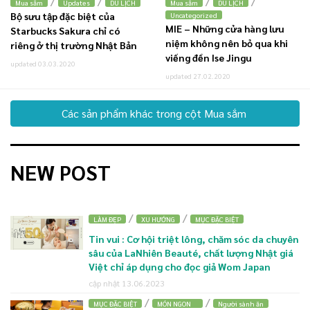
/
/
/
/
Mua sắm
Updates
DU LỊCH
Mua sắm
DU LỊCH
Bộ sưu tập đặc biệt của
Uncategorized
MIE – Những cửa hàng lưu
Starbucks Sakura chỉ có
niệm không nên bỏ qua khi
riêng ở thị trường Nhật Bản
viếng đền Ise Jingu
updated 03.03.2020
updated 27.02.2020
Các sản phẩm khác trong cột Mua sắm
NEW POST
/
/
LÀM ĐẸP
XU HƯỚNG
MỤC ĐẶC BIỆT
Tin vui : Cơ hội triệt lông, chăm sóc da chuyên
sâu của LaNhiên Beauté, chất lượng Nhật giá
Việt chỉ áp dụng cho đọc giả Wom Japan
cập nhật 13.06.2023
/
/
MỤC ĐẶC BIỆT
MÓN NGON
Người sành ăn