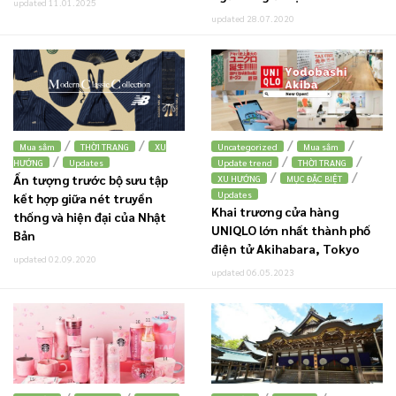
updated 11.01.2025
updated 28.07.2020
/
/
/
/
Mua sắm
THỜI TRANG
XU
Uncategorized
Mua sắm
/
/
/
HƯỚNG
Updates
Update trend
THỜI TRANG
/
/
Ấn tượng trước bộ sưu tập
XU HƯỚNG
MỤC ĐẶC BIỆT
Updates
kết hợp giữa nét truyền
Khai trương cửa hàng
thống và hiện đại của Nhật
UNIQLO lớn nhất thành phố
Bản
điện tử Akihabara, Tokyo
updated 02.09.2020
updated 06.05.2023