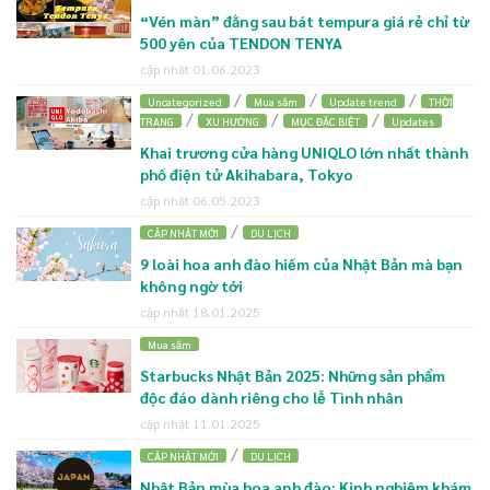
“Vén màn” đằng sau bát tempura giá rẻ chỉ từ
500 yên của TENDON TENYA
cập nhật 01.06.2023
/
/
/
Uncategorized
Mua sắm
Update trend
THỜI
/
/
/
TRANG
XU HƯỚNG
MỤC ĐẶC BIỆT
Updates
Khai trương cửa hàng UNIQLO lớn nhất thành
phố điện tử Akihabara, Tokyo
cập nhật 06.05.2023
/
CẬP NHẬT MỚI
DU LỊCH
9 loài hoa anh đào hiếm của Nhật Bản mà bạn
không ngờ tới
cập nhật 18.01.2025
Mua sắm
Starbucks Nhật Bản 2025: Những sản phẩm
độc đáo dành riêng cho lễ Tình nhân
cập nhật 11.01.2025
/
CẬP NHẬT MỚI
DU LỊCH
Nhật Bản mùa hoa anh đào: Kinh nghiệm khám