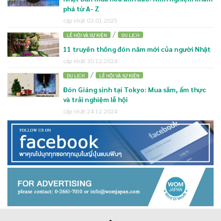
phá từ A- Z
cập nhật 03.01.2025
/
LỄ HỘI VÀ SỰ KIỆN
DU LỊCH
11 truyền thống đón năm mới của người Nhật
cập nhật 30.12.2024
/
DU LỊCH
LỄ HỘI VÀ SỰ KIỆN
Đón Giáng sinh tại Tokyo: Mua sắm, ẩm thực
và trải nghiệm lễ hội
cập nhật 24.12.2024