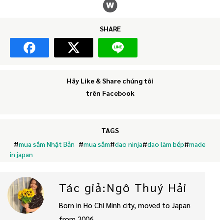
SHARE
Hãy Like & Share chúng tôi
trên Facebook
TAGS
#
mua sắm Nhật Bản
#
mua sắm
#
dao ninja
#
dao làm bếp
#
made
in japan
Tác giả:Ngô Thuý Hải
Born in Ho Chi Minh city, moved to Japan
from 2006