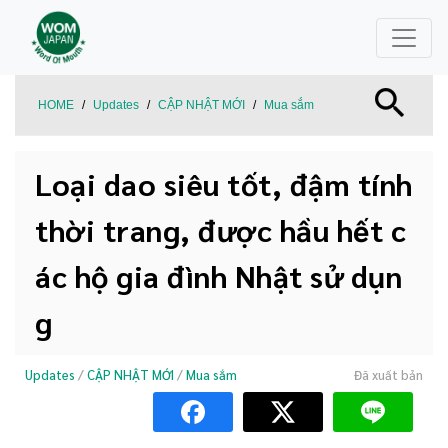
HOME
/
Updates
/
CẬP NHẬT MỚI
/
Mua sắm
Loại dao siêu tốt, đậm tính
thời trang, được hầu hết c
ác hộ gia đình Nhật sử dụn
g
Updates
/
CẬP NHẬT MỚI
/
Mua sắm
Đã xuất bản