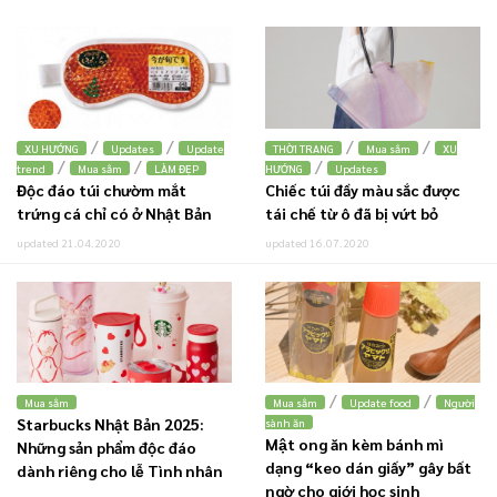
/
/
/
/
XU HƯỚNG
Updates
Update
THỜI TRANG
Mua sắm
XU
/
/
/
trend
Mua sắm
LÀM ĐẸP
HƯỚNG
Updates
Độc đáo túi chườm mắt
Chiếc túi đầy màu sắc được
trứng cá chỉ có ở Nhật Bản
tái chế từ ô đã bị vứt bỏ
updated 21.04.2020
updated 16.07.2020
/
/
Mua sắm
Mua sắm
Update food
Người
Starbucks Nhật Bản 2025:
sành ăn
Mật ong ăn kèm bánh mì
Những sản phẩm độc đáo
dạng “keo dán giấy” gây bất
dành riêng cho lễ Tình nhân
ngờ cho giới học sinh