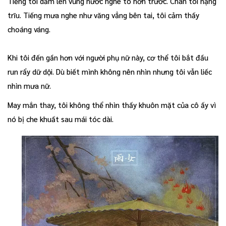
Tiếng tôi dẫm lên vũng nước nghe to hơn trước. Chân tôi nặng
trĩu. Tiếng mưa nghe như văng vẳng bên tai, tôi cảm thấy
choáng váng.
Khi tôi đến gần hơn với người phụ nữ này, cơ thể tôi bắt đầu
run rẩy dữ dội. Dù biết mình không nên nhìn nhưng tôi vẫn liếc
nhìn mưa nữ.
May mắn thay, tôi không thể nhìn thấy khuôn mặt của cô ấy vì
nó bị che khuất sau mái tóc dài.