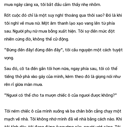
mưa ngày càng xa, tôi bắt đầu cảm thấy nhẹ nhõm.
Rốt cuộc đó chỉ là một suy nghĩ thoáng qua thôi sao? Đó là khi
tôi nghĩ về mưa nữ. Một âm thanh lạo xạo vang lên từ phía
sau. Người phụ nữ mưa bỗng xuất hiện. Tôi sợ đến mức đột
nhiên cứng đờ, không thể cử động.
“Đừng đến đây! đừng đến đây”, tôi cầu nguyện một cách tuyệt
vọng.
Sau đó, cô ta đến gần tôi hơn nữa, ngay phía sau, tôi có thể
tiếng thở phà vào gáy của mình, kèm theo đó là giọng nói như
rên rỉ giữa màn mưa.
“Ngươi có thể cho ta mượn chiếc ô của ngươi được không?”
Tôi ném chiếc ô của mình xuống và ba chân bốn cẳng chạy một
mạch về nhà. Tôi không nhớ mình đã về nhà bằng cách nào. Khi
tôi tỉnh dậy, tôi đang đứng ở ngưỡng cửa, người ướt sũng. Tôi