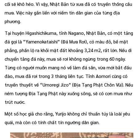
cối sẽ khô héo. Vì vậy, Nhật Bản từ xưa đã có truyền thống cầu
mưa. Việc này gắn liền với niềm tin dân gian của từng địa
phương.
Tại huyện Higashichikuma, tỉnh Nagano, Nhật Bản, có một tảng
đá gọi là “Yamenokataishi” (Đá Mưa Rơi), có màu đỏ, bề mặt
phẳng, phần lộ ra khỏi mặt đất khoảng 3,24 m2, rất lớn. Nếu di
chuyển tảng đá này, mưa sẽ rơi không ngừng trong 60 ngày.
Từng có người muốn mang nó về làm đá sân, vừa mới bắt đầu
đào, mưa đã rơi trong 3 tháng liên tục. Tỉnh Aomori cũng có
truyền thuyết về “Umoregi Jizo” (Địa Tạng Phật Chôn Vùi). Nếu
ném tượng Địa Tạng Phật này xuống sông, sẽ có cơn mưa như
trút nước.
Một số học giả cho rằng, Yurijo không chỉ thuần túy là loài yêu
quái, mà còn có tính chất tín ngưỡng dân gian.