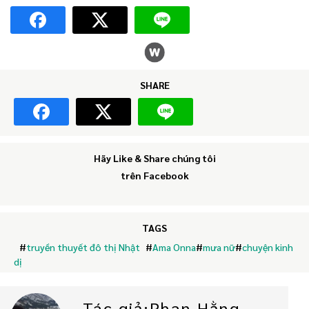
SHARE
Hãy Like & Share chúng tôi
trên Facebook
TAGS
#
truyền thuyết đô thị Nhật
#
Ama Onna
#
mưa nữ
#
chuyện kinh
dị
Tác giả:Phan Hằng