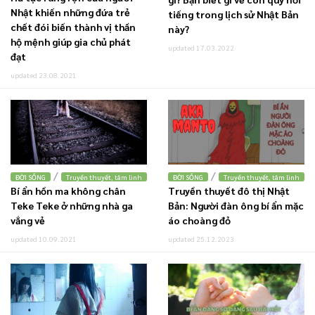
Nhật khiến những đứa trẻ
tiếng trong lịch sử Nhật Bản
chết đói biến thành vị thần
này?
hộ mệnh giúp gia chủ phát
updated 17.03.2022
đạt
updated 23.08.2021
/
/
ĐỜI SỐNG
Truyền thuyết, tâm linh
ĐỜI SỐNG
Truyền thuyết, tâm linh
Bí ẩn hồn ma không chân
Truyền thuyết đô thị Nhật
Teke Teke ở những nhà ga
Bản: Người đàn ông bí ẩn mặc
vắng vẻ
áo choàng đỏ
updated 10.09.2021
updated 25.12.2023