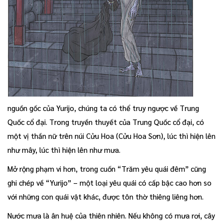
nguồn gốc của Yurijo, chúng ta có thể truy ngược về Trung
Quốc cổ đại. Trong truyền thuyết của Trung Quốc cổ đại, có
một vị thần nữ trên núi Cửu Hoa (Cửu Hoa Sơn), lúc thì hiện lên
như mây, lúc thì hiện lên như mưa.
Mở rộng phạm vi hơn, trong cuốn “Trăm yêu quái đêm” cũng
ghi chép về “Yurijo” – một loại yêu quái có cấp bậc cao hơn so
với những con quái vật khác, được tôn thờ thiêng liêng hơn.
Nước mưa là ân huệ của thiên nhiên. Nếu không có mưa rơi, cây