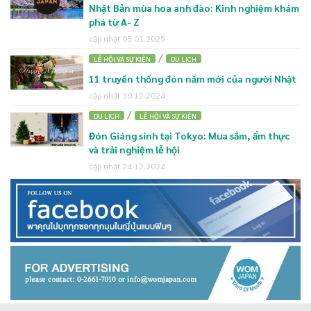
Nhật Bản mùa hoa anh đào: Kinh nghiệm khám
phá từ A- Z
cập nhật 03.01.2025
/
LỄ HỘI VÀ SỰ KIỆN
DU LỊCH
11 truyền thống đón năm mới của người Nhật
cập nhật 30.12.2024
/
DU LỊCH
LỄ HỘI VÀ SỰ KIỆN
Đón Giáng sinh tại Tokyo: Mua sắm, ẩm thực
và trải nghiệm lễ hội
cập nhật 24.12.2024