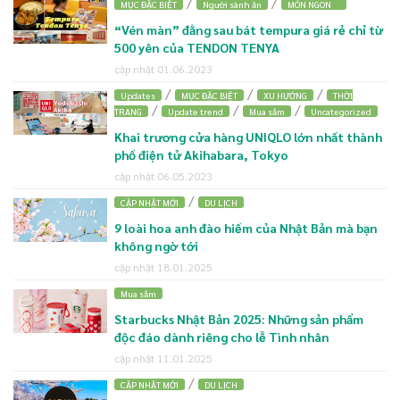
/
/
MỤC ĐẶC BIỆT
Người sành ăn
MÓN NGON
“Vén màn” đằng sau bát tempura giá rẻ chỉ từ
500 yên của TENDON TENYA
cập nhật 01.06.2023
/
/
/
Updates
MỤC ĐẶC BIỆT
XU HƯỚNG
THỜI
/
/
/
TRANG
Update trend
Mua sắm
Uncategorized
Khai trương cửa hàng UNIQLO lớn nhất thành
phố điện tử Akihabara, Tokyo
cập nhật 06.05.2023
/
CẬP NHẬT MỚI
DU LỊCH
9 loài hoa anh đào hiếm của Nhật Bản mà bạn
không ngờ tới
cập nhật 18.01.2025
Mua sắm
Starbucks Nhật Bản 2025: Những sản phẩm
độc đáo dành riêng cho lễ Tình nhân
cập nhật 11.01.2025
/
CẬP NHẬT MỚI
DU LỊCH