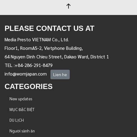
PLEASE CONTACT US AT
Media Presto VIETNAM Co., Ltd.
Floor1, RoomA5-2, Vietphone Building,
64 Nguyen Dinh Chieu Street, Dakao Ward, District 1
TEL :+84-286-291-8479
info@womjapan.com
Lien he
CATEGORIES
New updates
MỤC ĐẶC BIỆT
DU LỊCH
Người sành ăn