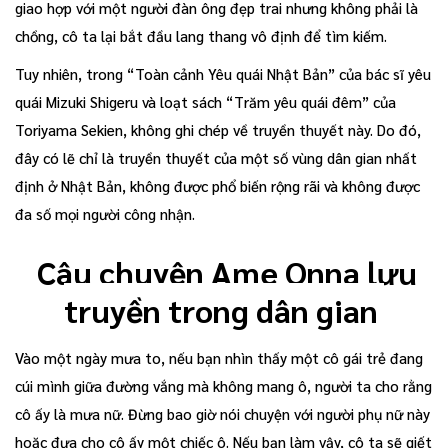
giao hợp với một người đàn ông đẹp trai nhưng không phải là
chồng, cô ta lại bắt đầu lang thang vô định để tìm kiếm.
Tuy nhiên, trong “Toàn cảnh Yêu quái Nhật Bản” của bác sĩ yêu
quái Mizuki Shigeru và loạt sách “Trăm yêu quái đêm” của
Toriyama Sekien, không ghi chép về truyền thuyết này. Do đó,
đây có lẽ chỉ là truyền thuyết của một số vùng dân gian nhất
định ở Nhật Bản, không được phổ biến rộng rãi và không được
đa số mọi người công nhận.
Câu chuyện Ame Onna lưu
truyền trong dân gian
Vào một ngày mưa to, nếu bạn nhìn thấy một cô gái trẻ đang
cúi mình giữa đường vắng mà không mang ô, người ta cho rằng
cô ấy là mưa nữ. Đừng bao giờ nói chuyện với người phụ nữ này
hoặc đưa cho cô ấy một chiếc ô. Nếu bạn làm vậy, cô ta sẽ giết