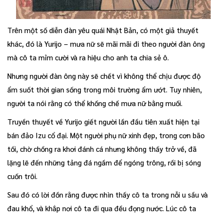
Trên một số diễn đàn yêu quái Nhật Bản, có một giả thuyết
khác, đó là Yurijo – mưa nữ sẽ mãi mãi đi theo người đàn ông
mà cô ta mỉm cười và ra hiệu cho anh ta chia sẻ ô.
Nhưng người đàn ông này sẽ chết vì không thể chịu được độ
ẩm suốt thời gian sống trong môi trường ẩm ướt. Tuy nhiên,
người ta nói rằng có thể khống chế mưa nữ bằng muối.
Truyền thuyết về Yurijo giết người lần đầu tiên xuất hiện tại
bán đảo Izu cổ đại. Một người phụ nữ xinh đẹp, trong cơn bão
tối, chờ chồng ra khơi đánh cá nhưng không thấy trở về, đã
lặng lẽ đến những tảng đá ngầm để ngóng trông, rồi bị sóng
cuốn trôi.
Sau đó có lời đồn rằng được nhìn thấy cô ta trong nỗi u sầu và
đau khổ, và khắp nơi cô ta đi qua đều đọng nước. Lúc cô ta