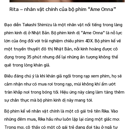
Rita – nhân vật chính của bộ phim “Ame Onna”
Đạo diễn Takashi Shimizu là một nhân vật nổi tiếng trong làng
phim kinh dị ở Nhật Bản. Bộ phim kinh dị “Ame Onna” là nỗ lực
lớn của ông đối với trải nghiệm chiếu phim 4DX. Bộ phim kể về
một truyền thuyết đô thị Nhật Bản, nỗi kinh hoàng được cô
đọng trong 35 phút nhưng để lại những ấn tượng không thể
quê trong lòng khán giả.
Điều đáng chú ý là khi khán giả ngồi trong rạp xem phim, họ sẽ
cảm nhận như có mưa rơi trong rạp, mùi không khí ẩm ướt
tràn khắp nơi trong bóng tối. Hiệu ứng này càng làm tăng thêm
sự chân thực mà bộ phim kinh dị này mang tới.
Bộ phim kể về nhân vật chính là một cô gái trẻ tên Rika. Vào
những đêm mưa, Rika hầu như luôn lặp lại cùng một giấc mơ.
Trong mơ, cô thấy có một cô gái trẻ đang đợi tàu ở ngã tư