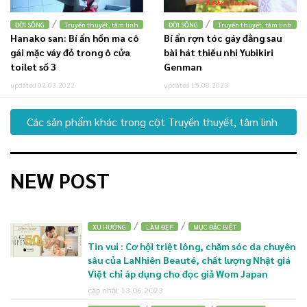
/
/
ĐỜI SỐNG
Truyền thuyết, tâm linh
ĐỜI SỐNG
Truyền thuyết, tâm linh
Hanako san: Bí ẩn hồn ma cô
Bí ẩn rợn tóc gáy đằng sau
gái mặc váy đỏ trong ô cửa
bài hát thiếu nhi Yubikiri
toilet số 3
Genman
updated 02.03.2022
updated 15.08.2023
Các sản phẩm khác trong cột Truyền thuyết, tâm linh
NEW POST
/
/
XU HƯỚNG
LÀM ĐẸP
MỤC ĐẶC BIỆT
Tin vui : Cơ hội triệt lông, chăm sóc da chuyên
sâu của LaNhiên Beauté, chất lượng Nhật giá
Việt chỉ áp dụng cho đọc giả Wom Japan
cập nhật 13.06.2023