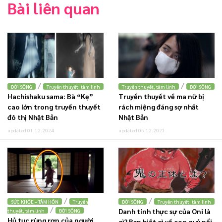
Bài liên quan
/
/
ĐỜI SỐNG
Truyền thuyết, tâm linh
Truyền thuyết, tâm linh
ĐỜI SỐNG
Hachishaku sama: Bà “Kẹ”
Truyền thuyết về ma nữ bị
cao lớn trong truyền thuyết
rách miệng đáng sợ nhất
đô thị Nhật Bản
Nhật Bản
updated 01.12.2024
updated 05.12.2021
/
/
SỨC KHỎE – TÂM HỒN
Truyền
ĐỜI SỐNG
Truyền thuyết, tâm linh
/
Danh tính thực sự của Oni là
thuyết, tâm linh
ĐỜI SỐNG
Hủ tục rùng rợn của người
gì? Bạn biết gì về con quỷ nổi