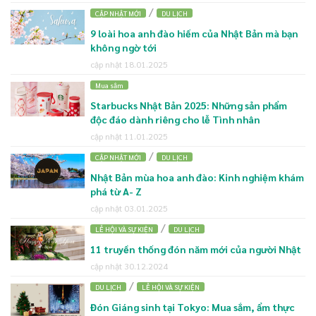
/
CẬP NHẬT MỚI
DU LỊCH
9 loài hoa anh đào hiếm của Nhật Bản mà bạn
không ngờ tới
cập nhật 18.01.2025
Mua sắm
Starbucks Nhật Bản 2025: Những sản phẩm
độc đáo dành riêng cho lễ Tình nhân
cập nhật 11.01.2025
/
CẬP NHẬT MỚI
DU LỊCH
Nhật Bản mùa hoa anh đào: Kinh nghiệm khám
phá từ A- Z
cập nhật 03.01.2025
/
LỄ HỘI VÀ SỰ KIỆN
DU LỊCH
11 truyền thống đón năm mới của người Nhật
cập nhật 30.12.2024
/
DU LỊCH
LỄ HỘI VÀ SỰ KIỆN
Đón Giáng sinh tại Tokyo: Mua sắm, ẩm thực