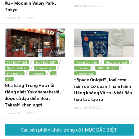
Âu – Moomin Valley Park,
updated 09.03.2022
Tokyo
updated 06.08.2020
/
/
/
/
CẬP NHẬT MỚI
MỤC ĐẶC BIỆT
Người sành ăn
Uncategorized
/
/
/
/
Người sành ăn
Update food
Updates
MỤC ĐẶC BIỆT
/
/
Trip top tip
Updates
DU
Update food
“Space Onigiri”, loại cơm
LỊCH
Nhà hàng Trung Hoa nổi
nắm do Cơ quan Thám hiểm
tiếng nhất Yokohamabashi,
Hàng không Vũ trụ Nhật Bản
được cả đạo diễn Beat
hợp tác tạo ra
Takeshi khen ngợi
updated 03.05.2021
updated 21.03.2021
Các sản phẩm khác trong cột MỤC ĐẶC BIỆT