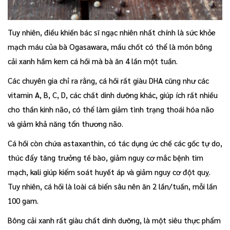
Tuy nhiên, điều khiến bác sĩ ngạc nhiên nhất chính là sức khỏe
mạch máu của bà Ogasawara, mấu chốt có thể là món bông
cải xanh hầm kem cá hồi mà bà ăn 4 lần một tuần.
Các chuyên gia chỉ ra rằng, cá hồi rất giàu DHA cũng như các
vitamin A, B, C, D, các chất dinh dưỡng khác, giúp ích rất nhiều
cho thần kinh não, có thể làm giảm tình trạng thoái hóa não
và giảm khả năng tổn thương não.
Cá hồi còn chứa astaxanthin, có tác dụng ức chế các gốc tự do,
thúc đẩy tăng trưởng tế bào, giảm nguy cơ mắc bệnh tim
mạch, kali giúp kiểm soát huyết áp và giảm nguy cơ đột quỵ.
Tuy nhiên, cá hồi là loài cá biển sâu nên ăn 2 lần/tuần, mỗi lần
100 gam.
Bông cải xanh rất giàu chất dinh dưỡng, là một siêu thực phẩm