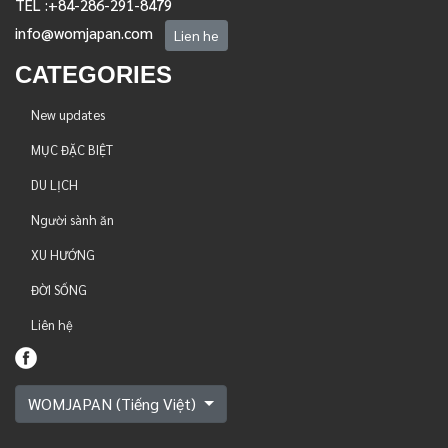
TEL :+84-286-291-8479
info@womjapan.com
Lien he
CATEGORIES
New updates
MỤC ĐẶC BIỆT
DU LỊCH
Người sành ăn
XU HƯỚNG
ĐỜI SỐNG
Liên hệ
WOMJAPAN (Tiếng Việt)