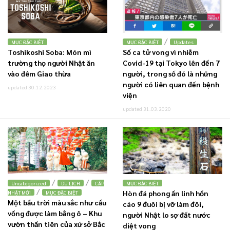
/
MỤC ĐẶC BIỆT
MỤC ĐẶC BIỆT
Updates
Toshikoshi Soba: Món mì
Số ca tử vong vì nhiễm
trường thọ người Nhật ăn
Covid-19 tại Tokyo lên đến 7
vào đêm Giao thừa
người, trong số đó là những
người có liên quan đến bệnh
updated 30.12.2023
viện
updated 31.03.2020
/
/
Uncategorized
DU LỊCH
CẬP
MỤC ĐẶC BIỆT
/
Hòn đá phong ấn linh hồn
NHẬT MỚI
MỤC ĐẶC BIỆT
Một bầu trời màu sắc như cầu
cáo 9 đuôi bị vỡ làm đôi,
vồng được làm bằng ô – Khu
người Nhật lo sợ đất nước
vườn thần tiên của xứ sở Bắc
diệt vong