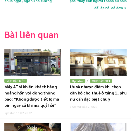
chua ngọt, ngon khó cưỡng
phải thay con người thành bù nhìn
để lấp nỗi cô đơn
Bài liên quan
/
MỤC ĐẶC BIỆT
Updates
MỤC ĐẶC BIỆT
Máy ATM khiến khách hàng
Ưu và nhược điểm khi chọn
hoảng hồn với dòng thông
căn hộ cho thuê ở tầng 1, phụ
báo: “Không được tiết lộ mã
nữ cần đặc biệt chú ý
pin ngay cả khi ma quỷ hỏi”
updated 16.12.2020
updated 15.02.2022