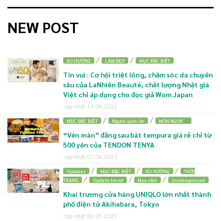
NEW POST
/
/
XU HƯỚNG
LÀM ĐẸP
MỤC ĐẶC BIỆT
Tin vui : Cơ hội triệt lông, chăm sóc da chuyên
sâu của LaNhiên Beauté, chất lượng Nhật giá
Việt chỉ áp dụng cho đọc giả Wom Japan
cập nhật 13.06.2023
/
/
MỤC ĐẶC BIỆT
Người sành ăn
MÓN NGON
“Vén màn” đằng sau bát tempura giá rẻ chỉ từ
500 yên của TENDON TENYA
cập nhật 01.06.2023
/
/
/
Updates
MỤC ĐẶC BIỆT
XU HƯỚNG
THỜI
/
/
/
TRANG
Update trend
Mua sắm
Uncategorized
Khai trương cửa hàng UNIQLO lớn nhất thành
phố điện tử Akihabara, Tokyo
cập nhật 06.05.2023