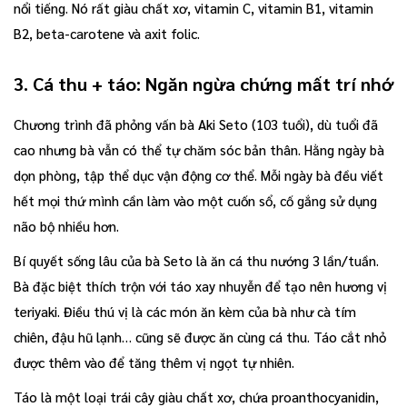
nổi tiếng. Nó rất giàu chất xơ, vitamin C, vitamin B1, vitamin
B2, beta-carotene và axit folic.
3. Cá thu + táo: Ngăn ngừa chứng mất trí nhớ
Chương trình đã phỏng vấn bà Aki Seto (103 tuổi), dù tuổi đã
cao nhưng bà vẫn có thể tự chăm sóc bản thân. Hằng ngày bà
dọn phòng, tập thể dục vận động cơ thể. Mỗi ngày bà đều viết
hết mọi thứ mình cần làm vào một cuốn sổ, cố gắng sử dụng
não bộ nhiều hơn.
Bí quyết sống lâu của bà Seto là ăn cá thu nướng 3 lần/tuần.
Bà đặc biệt thích trộn với táo xay nhuyễn để tạo nên hương vị
teriyaki. Điều thú vị là các món ăn kèm của bà như cà tím
chiên, đậu hũ lạnh… cũng sẽ được ăn cùng cá thu. Táo cắt nhỏ
được thêm vào để tăng thêm vị ngọt tự nhiên.
Táo là một loại trái cây giàu chất xơ, chứa proanthocyanidin,