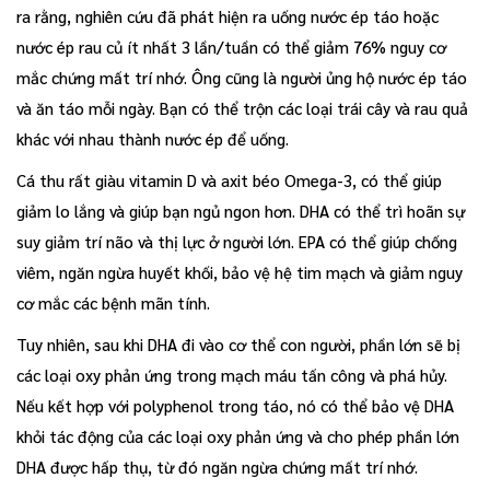
ra rằng, nghiên cứu đã phát hiện ra uống nước ép táo hoặc
nước ép rau củ ít nhất 3 lần/tuần có thể giảm 76% nguy cơ
mắc chứng mất trí nhớ. Ông cũng là người ủng hộ nước ép táo
và ăn táo mỗi ngày. Bạn có thể trộn các loại trái cây và rau quả
khác với nhau thành nước ép để uống.
Cá thu rất giàu vitamin D và axit béo Omega-3, có thể giúp
giảm lo lắng và giúp bạn ngủ ngon hơn. DHA có thể trì hoãn sự
suy giảm trí não và thị lực ở người lớn. EPA có thể giúp chống
viêm, ngăn ngừa huyết khối, bảo vệ hệ tim mạch và giảm nguy
cơ mắc các bệnh mãn tính.
Tuy nhiên, sau khi DHA đi vào cơ thể con người, phần lớn sẽ bị
các loại oxy phản ứng trong mạch máu tấn công và phá hủy.
Nếu kết hợp với polyphenol trong táo, nó có thể bảo vệ DHA
khỏi tác động của các loại oxy phản ứng và cho phép phần lớn
DHA được hấp thụ, từ đó ngăn ngừa chứng mất trí nhớ.