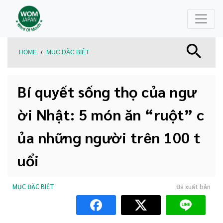
HOME
/
MỤC ĐẶC BIỆT
Bí quyết sống thọ của ngư
ời Nhật: 5 món ăn “ruột” c
ủa những người trên 100 t
uổi
MỤC ĐẶC BIỆT
Đã xuất bản