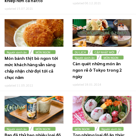
khiếp hơn cả natto
updated 06.12.2021
updated 15.07.2021
/
/
/
Người sành ăn
MÓN NGON
DU LỊCH
CẬP NHẬT MỚI
/
Món bánh thịt bò ngon tới
Người sành ăn
MÓN NGON
Càn quét những món ăn
mức khách hàng sẵn sàng
ngon rẻ ở Tokyo trong 2
chấp nhận chờ đợi tới cả
ngày
chục năm
updated 18.01.2024
updated 11.05.2022
/
/
Người sành ăn
MÓN NGON
MÓN NGON
Người sành ăn
Bạn đã thử bao nhiêu loại đồ
Top những loại đồ ăn thức