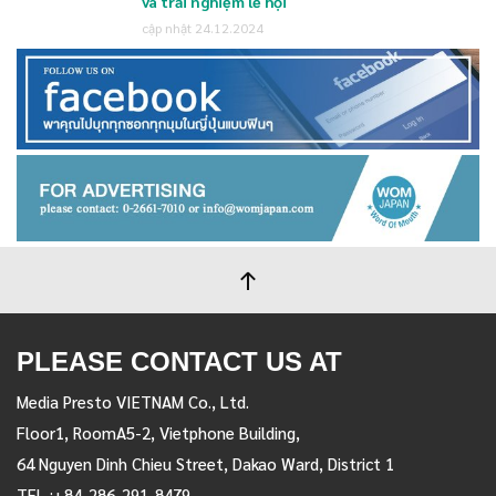
và trải nghiệm lễ hội
cập nhật 24.12.2024
PLEASE CONTACT US AT
Media Presto VIETNAM Co., Ltd.
Floor1, RoomA5-2, Vietphone Building,
64 Nguyen Dinh Chieu Street, Dakao Ward, District 1
TEL :+84-286-291-8479