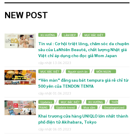
NEW POST
/
/
XU HƯỚNG
LÀM ĐẸP
MỤC ĐẶC BIỆT
Tin vui : Cơ hội triệt lông, chăm sóc da chuyên
sâu của LaNhiên Beauté, chất lượng Nhật giá
Việt chỉ áp dụng cho đọc giả Wom Japan
cập nhật 13.06.2023
/
/
MỤC ĐẶC BIỆT
Người sành ăn
MÓN NGON
“Vén màn” đằng sau bát tempura giá rẻ chỉ từ
500 yên của TENDON TENYA
cập nhật 01.06.2023
/
/
/
Updates
MỤC ĐẶC BIỆT
XU HƯỚNG
THỜI
/
/
/
TRANG
Update trend
Mua sắm
Uncategorized
Khai trương cửa hàng UNIQLO lớn nhất thành
phố điện tử Akihabara, Tokyo
cập nhật 06.05.2023