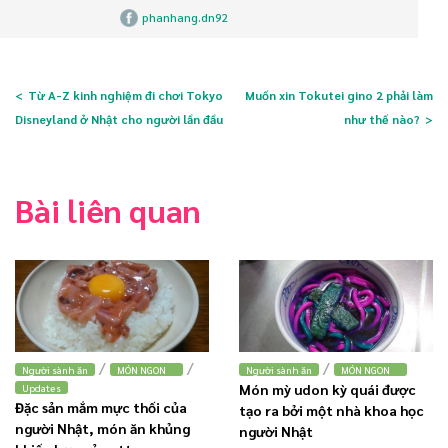
phanhang.dn92
Từ A-Z kinh nghiệm đi chơi Tokyo
Muốn xin Tokutei gino 2 phải làm
Disneyland ở Nhật cho người lần đầu
như thế nào?
Bài liên quan
/
/
/
Người sành ăn
MÓN NGON
Người sành ăn
MÓN NGON
Món mỳ udon kỳ quái được
Updates
Đặc sản mắm mực thối của
tạo ra bởi một nhà khoa học
người Nhật, món ăn khủng
người Nhật