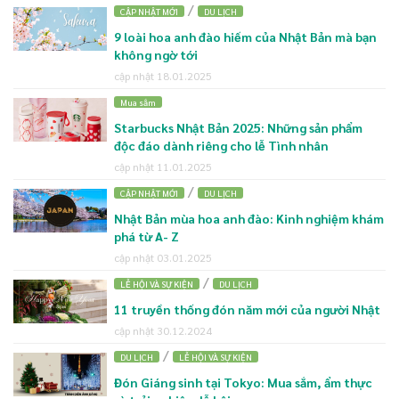
/
CẬP NHẬT MỚI
DU LỊCH
9 loài hoa anh đào hiếm của Nhật Bản mà bạn
không ngờ tới
cập nhật 18.01.2025
Mua sắm
Starbucks Nhật Bản 2025: Những sản phẩm
độc đáo dành riêng cho lễ Tình nhân
cập nhật 11.01.2025
/
CẬP NHẬT MỚI
DU LỊCH
Nhật Bản mùa hoa anh đào: Kinh nghiệm khám
phá từ A- Z
cập nhật 03.01.2025
/
LỄ HỘI VÀ SỰ KIỆN
DU LỊCH
11 truyền thống đón năm mới của người Nhật
cập nhật 30.12.2024
/
DU LỊCH
LỄ HỘI VÀ SỰ KIỆN
Đón Giáng sinh tại Tokyo: Mua sắm, ẩm thực