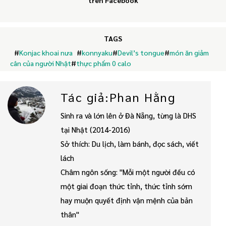
trên Facebook
TAGS
#
Konjac khoai nưa
#
konnyaku
#
Devil’s tongue
#
món ăn giảm
cân của người Nhật
#
thực phẩm 0 calo
Tác giả:Phan Hằng
Sinh ra và lớn lên ở Đà Nẵng, từng là DHS
tại Nhật (2014-2016)
Sở thích: Du lịch, làm bánh, đọc sách, viết
lách
Châm ngôn sống: "Mỗi một người đều có
một giai đoạn thức tỉnh, thức tỉnh sớm
hay muộn quyết định vận mệnh của bản
thân"