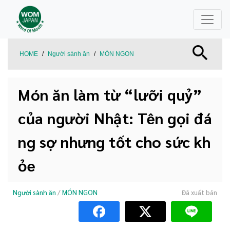
HOME
/
Người sành ăn
/
MÓN NGON
Món ăn làm từ “lưỡi quỷ”
của người Nhật: Tên gọi đá
ng sợ nhưng tốt cho sức kh
ỏe
Người sành ăn
/
MÓN NGON
Đã xuất bản