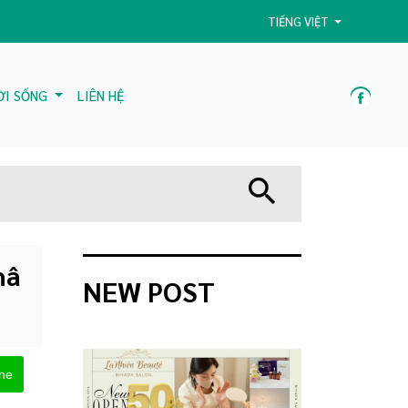
TIẾNG VIỆT
ỜI SỐNG
LIÊN HỆ
hâ
NEW POST
ine