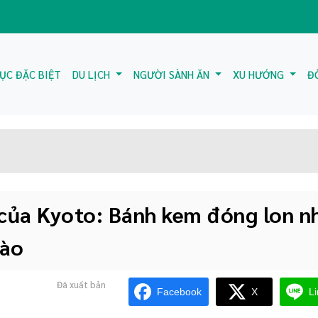
ỤC ĐẶC BIỆT
DU LỊCH
NGƯỜI SÀNH ĂN
XU HƯỚNG
Đ
 của Kyoto: Bánh kem đóng lon n
đào
Đã xuất bản
Facebook
X
L