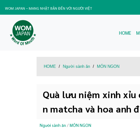
WOM JAPAN – MANG NHẬT BẢN ĐẾN VỚI NGƯỜI VIỆT
HOME
M
HOME
/
Người sành ăn
/
MÓN NGON
Quà lưu niệm xinh xỉu
n matcha và hoa anh 
Người sành ăn
/
MÓN NGON