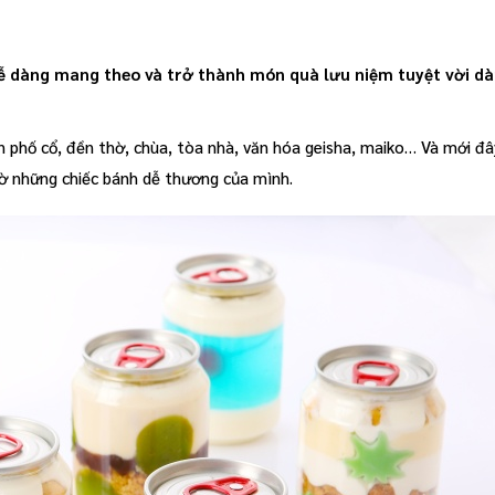
dễ dàng mang theo và trở thành món quà lưu niệm tuyệt vời d
on phố cổ, đền thờ, chùa, tòa nhà, văn hóa geisha, maiko… Và mới đ
hờ những chiếc bánh dễ thương của mình.