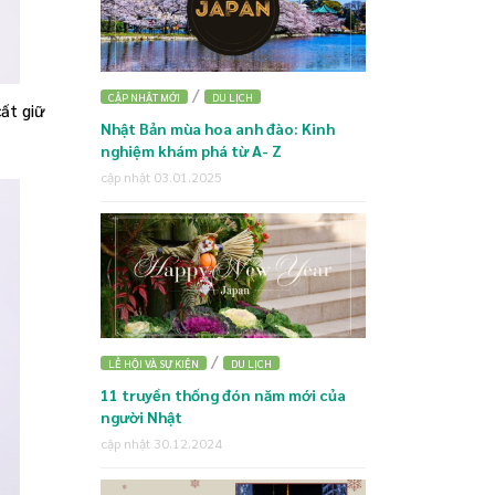
/
CẬP NHẬT MỚI
DU LỊCH
ất giữ
Nhật Bản mùa hoa anh đào: Kinh
nghiệm khám phá từ A- Z
cập nhật 03.01.2025
/
LỄ HỘI VÀ SỰ KIỆN
DU LỊCH
11 truyền thống đón năm mới của
người Nhật
cập nhật 30.12.2024