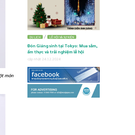
/
DU LỊCH
LỄ HỘI VÀ SỰ KIỆN
Đón Giáng sinh tại Tokyo: Mua sắm,
ẩm thực và trải nghiệm lễ hội
cập nhật 24.12.2024
một món