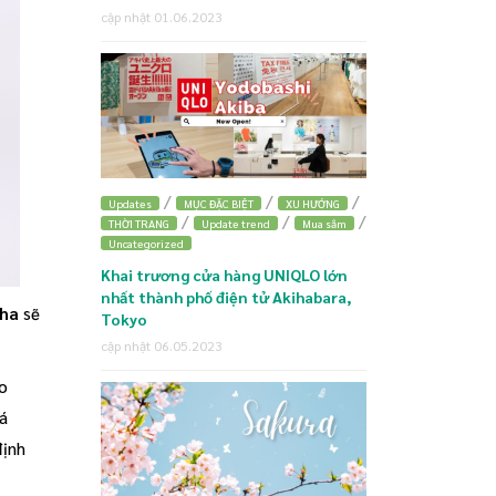
cập nhật 01.06.2023
/
/
/
Updates
MỤC ĐẶC BIỆT
XU HƯỚNG
/
/
/
THỜI TRANG
Update trend
Mua sắm
Uncategorized
Khai trương cửa hàng UNIQLO lớn
nhất thành phố điện tử Akihabara,
sha
sẽ
Tokyo
cập nhật 06.05.2023
o
há
định