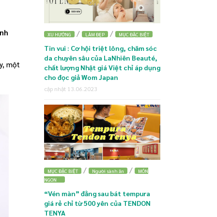
ành
/
/
XU HƯỚNG
LÀM ĐẸP
MỤC ĐẶC BIỆT
Tin vui : Cơ hội triệt lông, chăm sóc
da chuyên sâu của LaNhiên Beauté,
ây, một
chất lượng Nhật giá Việt chỉ áp dụng
cho đọc giả Wom Japan
cập nhật 13.06.2023
/
/
MỤC ĐẶC BIỆT
Người sành ăn
MÓN
NGON
“Vén màn” đằng sau bát tempura
giá rẻ chỉ từ 500 yên của TENDON
TENYA