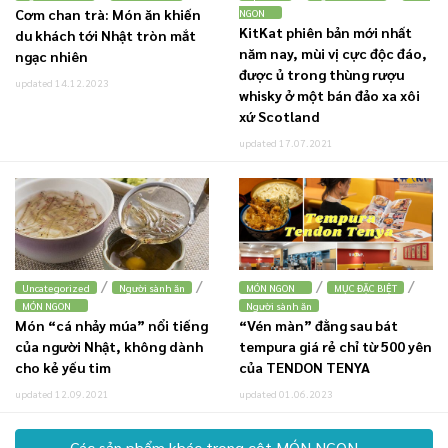
Cơm chan trà: Món ăn khiến
NGON
KitKat phiên bản mới nhất
du khách tới Nhật tròn mắt
năm nay, mùi vị cực độc đáo,
ngạc nhiên
được ủ trong thùng rượu
updated 14.12.2023
whisky ở một bán đảo xa xôi
xứ Scotland
updated 17.07.2021
/
/
/
/
Uncategorized
Người sành ăn
MÓN NGON
MỤC ĐẶC BIỆT
MÓN NGON
Người sành ăn
Món “cá nhảy múa” nổi tiếng
“Vén màn” đằng sau bát
của người Nhật, không dành
tempura giá rẻ chỉ từ 500 yên
cho kẻ yếu tim
của TENDON TENYA
updated 12.09.2021
updated 01.06.2023
Các sản phẩm khác trong cột MÓN NGON