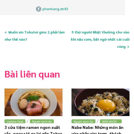
phanhang.dn92
Muốn xin Tokutei gino 2 phải làm
5 thứ người Nhật thường cho vào
như thế nào?
khi nấu cơm, bất ngờ nhất cái cuối
cùng
Bài liên quan
/
/
Update food
Người sành ăn
Người sành ăn
MÓN NGON
3 cửa tiệm ramen ngon xuất
Nabe Nabe: Những món ăn
sắc, ngay sát ga lại gần Tokyo
vừa nhầy vừa trơn, thách