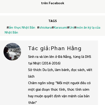
trên Facebook
TAGS
#
ẩm thực Nhật Bản
#
shiokara
#
Karasumi
#
Uni
#
món ăn kỳ lạ của
Nhật Bản
Tác giả:Phan Hằng
Sinh ra và lớn lên ở Đà Nẵng, từng là DHS
tại Nhật (2014-2016)
Sở thích: Du lịch, làm bánh, đọc sách, viết
lách
Châm ngôn sống: "Mỗi một người đều có
một giai đoạn thức tỉnh, thức tỉnh sớm
hay muộn quyết định vận mệnh của bản
thân"