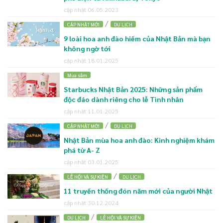
cập nhật 06.05.2023
/
CẬP NHẬT MỚI
DU LỊCH
9 loài hoa anh đào hiếm của Nhật Bản mà bạn
không ngờ tới
cập nhật 18.01.2025
Mua sắm
Starbucks Nhật Bản 2025: Những sản phẩm
độc đáo dành riêng cho lễ Tình nhân
cập nhật 11.01.2025
/
CẬP NHẬT MỚI
DU LỊCH
Nhật Bản mùa hoa anh đào: Kinh nghiệm khám
phá từ A- Z
cập nhật 03.01.2025
/
LỄ HỘI VÀ SỰ KIỆN
DU LỊCH
11 truyền thống đón năm mới của người Nhật
cập nhật 30.12.2024
/
DU LỊCH
LỄ HỘI VÀ SỰ KIỆN