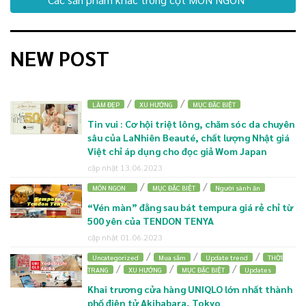
NEW POST
/
/
LÀM ĐẸP
XU HƯỚNG
MỤC ĐẶC BIỆT
Tin vui : Cơ hội triệt lông, chăm sóc da chuyên
sâu của LaNhiên Beauté, chất lượng Nhật giá
Việt chỉ áp dụng cho đọc giả Wom Japan
cập nhật 13.06.2023
/
/
MÓN NGON
MỤC ĐẶC BIỆT
Người sành ăn
“Vén màn” đằng sau bát tempura giá rẻ chỉ từ
500 yên của TENDON TENYA
cập nhật 01.06.2023
/
/
/
Uncategorized
Mua sắm
Update trend
THỜI
/
/
/
TRANG
XU HƯỚNG
MỤC ĐẶC BIỆT
Updates
Khai trương cửa hàng UNIQLO lớn nhất thành
phố điện tử Akihabara, Tokyo