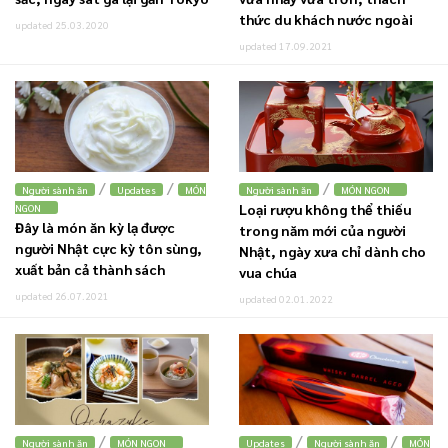
thức du khách nước ngoài
updated 25.03.2020
updated 17.09.2021
/
/
/
Người sành ăn
Updates
MÓN
Người sành ăn
MÓN NGON
Loại rượu không thể thiếu
NGON
Đây là món ăn kỳ lạ được
trong năm mới của người
người Nhật cực kỳ tôn sùng,
Nhật, ngày xưa chỉ dành cho
xuất bản cả thành sách
vua chúa
updated 26.07.2021
updated 02.01.2022
/
/
/
Người sành ăn
MÓN NGON
Updates
Người sành ăn
MÓN