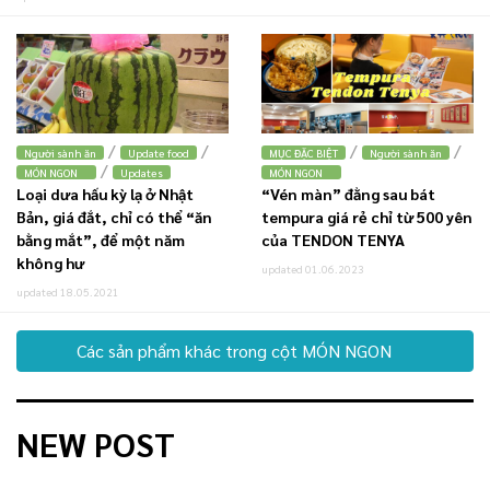
/
/
/
/
Người sành ăn
Update food
MỤC ĐẶC BIỆT
Người sành ăn
/
MÓN NGON
Updates
MÓN NGON
Loại dưa hấu kỳ lạ ở Nhật
“Vén màn” đằng sau bát
Bản, giá đắt, chỉ có thể “ăn
tempura giá rẻ chỉ từ 500 yên
bằng mắt”, để một năm
của TENDON TENYA
không hư
updated 01.06.2023
updated 18.05.2021
Các sản phẩm khác trong cột MÓN NGON
NEW POST