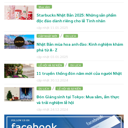
Mua sắm
Starbucks Nhật Bản 2025: Những sản phẩm
độc đáo dành riêng cho lễ Tình nhân
cập nhật 11.01.2025
/
CẬP NHẬT MỚI
DU LỊCH
Nhật Bản mùa hoa anh đào: Kinh nghiệm khám
phá từ A- Z
cập nhật 03.01.2025
/
LỄ HỘI VÀ SỰ KIỆN
DU LỊCH
11 truyền thống đón năm mới của người Nhật
cập nhật 30.12.2024
/
DU LỊCH
LỄ HỘI VÀ SỰ KIỆN
Đón Giáng sinh tại Tokyo: Mua sắm, ẩm thực
và trải nghiệm lễ hội
cập nhật 24.12.2024