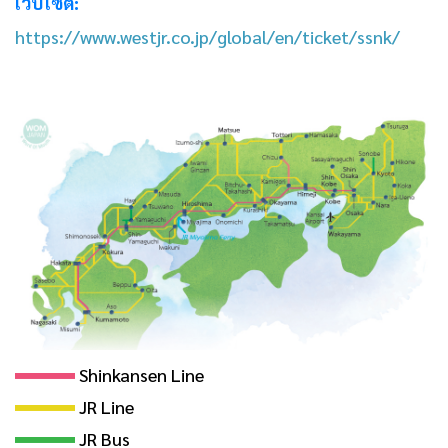
เว็บไซต์:
https://www.westjr.co.jp/global/en/ticket/ssnk/
―
―
Shinkansen Line
―
JR Line
JR Bus