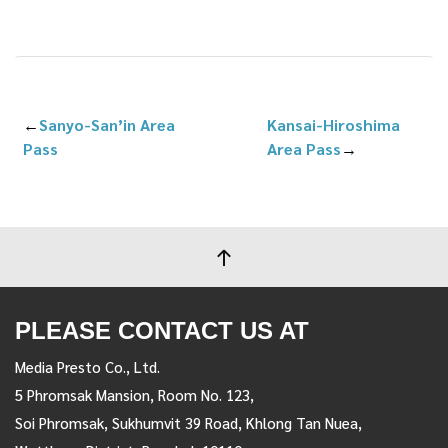
←
Sanyo-San’in Area
Kansai-Hiroshima
Pass
Area Pass
→
PLEASE CONTACT US AT
Media Presto Co., Ltd.
5 Phromsak Mansion, Room No. 123,
Soi Phromsak, Sukhumvit 39 Road, Khlong Tan Nuea,