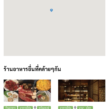
ร้านอาหารอื่นที่คล้ายๆกัน
ร้านอาหาร
อาหารญี่ปุ่น
พร้อมพงษ์
อาหารญี่ปุ่น
นานา - อโศก