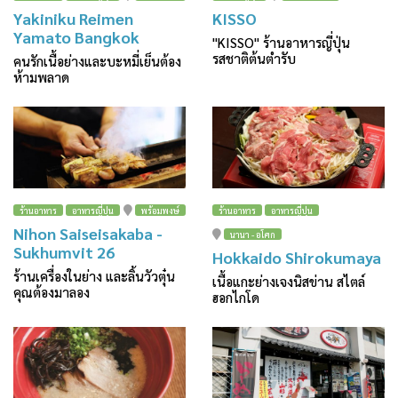
Yakiniku Reimen
KISSO
Yamato Bangkok
"KISSO" ร้านอาหารญี่ปุ่น
รสชาติต้นตำรับ
คนรักเนื้อย่างและบะหมี่เย็นต้อง
ห้ามพลาด
ร้านอาหาร
อาหารญี่ปุ่น
พร้อมพงษ์
ร้านอาหาร
อาหารญี่ปุ่น
Nihon Saiseisakaba -
นานา - อโศก
Sukhumvit 26
Hokkaido Shirokumaya
ร้านเครื่องในย่าง และลิ้นวัวตุ๋น
เนื้อแกะย่างเจงนิสข่าน สไตล์
คุณต้องมาลอง
ฮอกไกโด