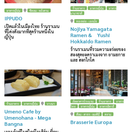
ร้านอาหาร
อาหารญี่ปุ่น
อาหาร
อาหารญี่ปุ่น
ชิดลม - หลังสวน
นานาชาติ
IPPUDO
ทองหล่อ - เอกมัย
เปิดแล้วในเมืองไทย ร้านราเมน
Nojiya Yamagata
ที่โด่งดังมากที่สุดร้านหนึ่งใน
Ramen & Yushi
ญี่ปุ่น
Hokkaido Ramen
ร้านราเมนที่รวมความอร่อยของ
สองสุดยอดราเมงจาก ยามะกาะ
และ ฮอกไกโด
ภัตตาคารโรงแรม
ร้านอาหาร
อาหาร
ร้านอาหาร
อาหารญี่ปุ่น
บางนา
ไทย
อาหารญี่ปุ่น
อาหารอิตาลี
Umeno Cafe by
สีลม - สาธร - ลุมพินี
สยาม
Umenohana - Mega
Brasserie Europa
Bangna
เมนูเต้าหู้ในสไตล์โมเดิร์น ที่คน