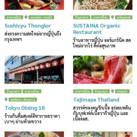
อาหารญี่ปุ่น
ทองหล่อ - เอกมัย
ร้านอาหาร
อาหารญี่ปุ่น
พร้อมพงษ์
Sushicyu Thonglor
SUSTAINA Organic
Restaurant
ส่งตรงความสดใหม่จากญี่ปุ่นถึง
กรุงเทพฯ
ร้านอาหารญี่ปุ่น ออร์แกร์นิค สด
ใหม่จากไร่ ดีต่อสุขภาพ
ร้านอาหาร
อาหารญี่ปุ่น
อาหารญี่ปุ่น
ร้านอาหาร
ประตูน้ำ
Tajimaya Thailand
สุทธิสาร - ห้วยขวาง
Tokyo Dining 18
สวรรค์ของคนรักเนื้อ อร่อยเพลิน
กับบุฟเฟต์เนื้อวากิวญี่ปุ่น และ
ร้านกินดื่มสเตล์อิซากายะราคา
เนื้อออส..
เบาๆ ย่านห้วยขวาง