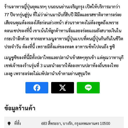
ร้านอาหารญี่ปุ่นยุคแรกๆ บนถนนย่านเจริญกรุง เปิดให้บริการมากว่า
77 ปีจากรุ่นสู่รุ่น ที่ไม่ว่าผ่านมานับกี่สิบปี ฝีมือและรสชาติอาหารอร่อย
เสียจนคุณต้องจองโต๊ะก่อนล่วงหน้า ส่วนราคาคงไม่ต้องพูดถึงเพราะ
คอนเซปของที่นี้ เขาเน้นให้ลูกค้าทานอิ่มและอร่อยแถมยังสบายเงินใน
กระเป๋าอีกด้วย หากจะหาเมนูอาหารญี่ปุ่นแบบที่คนญี่ปุ่นกินกันในชีวิต
ประจำวัน ต้องที่นี้ เพราะมีตั้งแต่ของทอด อาหารเซ็ทไปจนถึง ซูชิ
เมนูซูชิของที่นี้มีทั้งปลาไทยและปลานำเข้าสดๆทุกเช้า แต่คุณวาทานุกิ
เชฟเจ้าของร้านรุ่นที่ 3 แนะนำอยากให้ลองทานปลาท้องถิ่นของไทย
เองดู เพราะอร่อยไม่แพ้ปลานำเข้าตามย่านสุขุมวิท
ข้อมูลร้านค้า
ที่ตั้ง
683 สี่พระยา, บางรัก, กรุงเทพมหานคร 10500