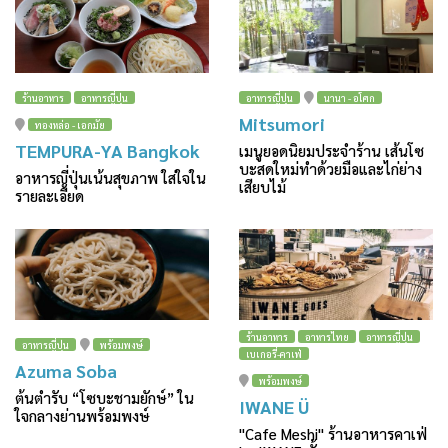
ร้านอาหาร
อาหารญี่ปุ่น
อาหารญี่ปุ่น
นานา - อโศก
Mitsumori
ทองหล่อ - เอกมัย
TEMPURA-YA Bangkok
เมนูยอดนิยมประจำร้าน เส้นโซ
บะสดใหม่ทำด้วยมือและไก่ย่าง
อาหารญี่ปุ่นเน้นสุขภาพ ใส่ใจใน
เสียบไม้
รายละเอียด
ร้านอาหาร
อาหารไทย
อาหารญี่ปุ่น
อาหารญี่ปุ่น
พร้อมพงษ์
เบเกอรี่-คาเฟ่
Azuma Soba
พร้อมพงษ์
ต้นตำรับ “โซบะชามยักษ์” ใน
IWANE Ü
ใจกลางย่านพร้อมพงษ์
"Cafe Meshi" ร้านอาหารคาเฟ่