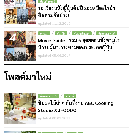
ป๊อปคัลเจอร์
10 เรื่องหนังญี่ปุ่นต้นปี 2019 มีอะไรน่า
ติดตามกันบ้าง!
updated 11.12.2018
4
/
/
/
เทรนด์
บันเทิง
ข้อมูลอัพเดต
อัพเดตเทรนด์
Movie Guide : รวม 5 สุดยอดหนังซามูไร
นักรบผู้น่าเกรงขามของประเทศญี่ปุ่น
updated 05.06.2019
โพสต์มาใหม่
/
อัพเดตของกิน
กูร์เม่ต์
ชิมผลไม้ฉ่ำๆ กันที่งาน ABC Cooking
Studio X JFOODO
updated 08.02.2022
/