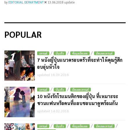
by
EDITORIAL DEPARTMENT
13.06.2018
update
POPULAR
1
/
/
/
เทรนด์
บันเทิง
ข้อมูลอัพเดต
อัพเดตเทรนด์
7 หนังญี่ปุ่นแนวครอบครัวที่จะทำให้คุณรู้สึก
อบอุ่นหัวใจ
updated 18.09.2018
2
/
/
เทรนด์
บันเทิง
อัพเดตเทรนด์
10 หนังรักโรแมนติกของญี่ปุ่น ที่เหมาะจะ
ชวนแฟนหรือคนที่แอบชอบมาดูพร้อมกัน
updated 14.02.2018
3
/
/
/
/
เทรนด์
บันเทิง
ข้อมูลอัพเดต
อัพเดตเทรนด์