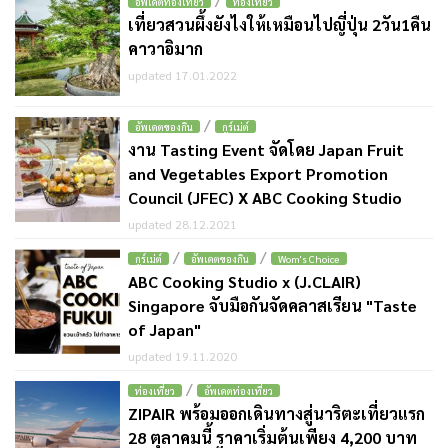
อัพเดตท่องเที่ยว
ท่องเที่ยว
เที่ยวสวนผึ้งยังไงให้เหมือนไปญี่ปุ่น 2วัน1คืน
คาวาอิมาก
updated 17.01.2022
/
อัพเดตของกิน
กูร์เม่ต์
งาน Tasting Event จัดโดย Japan Fruit
and Vegetables Export Promotion
Council (JFEC) X ABC Cooking Studio
updated 28.12.2021
/
/
กูร์เม่ต์
อัพเดตของกิน
Wom's Choice
ABC Cooking Studio x (J.CLAIR)
Singapore จับมือกันจัดคลาสเรียน "Taste
of Japan"
updated 19.11.2020
/
ท่องเที่ยว
อัพเดตท่องเที่ยว
ZIPAIR พร้อมออกเดินทางสู่นาริตะเที่ยวแรก
28 ตุลาคมนี้ ราคาเริ่มต้นเพียง 4,200 บาท