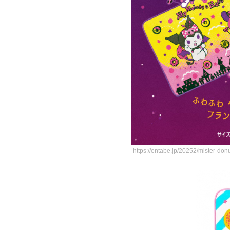
https://entabe.jp/20252/mister-d