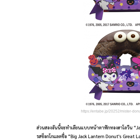
https://entabe.jp/20252/mister-d
ส่วนสองอันนี้จะทำเลียนแบบหน้าตาฟักทองฮาโลวีน “Jac
รสช็อกโกแลตชื่อ “Big Jack Lantern Donut's Great La