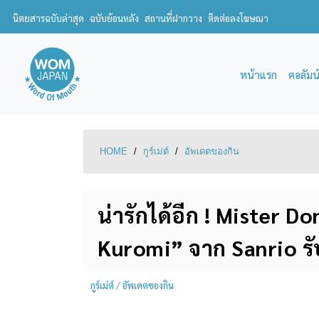
นิตยสารฉบับล่าสุด
ฉบับย้อนหลัง
สถานที่ฝากวาง
ติดต่อลงโฆษณา
หน้าแรก
คอลัมน
HOME
/
กูร์เม่ต์
/
อัพเดตของกิน
น่ารักได้อีก ! Mister Do
Kuromi” จาก Sanrio รั
กูร์เม่ต์
/
อัพเดตของกิน