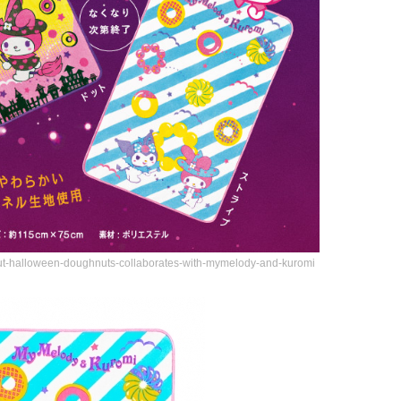
onut-halloween-doughnuts-collaborates-with-mymelody-and-kuromi