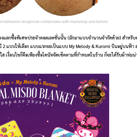
onut-halloween-doughnuts-collaborates-with-mymelody-and-kuromi
องแลกซื้อพิเศษประจำคอลเลคชั่นนั้น (มักมาแบบจำนวนจำกัดด้วย) สำหรับครั้
ะ มี 2 แบบให้เลือก แบบแรกจะเป็นแบบ My Melody & Kuromi บินอยู่บนฟ้า 
งื่อนไขก็คือเพียงซื้อโดนัทจัดเซ็ตตามที่กำหนดในร้าน ก็จะได้รับผ้าห่มน่