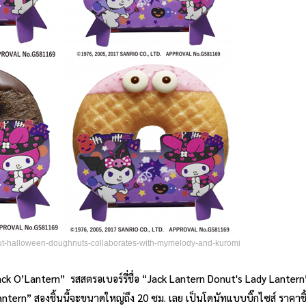
onut-halloween-doughnuts-collaborates-with-mymelody-and-kuromi
k O’Lantern” รสสตรอเบอร์รี่ชื่อ “Jack Lantern Donut's Lady Lantern
ntern” สองชิ้นนี้จะขนาดใหญ่ถึง 20 ซม. เลย เป็นโดนัทแบบบิ๊กไซส์ ราคาช