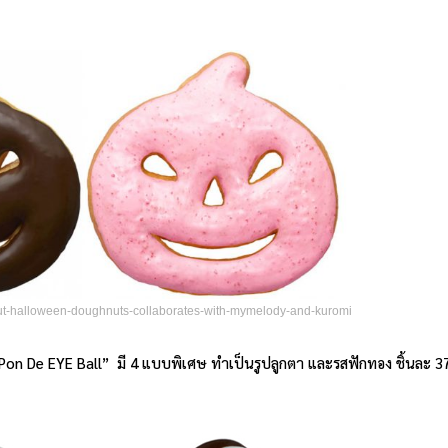
onut-halloween-doughnuts-collaborates-with-mymelody-and-kuromi
อ “Pon De EYE Ball” มี 4 แบบพิเศษ ทำเป็นรูปลูกตา และรสฟักทอง ชิ้นละ 3