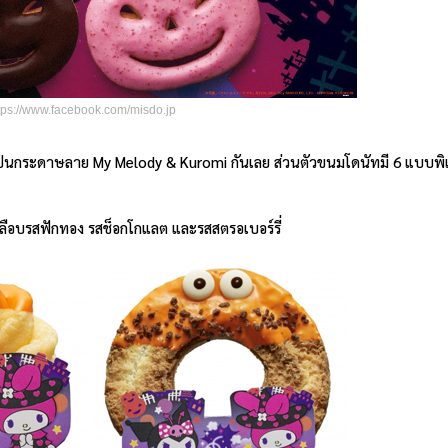
tps://www.facebook.com/misdo.jp
 มาเป็นกระดาษลาย My Melody & Kuromi กันเลย ส่วนตัวขนมโดนัทมี 6 แบบพิเ
เคลือบรสฟักทอง รสช็อกโกแลต และรสสตรอเบอร์รี่