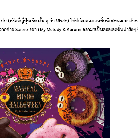
 (หรือที่ญี่ปุ่นเรียกสั้น ๆ ว่า Misdo) ได้ปล่อยคอลเลคชั่นพิเศษออกมาสำหรั
ากค่าย Sanrio อย่าง My Melody & Kuromi ออกมาเป็นคอลเลคชั่นน่ารักๆ ช