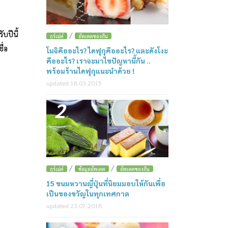
บปีนี้
/
กูร์เม่ต์
อัพเดตของกิน
ื่อ
โมจิคืออะไร? ไดฟุกุคืออะไร? และดังโงะ
คืออะไร? เราจะมาไขปัญหานี้กัน ..
พร้อมร้านไดฟุกุแนะนำด้วย !
updated 18.03.2015
2
/
/
กูร์เม่ต์
ข้อมูลอัพเดต
อัพเดตของกิน
15 ขนมหวานญี่ปุ่นที่นิยมมอบให้กันเพื่อ
เป็นของขวัญในทุกเทศกาล
updated 23.07.2018