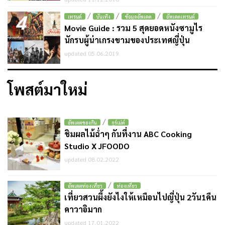
4
/
/
/
เทรนด์
บันเทิง
ข้อมูลอัพเดต
อัพเดตเทรนด์
Movie Guide : รวม 5 สุดยอดหนังซามูไร
นักรบผู้น่าเกรงขามของประเทศญี่ปุ่น
updated 05.06.2019
โพสต์มาใหม่
/
อัพเดตของกิน
กูร์เม่ต์
ชิมผลไม้ฉ่ำๆ กันที่งาน ABC Cooking
Studio X JFOODO
updated 08.02.2022
/
อัพเดตท่องเที่ยว
ท่องเที่ยว
เที่ยวสวนผึ้งยังไงให้เหมือนไปญี่ปุ่น 2วัน1คืน
คาวาอิมาก
updated 17.01.2022