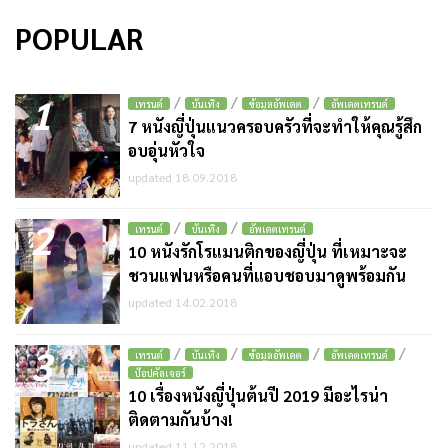
POPULAR
1
/
/
/
เทรนด์
บันเทิง
ข้อมูลอัพเดต
อัพเดตเทรนด์
7 หนังญี่ปุ่นแนวครอบครัวที่จะทำให้คุณรู้สึก
อบอุ่นหัวใจ
updated 18.09.2018
2
/
/
เทรนด์
บันเทิง
อัพเดตเทรนด์
10 หนังรักโรแมนติกของญี่ปุ่น ที่เหมาะจะ
ชวนแฟนหรือคนที่แอบชอบมาดูพร้อมกัน
updated 14.02.2018
3
/
/
/
/
เทรนด์
บันเทิง
ข้อมูลอัพเดต
อัพเดตเทรนด์
ป๊อปคัลเจอร์
10 เรื่องหนังญี่ปุ่นต้นปี 2019 มีอะไรน่า
ติดตามกันบ้าง!
updated 11.12.2018