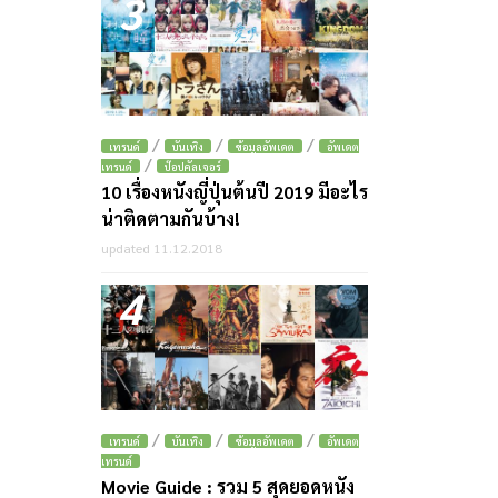
3
/
/
/
เทรนด์
บันเทิง
ข้อมูลอัพเดต
อัพเดต
/
เทรนด์
ป๊อปคัลเจอร์
10 เรื่องหนังญี่ปุ่นต้นปี 2019 มีอะไร
น่าติดตามกันบ้าง!
updated 11.12.2018
4
/
/
/
เทรนด์
บันเทิง
ข้อมูลอัพเดต
อัพเดต
เทรนด์
Movie Guide : รวม 5 สุดยอดหนัง