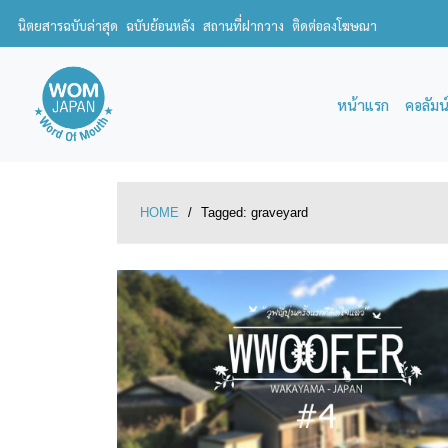
นิตยสารฉบับล่าสุด
ฉบับย้อนหลัง
สถานที่ฝากวาง
ติดต่อลงโฆษณา
หน้าแรก
คอลัมน
HOME
/
Tagged:
graveyard