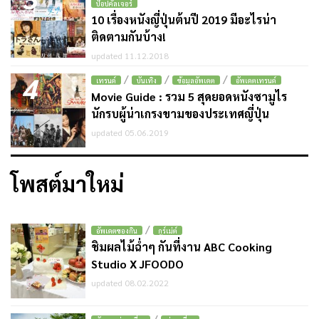
ป๊อปคัลเจอร์
10 เรื่องหนังญี่ปุ่นต้นปี 2019 มีอะไรน่า
ติดตามกันบ้าง!
updated 11.12.2018
4
/
/
/
เทรนด์
บันเทิง
ข้อมูลอัพเดต
อัพเดตเทรนด์
Movie Guide : รวม 5 สุดยอดหนังซามูไร
นักรบผู้น่าเกรงขามของประเทศญี่ปุ่น
updated 05.06.2019
โพสต์มาใหม่
/
อัพเดตของกิน
กูร์เม่ต์
ชิมผลไม้ฉ่ำๆ กันที่งาน ABC Cooking
Studio X JFOODO
updated 08.02.2022
/