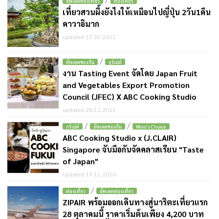
อัพเดตท่องเที่ยว
ท่องเที่ยว
เที่ยวสวนผึ้งยังไงให้เหมือนไปญี่ปุ่น 2วัน1คืน
คาวาอิมาก
updated 17.01.2022
/
อัพเดตของกิน
กูร์เม่ต์
งาน Tasting Event จัดโดย Japan Fruit
and Vegetables Export Promotion
Council (JFEC) X ABC Cooking Studio
updated 28.12.2021
/
/
กูร์เม่ต์
อัพเดตของกิน
Wom's Choice
ABC Cooking Studio x (J.CLAIR)
Singapore จับมือกันจัดคลาสเรียน "Taste
of Japan"
updated 19.11.2020
/
ท่องเที่ยว
อัพเดตท่องเที่ยว
ZIPAIR พร้อมออกเดินทางสู่นาริตะเที่ยวแรก
28 ตุลาคมนี้ ราคาเริ่มต้นเพียง 4,200 บาท