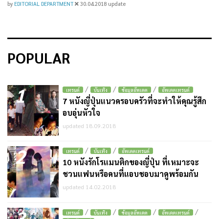
by
EDITORIAL DEPARTMENT
30.04.2018
update
POPULAR
1
/
/
/
เทรนด์
บันเทิง
ข้อมูลอัพเดต
อัพเดตเทรนด์
7 หนังญี่ปุ่นแนวครอบครัวที่จะทำให้คุณรู้สึก
อบอุ่นหัวใจ
updated 18.09.2018
2
/
/
เทรนด์
บันเทิง
อัพเดตเทรนด์
10 หนังรักโรแมนติกของญี่ปุ่น ที่เหมาะจะ
ชวนแฟนหรือคนที่แอบชอบมาดูพร้อมกัน
updated 14.02.2018
3
/
/
/
/
เทรนด์
บันเทิง
ข้อมูลอัพเดต
อัพเดตเทรนด์