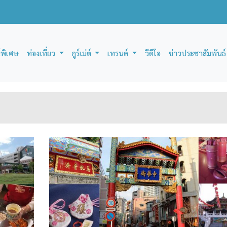
์พิเศษ
ท่องเที่ยว
กูร์เม่ต์
เทรนด์
วีดีโอ
ข่าวประชาสัมพันธ์