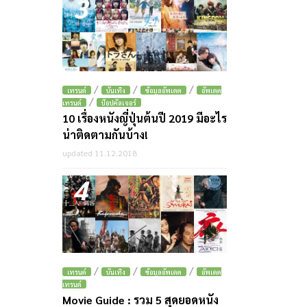
3
/
/
/
เทรนด์
บันเทิง
ข้อมูลอัพเดต
อัพเดต
/
เทรนด์
ป๊อปคัลเจอร์
10 เรื่องหนังญี่ปุ่นต้นปี 2019 มีอะไร
น่าติดตามกันบ้าง!
updated 11.12.2018
4
/
/
/
เทรนด์
บันเทิง
ข้อมูลอัพเดต
อัพเดต
เทรนด์
Movie Guide : รวม 5 สุดยอดหนัง