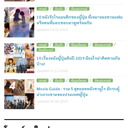
/
/
2
เทรนด์
บันเทิง
อัพเดตเทรนด์
10 หนังรักโรแมนติกของญี่ปุ่น ที่เหมาะจะชวนแฟน
หรือคนที่แอบชอบมาดูพร้อมกัน
updated 14.02.2018
/
/
/
/
3
เทรนด์
บันเทิง
ข้อมูลอัพเดต
อัพเดตเทรนด์
ป๊อปคัลเจอร์
10 เรื่องหนังญี่ปุ่นต้นปี 2019 มีอะไรน่าติดตามกัน
บ้าง!
updated 11.12.2018
/
/
/
4
เทรนด์
บันเทิง
ข้อมูลอัพเดต
อัพเดตเทรนด์
Movie Guide : รวม 5 สุดยอดหนังซามูไร นักรบผู้
น่าเกรงขามของประเทศญี่ปุ่น
updated 05.06.2019