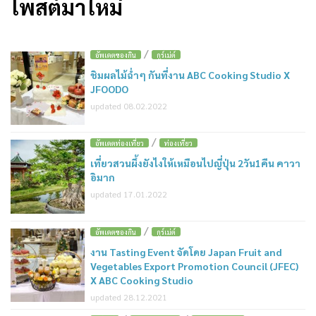
โพสต์มาใหม่
/
อัพเดตของกิน
กูร์เม่ต์
ชิมผลไม้ฉ่ำๆ กันที่งาน ABC Cooking Studio X
JFOODO
updated 08.02.2022
/
อัพเดตท่องเที่ยว
ท่องเที่ยว
เที่ยวสวนผึ้งยังไงให้เหมือนไปญี่ปุ่น 2วัน1คืน คาวา
อิมาก
updated 17.01.2022
/
อัพเดตของกิน
กูร์เม่ต์
งาน Tasting Event จัดโดย Japan Fruit and
Vegetables Export Promotion Council (JFEC)
X ABC Cooking Studio
updated 28.12.2021