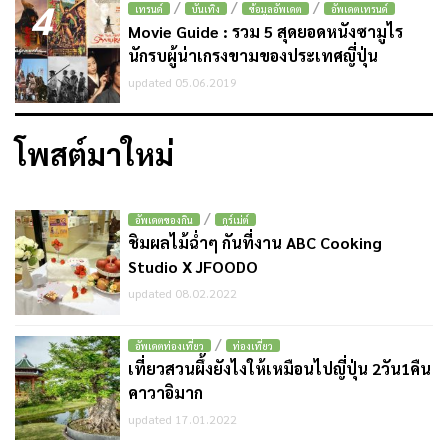
4
/
/
/
เทรนด์
บันเทิง
ข้อมูลอัพเดต
อัพเดตเทรนด์
Movie Guide : รวม 5 สุดยอดหนังซามูไร
นักรบผู้น่าเกรงขามของประเทศญี่ปุ่น
updated 05.06.2019
โพสต์มาใหม่
/
อัพเดตของกิน
กูร์เม่ต์
ชิมผลไม้ฉ่ำๆ กันที่งาน ABC Cooking
Studio X JFOODO
updated 08.02.2022
/
อัพเดตท่องเที่ยว
ท่องเที่ยว
เที่ยวสวนผึ้งยังไงให้เหมือนไปญี่ปุ่น 2วัน1คืน
คาวาอิมาก
updated 17.01.2022