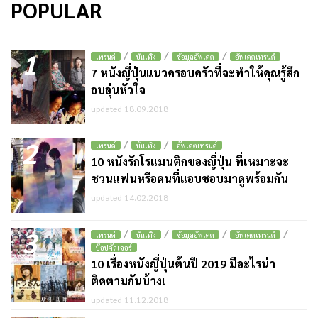
POPULAR
1
/
/
/
เทรนด์
บันเทิง
ข้อมูลอัพเดต
อัพเดตเทรนด์
7 หนังญี่ปุ่นแนวครอบครัวที่จะทำให้คุณรู้สึก
อบอุ่นหัวใจ
updated 18.09.2018
2
/
/
เทรนด์
บันเทิง
อัพเดตเทรนด์
10 หนังรักโรแมนติกของญี่ปุ่น ที่เหมาะจะ
ชวนแฟนหรือคนที่แอบชอบมาดูพร้อมกัน
updated 14.02.2018
3
/
/
/
/
เทรนด์
บันเทิง
ข้อมูลอัพเดต
อัพเดตเทรนด์
ป๊อปคัลเจอร์
10 เรื่องหนังญี่ปุ่นต้นปี 2019 มีอะไรน่า
ติดตามกันบ้าง!
updated 11.12.2018