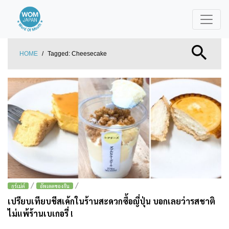
HOME
/
Tagged:
Cheesecake
/
/
กูร์เม่ต์
อัพเดตของกิน
เปรียบเทียบชีสเค้กในร้านสะดวกซื้อญี่ปุ่น บอกเลยว่ารสชาติ
ไม่แพ้ร้านเบเกอรี่ !