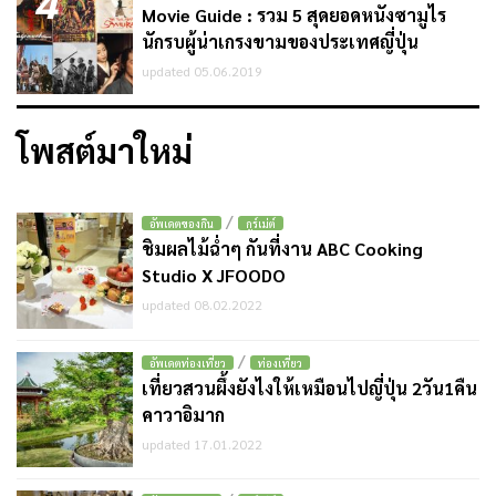
4
Movie Guide : รวม 5 สุดยอดหนังซามูไร
นักรบผู้น่าเกรงขามของประเทศญี่ปุ่น
updated 05.06.2019
โพสต์มาใหม่
/
อัพเดตของกิน
กูร์เม่ต์
ชิมผลไม้ฉ่ำๆ กันที่งาน ABC Cooking
Studio X JFOODO
updated 08.02.2022
/
อัพเดตท่องเที่ยว
ท่องเที่ยว
เที่ยวสวนผึ้งยังไงให้เหมือนไปญี่ปุ่น 2วัน1คืน
คาวาอิมาก
updated 17.01.2022