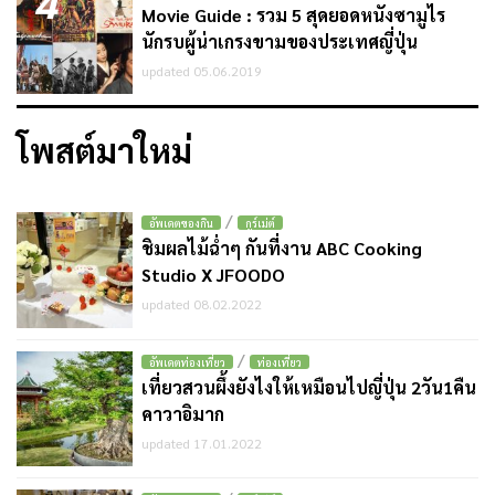
4
Movie Guide : รวม 5 สุดยอดหนังซามูไร
นักรบผู้น่าเกรงขามของประเทศญี่ปุ่น
updated 05.06.2019
โพสต์มาใหม่
/
อัพเดตของกิน
กูร์เม่ต์
ชิมผลไม้ฉ่ำๆ กันที่งาน ABC Cooking
Studio X JFOODO
updated 08.02.2022
/
อัพเดตท่องเที่ยว
ท่องเที่ยว
เที่ยวสวนผึ้งยังไงให้เหมือนไปญี่ปุ่น 2วัน1คืน
คาวาอิมาก
updated 17.01.2022