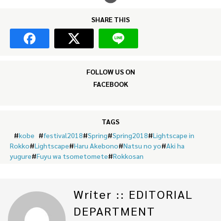
SHARE THIS
FOLLOW US ON
FACEBOOK
TAGS
#
kobe
#
festival2018
#
Spring
#
Spring2018
#
Lightscape in
Rokko
#
Lightscape
#
Haru Akebono
#
Natsu no yo
#
Aki ha
yugure
#
Fuyu wa tsometomete
#
Rokkosan
Writer :: EDITORIAL
DEPARTMENT