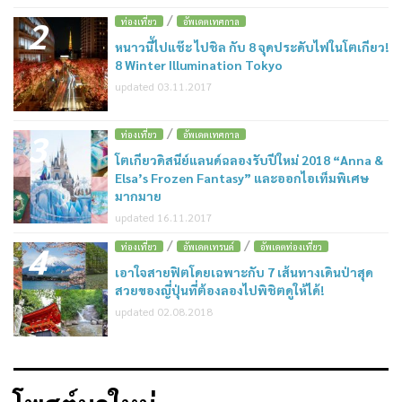
/
2
ท่องเที่ยว
อัพเดตเทศกาล
หนาวนี้ไปแช๊ะ ไปชิล กับ 8 จุดประดับไฟในโตเกียว!
8 Winter Illumination Tokyo
updated 03.11.2017
/
3
ท่องเที่ยว
อัพเดตเทศกาล
โตเกียวดิสนีย์แลนด์ฉลองรับปีใหม่ 2018 “Anna &
Elsa’s Frozen Fantasy” และออกไอเท็มพิเศษ
มากมาย
updated 16.11.2017
/
/
4
ท่องเที่ยว
อัพเดตเทรนด์
อัพเดตท่องเที่ยว
เอาใจสายฟิตโดยเฉพาะกับ 7 เส้นทางเดินป่าสุด
สวยของญี่ปุ่นที่ต้องลองไปพิชิตดูให้ได้!
updated 02.08.2018