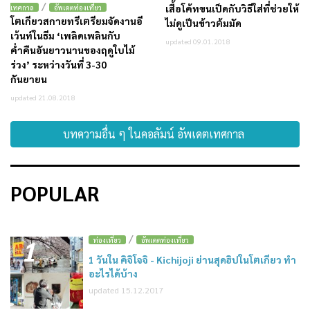
/
เสื้อโค้ทขนเป็ดกับวิธีใส่ที่ช่วยให้
เทศกาล
อัพเดตท่องเที่ยว
โตเกียวสกายทรีเตรียมจัดงานอี
ไม่ดูเป็นข้าวต้มมัด
เว้นท์ในธีม ‘เพลิดเพลินกับ
updated 09.01.2018
ค่ำคืนอันยาวนานของฤดูใบไม้
ร่วง’ ระหว่างวันที่ 3-30
กันยายน
updated 21.08.2018
บทความอื่น ๆ ในคอลัมน์ อัพเดตเทศกาล
POPULAR
/
1
ท่องเที่ยว
อัพเดตท่องเที่ยว
1 วันใน คิจิโจจิ - Kichijoji ย่านสุดฮิปในโตเกียว ทำ
อะไรได้บ้าง
updated 15.12.2017