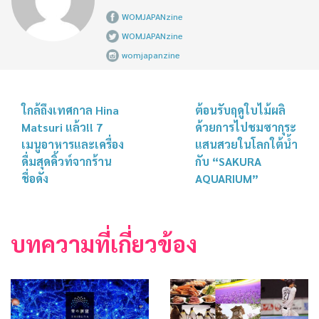
WOMJAPANzine
WOMJAPANzine
womjapanzine
ใกล้ถึงเทศกาล Hina
ต้อนรับฤดูใบไม้ผลิ
Matsuri แล้ว!! 7
ด้วยการไปชมซากุระ
เมนูอาหารและเครื่อง
แสนสวยในโลกใต้น้ำ
ดื่มสุดคิ้วท์จากร้าน
กับ “SAKURA
ชื่อดัง
AQUARIUM”
บทความที่เกี่ยวข้อง