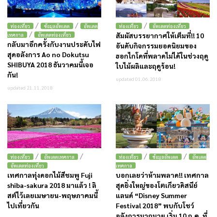
/
/
/
ท่องเที่ยว
ข้อมูลอัพเดต
อัพเดต
ท่องเที่ยว
อัพเดตท่องเที่ยว
/
สัมผัสบรรยากาศให้เต็มที่!! 10
เทศกาล
อัพเดตท่องเที่ยว
กลับมาอีกครั้งกับงานประดับไฟ
อันดับกิจกรรมยอดนิยมของ
สุดอลังการ Ao no Dokutsu
ฮอกไกโดที่พลาดไม่ได้ในช่วงฤดู
SHIBUYA 2018 ธันวาคมนี้เจอ
ใบไม้ผลิและฤดูร้อน!
กัน!
updated 01.06.2018
updated 21.11.2018
/
/
/
/
ท่องเที่ยว
อัพเดตเทศกาล
ท่องเที่ยว
ข้อมูลอัพเดต
อัพเดต
อัพเดตท่องเที่ยว
เทศกาล
เทศกาลทุ่งดอกไม้สีชมพู Fuji
บอกเลยว่าห้ามพลาด!! เทศกาล
shiba-sakura 2018 มาแล้ว ! ลิ
สุดยิ่งใหญ่ของโตเกียวดิสนีย์
สต์ไว้เลยเมษายน-พฤษภาคมนี้
แลนด์ “Disney Summer
ไปเที่ยวกัน
Festival 2018” พบกับโชว์
อลังการมากมาย เริ่ม 10 ก.ค. ที่