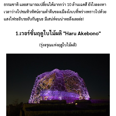
ธรรมชาติ และสามารถเปลี่ยนได้มากกว่า 10 ล้านเฉดสี ยังไงลองหา
เวลาว่างไปชมทิวทัศน์ยามค่ำคืนของเมืองโกเบที่พร่างพราวไปด้วย
แสงไฟระยิบระยับกันดูนะ มีเสน่ห์จนน่าตะลึงเลยล่ะ!
1.เวอร์ชั่นฤดูใบไม้ผลิ
"Haru Akebono"
(รุ่งอรุณแห่งฤดูใบไม้ผลิ)