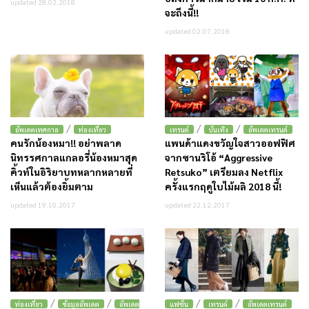
updated 28.02.2018
จะถึงนี้!!
updated 02.07.2018
/
/
/
อัพเดตเทศกาล
ท่องเที่ยว
เทรนด์
บันเทิง
อัพเดตเทรนด์
คนรักน้องหมา!! อย่าพลาด
แพนด้าแดงขวัญใจสาวออฟฟิศ
นิทรรศกาลแกลอรี่น้องหมาสุด
จากซานริโอ้ “Aggressive
คิ้วท์ในอิริยาบทหลากหลายที่
Retsuko” เตรียมลง Netflix
เห็นแล้วต้องยิ้มตาม
ครั้งแรกฤดูใบไม้ผลิ 2018 นี้!
updated 19.10.2017
updated 22.12.2017
/
/
/
/
ท่องเที่ยว
ข้อมูลอัพเดต
อัพเดต
แฟชั่น
เทรนด์
อัพเดตเทรนด์