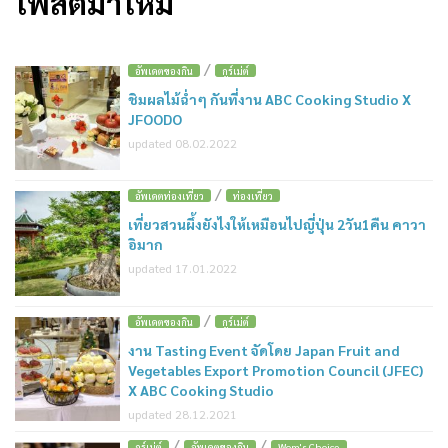
โพสต์มาใหม่
/
อัพเดตของกิน
กูร์เม่ต์
ชิมผลไม้ฉ่ำๆ กันที่งาน ABC Cooking Studio X
JFOODO
updated 08.02.2022
/
อัพเดตท่องเที่ยว
ท่องเที่ยว
เที่ยวสวนผึ้งยังไงให้เหมือนไปญี่ปุ่น 2วัน1คืน คาวา
อิมาก
updated 17.01.2022
/
อัพเดตของกิน
กูร์เม่ต์
งาน Tasting Event จัดโดย Japan Fruit and
Vegetables Export Promotion Council (JFEC)
X ABC Cooking Studio
updated 28.12.2021
/
/
กูร์เม่ต์
อัพเดตของกิน
Wom's Choice