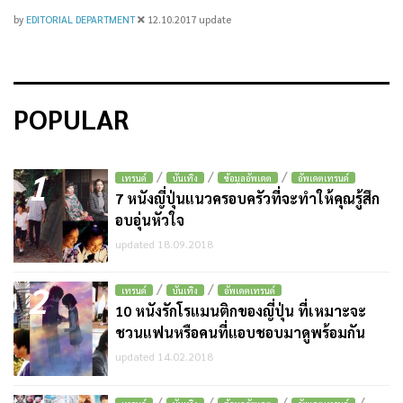
by
EDITORIAL DEPARTMENT
12.10.2017
update
POPULAR
1
/
/
/
เทรนด์
บันเทิง
ข้อมูลอัพเดต
อัพเดตเทรนด์
7 หนังญี่ปุ่นแนวครอบครัวที่จะทำให้คุณรู้สึก
อบอุ่นหัวใจ
updated 18.09.2018
2
/
/
เทรนด์
บันเทิง
อัพเดตเทรนด์
10 หนังรักโรแมนติกของญี่ปุ่น ที่เหมาะจะ
ชวนแฟนหรือคนที่แอบชอบมาดูพร้อมกัน
updated 14.02.2018
/
/
/
/