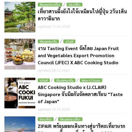
/
อัพเดตท่องเที่ยว
ท่องเที่ยว
เที่ยวสวนผึ้งยังไงให้เหมือนไปญี่ปุ่น 2วัน1คืน
คาวาอิมาก
updated 17.01.2022
/
อัพเดตของกิน
กูร์เม่ต์
งาน Tasting Event จัดโดย Japan Fruit
and Vegetables Export Promotion
Council (JFEC) X ABC Cooking Studio
updated 28.12.2021
/
/
กูร์เม่ต์
อัพเดตของกิน
Wom's Choice
ABC Cooking Studio x (J.CLAIR)
Singapore จับมือกันจัดคลาสเรียน "Taste
of Japan"
updated 19.11.2020
/
ท่องเที่ยว
อัพเดตท่องเที่ยว
ZIPAIR พร้อมออกเดินทางสู่นาริตะเที่ยวแรก