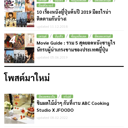
3
เทรนด์
บันเทิง
ข้อมูลอัพเดต
อัพเดตเทรนด์
ป๊อปคัลเจอร์
10 เรื่องหนังญี่ปุ่นต้นปี 2019 มีอะไรน่า
ติดตามกันบ้าง!
updated 11.12.2018
4
/
/
/
เทรนด์
บันเทิง
ข้อมูลอัพเดต
อัพเดตเทรนด์
Movie Guide : รวม 5 สุดยอดหนังซามูไร
นักรบผู้น่าเกรงขามของประเทศญี่ปุ่น
updated 05.06.2019
โพสต์มาใหม่
/
อัพเดตของกิน
กูร์เม่ต์
ชิมผลไม้ฉ่ำๆ กันที่งาน ABC Cooking
Studio X JFOODO
updated 08.02.2022