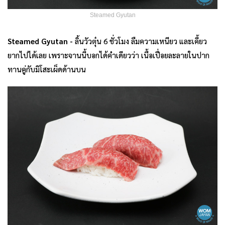
Steamed Gyutan
Steamed Gyutan -
ลิ้นวัวตุ๋น 6 ชั่วโมง ลืมความเหนียว และเคี้ยว
ยากไปได้เลย เพราะจานนี้บอกได้คำเดียวว่า เนื้อเปื่อยละลายในปาก
ทานคู่กับมิโสะเผ็ดด้านบน