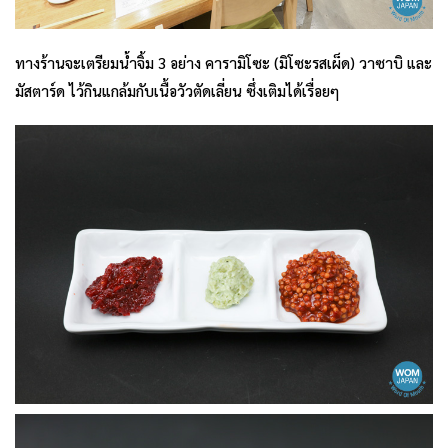
ทางร้านจะเตรียมน้ำจิ้ม 3 อย่าง คารามิโซะ (มิโซะรสเผ็ด) วาซาบิ และ
มัสตาร์ด ไว้กินแกล้มกับเนื้อวัวตัดเลี่ยน ซึ่งเติมได้เรื่อยๆ