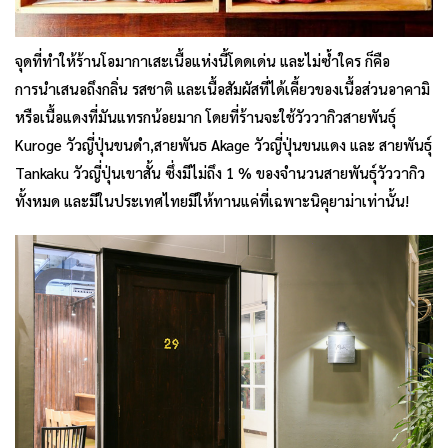
จุดที่ทำให้ร้านโอมากาเสะเนื้อแห่งนี้โดดเด่น และไม่ซ้ำใคร ก็คือ
การนำเสนอถึงกลิ่น รสชาติ และเนื้อสัมผัสที่ได้เคี้ยวของเนื้อส่วนอาคามิ
หรือเนื้อแดงที่มันแทรกน้อยมาก โดยที่ร้านจะใช้วัววากิวสายพันธุ์
Kuroge วัวญี่ปุ่นขนดำ,สายพันธ Akage วัวญี่ปุ่นขนแดง และ สายพันธุ์
Tankaku วัวญี่ปุ่นเขาสั้น ซึ่งมีไม่ถึง 1 % ของจำนวนสายพันธุ์วัววากิว
ทั้งหมด และมีในประเทศไทยมีให้ทานแค่ที่เฉพาะนิคุยาม่าเท่านั้น!