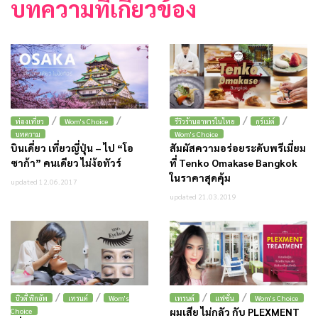
บทความที่เกี่ยวข้อง
/
/
/
/
ท่องเที่ยว
Wom's Choice
รีวิวร้านอาหารในไทย
กูร์เม่ต์
บทความ
Wom's Choice
บินเดี่ยว เที่ยวญี่ปุ่น – ไป “โอ
สัมผัสความอร่อยระดับพรีเมี่ยม
ซาก้า” คนเดียว ไม่ง้อทัวร์
ที่ Tenko Omakase Bangkok
ในราคาสุดคุ้ม
updated 12.06.2017
updated 21.03.2019
/
/
/
/
บิวตี้ พิกอัพ
เทรนด์
Wom's
เทรนด์
แฟชั่น
Wom's Choice
ผมเสีย ไม่กลัว กับ PLEXMENT
Choice