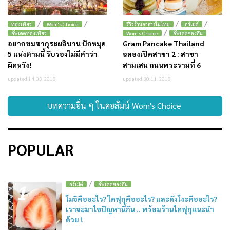
/
/
/
/
ท่องเที่ยว
Wom's Choice
รีวิวร้านอาหารในไทย
กูร์เม่ต์
/
อัพเดตท่องเที่ยว
Wom's Choice
อัพเดตของกิน
อยากชมซากุระผลิบาน ปักหมุด
Gram Pancake Thailand
5 แห่งตามนี้ รับรองไม่มีคำว่า
ฉลองเปิดสาขา 2 : สาขา
ผิดหวัง!
สามเสน ถนนพระรามที่ 6
updated 14.03.2018
updated 30.11.2018
บทความอื่น ๆ ในคอลัมน์ Wom's Choice
POPULAR
/
1
กูร์เม่ต์
อัพเดตของกิน
โมจิคืออะไร? ไดฟุกุคืออะไร? และดังโงะคืออะไร?
เราจะมาไขปัญหานี้กัน .. พร้อมร้านไดฟุกุแนะนำ
ด้วย !