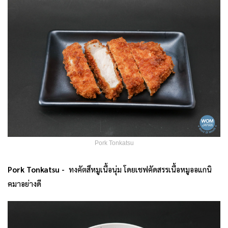
Pork Tonkatsu
Pork Tonkatsu -
ทงคัตสึหมูเนื้อนุ่ม โดยเชฟคัดสรรเนื้อหมูออแกนิ
คมาอย่างดี