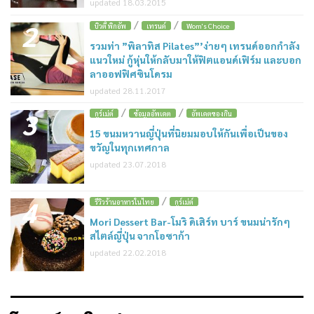
updated 18.03.2015
/
/
2
บิวตี้ พิกอัพ
เทรนด์
Wom's Choice
รวมท่า ”พิลาทิส Pilates”’ง่ายๆ เทรนด์ออกกำลัง
แนวใหม่ กู้หุ่นให้กลับมาให้ฟิตแอนด์เฟิร์ม และบอก
ลาออฟฟิศซินโดรม
updated 28.11.2017
/
/
3
กูร์เม่ต์
ข้อมูลอัพเดต
อัพเดตของกิน
15 ขนมหวานญี่ปุ่นที่นิยมมอบให้กันเพื่อเป็นของ
ขวัญในทุกเทศกาล
updated 23.07.2018
/
4
รีวิวร้านอาหารในไทย
กูร์เม่ต์
Mori Dessert Bar-โมริ ดิเสิร์ท บาร์ ขนมน่ารักๆ
สไตล์ญี่ปุ่น จากโอซาก้า
updated 22.02.2018