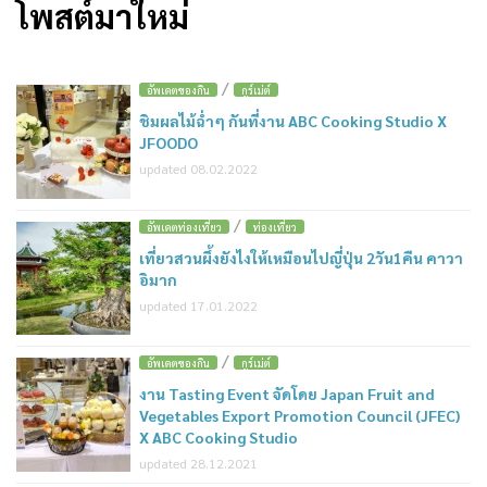
โพสต์มาใหม่
/
อัพเดตของกิน
กูร์เม่ต์
ชิมผลไม้ฉ่ำๆ กันที่งาน ABC Cooking Studio X
JFOODO
updated 08.02.2022
/
อัพเดตท่องเที่ยว
ท่องเที่ยว
เที่ยวสวนผึ้งยังไงให้เหมือนไปญี่ปุ่น 2วัน1คืน คาวา
อิมาก
updated 17.01.2022
/
อัพเดตของกิน
กูร์เม่ต์
งาน Tasting Event จัดโดย Japan Fruit and
Vegetables Export Promotion Council (JFEC)
X ABC Cooking Studio
updated 28.12.2021