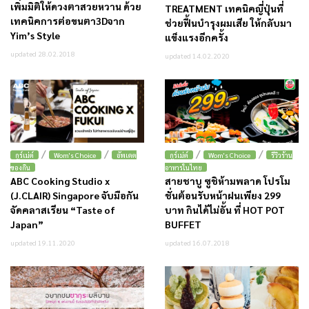
เพิ่มมิติให้ดวงตาสวยหวาน ด้วย
TREATMENT เทคนิคญี่ปุ่นที่
เทคนิคการต่อขนตา3Dจาก
ช่วยฟื้นบำรุงผมเสีย ให้กลับมา
Yim’s Style
แข็งแรงอีกครั้ง
updated 28.02.2018
updated 14.02.2020
/
/
/
/
กูร์เม่ต์
Wom's Choice
อัพเดต
กูร์เม่ต์
Wom's Choice
รีวิวร้าน
ของกิน
อาหารในไทย
ABC Cooking Studio x
สายชาบู ซูชิห้ามพลาด โปรโม
(J.CLAIR) Singapore จับมือกัน
ชั่นต้อนรับหน้าฝนเพียง 299
จัดคลาสเรียน “Taste of
บาท กินได้ไม่อั้น ที่ HOT POT
Japan”
BUFFET
updated 19.11.2020
updated 16.07.2018