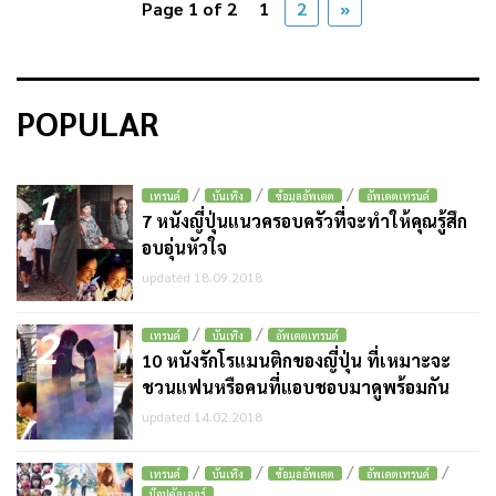
Page 1 of 2
1
2
»
POPULAR
1
/
/
/
เทรนด์
บันเทิง
ข้อมูลอัพเดต
อัพเดตเทรนด์
7 หนังญี่ปุ่นแนวครอบครัวที่จะทำให้คุณรู้สึก
อบอุ่นหัวใจ
updated 18.09.2018
2
/
/
เทรนด์
บันเทิง
อัพเดตเทรนด์
10 หนังรักโรแมนติกของญี่ปุ่น ที่เหมาะจะ
ชวนแฟนหรือคนที่แอบชอบมาดูพร้อมกัน
updated 14.02.2018
3
/
/
/
/
เทรนด์
บันเทิง
ข้อมูลอัพเดต
อัพเดตเทรนด์
ป๊อปคัลเจอร์