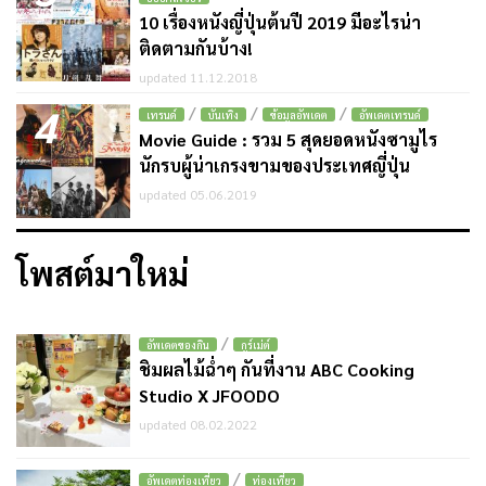
10 เรื่องหนังญี่ปุ่นต้นปี 2019 มีอะไรน่า
ติดตามกันบ้าง!
updated 11.12.2018
4
/
/
/
เทรนด์
บันเทิง
ข้อมูลอัพเดต
อัพเดตเทรนด์
Movie Guide : รวม 5 สุดยอดหนังซามูไร
นักรบผู้น่าเกรงขามของประเทศญี่ปุ่น
updated 05.06.2019
โพสต์มาใหม่
/
อัพเดตของกิน
กูร์เม่ต์
ชิมผลไม้ฉ่ำๆ กันที่งาน ABC Cooking
Studio X JFOODO
updated 08.02.2022
/
อัพเดตท่องเที่ยว
ท่องเที่ยว