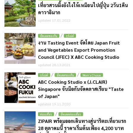
เที่ยวสวนผึ้งยังไงให้เหมือนไปญี่ปุ่น 2วัน1คืน
คาวาอิมาก
updated 17.01.2022
/
อัพเดตของกิน
กูร์เม่ต์
งาน Tasting Event จัดโดย Japan Fruit
and Vegetables Export Promotion
Council (JFEC) X ABC Cooking Studio
updated 28.12.2021
/
/
กูร์เม่ต์
อัพเดตของกิน
Wom's Choice
ABC Cooking Studio x (J.CLAIR)
Singapore จับมือกันจัดคลาสเรียน "Taste
of Japan"
updated 19.11.2020
/
ท่องเที่ยว
อัพเดตท่องเที่ยว
ZIPAIR พร้อมออกเดินทางสู่นาริตะเที่ยวแรก
28 ตุลาคมนี้ ราคาเริ่มต้นเพียง 4,200 บาท