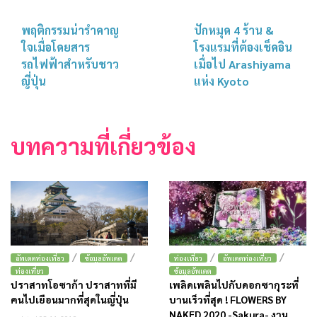
พฤติกรรมน่ารำคาญ
ปักหมุด 4 ร้าน &
ใจเมื่อโดยสาร
โรงแรมที่ต้องเช็คอิน
รถไฟฟ้าสำหรับชาว
เมื่อไป Arashiyama
ญี่ปุ่น
แห่ง Kyoto
บทความที่เกี่ยวข้อง
/
/
/
/
อัพเดตท่องเที่ยว
ข้อมูลอัพเดต
ท่องเที่ยว
อัพเดตท่องเที่ยว
ท่องเที่ยว
ข้อมูลอัพเดต
ปราสาทโอซาก้า ปราสาทที่มี
เพลิดเพลินไปกับดอกซากุระที่
คนไปเยือนมากที่สุดในญี่ปุ่น
บานเร็วที่สุด ! FLOWERS BY
NAKED 2020 -Sakura- งาน