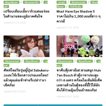
/
/
/
/
ข้อมูลอัพเดต
อัพเดตของกิน
กูร์
เทรนด์
อัพเดตเทรนด์
ข้อมูล
/
เม่ต์
อัพเดต
บิวตี้ พิกอัพ
เปรียบเทียบเนื้อวากิวแสนอร่อย
Must Have Eye Shadow !!
ในตำนานของภูมิภาคคันไซ
ราคาไม่เกิน 1,000 เยนที่สาว ๆ
ควรมี
updated 21.02.2020
updated 17.01.2020
/
/
/
/
อัพเดตเทรนด์
ข้อมูลอัพเดต
เท
อัพเดตเทรนด์
ข้อมูลอัพเดต
เท
รนด์
รนด์
ศัพท์ใหม่วัยรุ่นญี่ปุ่น! Sabukaru-
ขาคีบตุ๊กตามีเฮ! สวนสนุก Huis
Joshi ใช้เรียกสาวประเภทไหน?
Ten Bosch ทำตู้กาชาปองสูง
แล้วคุณล่ะเข้าข่ายรึเปล่า? มา
กว่า 6 เมตร พร้อมไอเท็มลิมิเต็ด
เช็คกัน!
เฉพาะด้านในตู้ของที่นี่ไว้ให้นัก
คีบได้ร่วมลุ้นเป็นเจ้าของกัน!
updated 18.03.2019
updated 12.07.2018