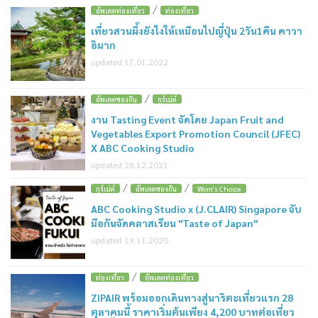
/
อัพเดตท่องเที่ยว
ท่องเที่ยว
เที่ยวสวนผึ้งยังไงให้เหมือนไปญี่ปุ่น 2วัน1คืน คาวา
อิมาก
updated 17.01.2022
/
อัพเดตของกิน
กูร์เม่ต์
งาน Tasting Event จัดโดย Japan Fruit and
Vegetables Export Promotion Council (JFEC)
X ABC Cooking Studio
updated 28.12.2021
/
/
กูร์เม่ต์
อัพเดตของกิน
Wom's Choice
ABC Cooking Studio x (J.CLAIR) Singapore จับ
มือกันจัดคลาสเรียน "Taste of Japan"
updated 19.11.2020
/
ท่องเที่ยว
อัพเดตท่องเที่ยว
ZIPAIR พร้อมออกเดินทางสู่นาริตะเที่ยวแรก 28
ตุลาคมนี้ ราคาเริ่มต้นเพียง 4,200 บาทต่อเที่ยว