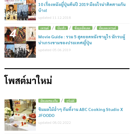
10 เรื่องหนังญี่ปุ่นต้นปี 2019 มีอะไรน่าติดตามกัน
บ้าง!
updated 11.12.2018
/
/
/
4
เทรนด์
บันเทิง
ข้อมูลอัพเดต
อัพเดตเทรนด์
Movie Guide : รวม 5 สุดยอดหนังซามูไร นักรบผู้
น่าเกรงขามของประเทศญี่ปุ่น
updated 05.06.2019
โพสต์มาใหม่
/
อัพเดตของกิน
กูร์เม่ต์
ชิมผลไม้ฉ่ำๆ กันที่งาน ABC Cooking Studio X
JFOODO
updated 08.02.2022