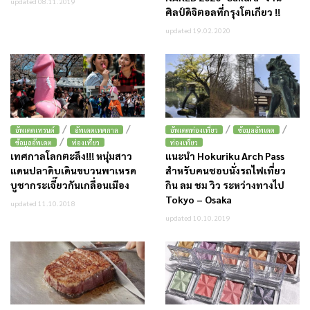
updated 08.11.2019
ศิลป์ดิจิตอลที่กรุงโตเกียว !!
updated 19.02.2020
/
/
/
/
อัพเดตเทรนด์
อัพเดตเทศกาล
อัพเดตท่องเที่ยว
ข้อมูลอัพเดต
/
ข้อมูลอัพเดต
ท่องเที่ยว
ท่องเที่ยว
เทศกาลโลกตะลึง!!! หนุ่มสาว
แนะนำ Hokuriku Arch Pass
แดนปลาดิบเดินขบวนพาเหรด
สำหรับคนชอบนั่งรถไฟเที่ยว
บูชากระเจี๊ยวกันเกลื่อนเมือง
กิน ลม ชม วิว ระหว่างทางไป
Tokyo – Osaka
updated 11.10.2018
updated 10.10.2019