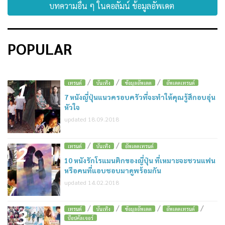
บทความอื่น ๆ ในคอลัมน์ ข้อมูลอัพเดต
POPULAR
/
/
/
1
เทรนด์
บันเทิง
ข้อมูลอัพเดต
อัพเดตเทรนด์
7 หนังญี่ปุ่นแนวครอบครัวที่จะทำให้คุณรู้สึกอบอุ่น
หัวใจ
updated 18.09.2018
/
/
2
เทรนด์
บันเทิง
อัพเดตเทรนด์
10 หนังรักโรแมนติกของญี่ปุ่น ที่เหมาะจะชวนแฟน
หรือคนที่แอบชอบมาดูพร้อมกัน
updated 14.02.2018
/
/
/
/
3
เทรนด์
บันเทิง
ข้อมูลอัพเดต
อัพเดตเทรนด์
ป๊อปคัลเจอร์