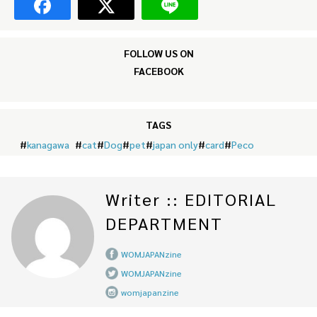
FOLLOW US ON
FACEBOOK
TAGS
#
kanagawa
#
cat
#
Dog
#
pet
#
japan only
#
card
#
Peco
Writer :: EDITORIAL
DEPARTMENT
WOMJAPANzine
WOMJAPANzine
womjapanzine