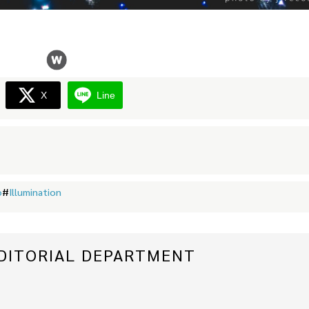
X
Line
o
#
Illumination
 EDITORIAL DEPARTMENT