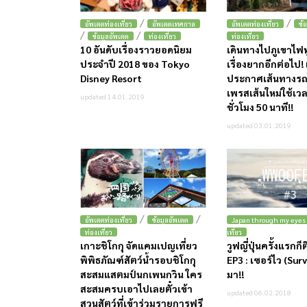
/
/
อัพเดตท่องเที่ยว
อัพเดตเทศกาล
อัพเดตท่องเที่ยว
ข้
/
/
ข้อมูลอัพเดต
ท่องเที่ยว
ท่องเที่ยว
10 อันดับเรื่องราวยอดนิยม
เดินทางไปภูเขาไฟฟู
ประจำปี 2018 ของ Tokyo
เรื่องยากอีกต่อไป! เ
Disney Resort
ประกาศเส้นทางรถ
เพรสเส้นใหม่ใช้เวล
updated 14.01.2019
ชั่วโมง 50 นาที!!
updated 03.01.2019
/
/
อัพเดตท่องเที่ยว
ข้อมูลอัพเดต
Japan through my eyes
ท่องเที่ยว
เที่ยว
เกาะชิโกกุ จัดแคมเปญเที่ยว
วูฟญี่ปุ่นครั้งแรกก็
พิพิธภัณฑ์สัตว์น้ำรอบชิโกกุ
EP3 : เซอร์ไว (Survi
สะสมแสตมป์นกเพนกวิน ใคร
มา!!
สะสมครบเอาไปเลยตั๋วเข้า
updated 06.02.2018
สวนสัตว์ที่เข้าร่วมรายการฟรี