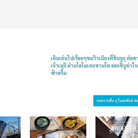
เดินเล่นไปเรื่อยๆชมวิวเมืองที่ชินจูกุ ต่อศ
เจ้าเมจิ ผ่านโอโมเตะซานโด ออกชิบูย่าใน
ฟ้าครึ้ม
บทความอื่น ๆ ในคอลัมน์ ท่อ