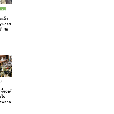
gh my
ใจแล้ว
y Road
วันฝน
/
ที่ของดี
ังใน
ควรพลาด