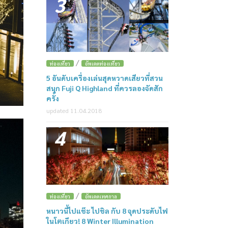
3
/
ท่องเที่ยว
อัพเดตท่องเที่ยว
5 อันดับเครื่องเล่นสุดหวาดเสียวที่สวน
สนุก Fuji Q Highland ที่ควรลองจัดสัก
ครั้ง
updated 11.04.2018
4
/
ท่องเที่ยว
อัพเดตเทศกาล
หนาวนี้ไปแช๊ะ ไปชิล กับ 8 จุดประดับไฟ
ในโตเกียว! 8 Winter Illumination