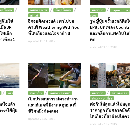
/
/
/
/
อมูลอัพเดต
อัพเดตของกิน
ข้อมูลอัพเดต
ท่องเที่ยว
Japan throu
กูร์เม่ต์
eyes
จิไม่ใช่
ฮิตจนติดเทรนด์ ! พาไปชม
วูฟญี่ปุ่นครั้งแรกก็ติด
มื่อ JR
คาเฟ่ Weathering With You
EP8 : บทเพลง Countr
ไฟเอ็ก
ที่โตเกียวและโอซาก้า !!
และกลิ่นกาแฟดริป ใน
าเพียง 1
ตก
updated 11.11.2019
updated 03.05.2018
/
/
/
ท่อง
ท่องเที่ยว
อัพเดตท่องเที่ยว
ท่องเที่ยว
ข้อมูลอัพเดต
เปิดประสบการณ์ตรงทำงาน
อัพเดตท่องเที่ยว
ติดใจแล้ว
ต่อกันให้สุดแล้วไปหยุด
แฮนด์เมดที่ นีงาตะ กุนมะ ที่
ve) ไต้ฝุ่น
ราคาถูก กับตลาดนัดด
ชีวิตหนึ่งต้องลอง
โตเกียวที่ขาช้อปไม่
updated 23.07.2018
updated 27.09.2019