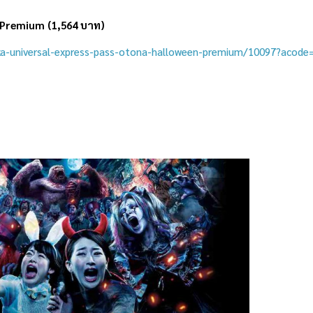
—Premium (1,564 บาท)
aka-universal-express-pass-otona-halloween-premium/10097?acode