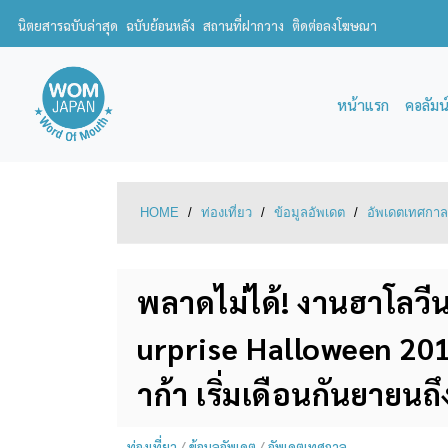
นิตยสารฉบับล่าสุด
ฉบับย้อนหลัง
สถานที่ฝากวาง
ติดต่อลงโฆษณา
หน้าแรก
คอลัมน
HOME
/
ท่องเที่ยว
/
ข้อมูลอัพเดต
/
อัพเดตเทศกาล
พลาดไม่ได้! งานฮาโลวีนที
urprise Halloween 2018
าก้า เริ่มเดือนกันยายนถึ
ท่องเที่ยว
/
ข้อมูลอัพเดต
/
อัพเดตเทศกาล