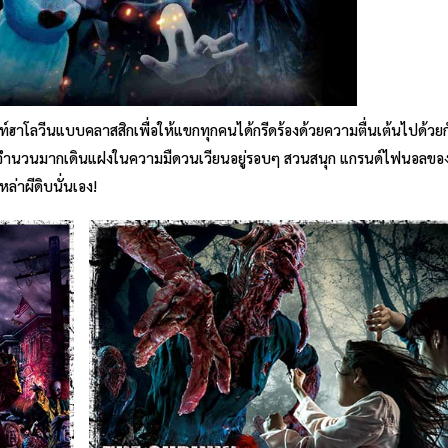
นท์ฮาโลวีนแบบคลาสสิกเพื่อให้แขกทุกคนได้กรีดร้องด้วยความตื่นเต้นไปด้วย
ี้จำนวนมากเดินแฝงในความมืดวนเวียนอยู่รอบๆ สวนสนุก แกรนด์ไฟนอลข
หล่าผีดิบนั่นเอง!