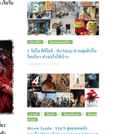
เริ่มวัน
3
/
ท่องเที่ยว
อัพเดตท่องเที่ยว
1 วันใน คิจิโจจิ - Kichijoji ย่านสุดฮิปใน
โตเกียว ทำอะไรได้บ้าง
updated 15.12.2017
4
/
/
/
เทรนด์
บันเทิง
ข้อมูลอัพเดต
อัพเดต
เทรนด์
่ยว
Movie Guide : รวม 5 สุดยอดหนัง
ลัว