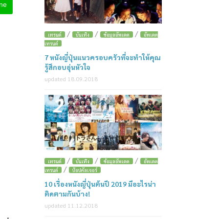
ine
/
/
/
เทรนด์
บันเทิง
ข้อมูลอัพเดต
อัพเดต
เทรนด์
7 หนังญี่ปุ่นแนวครอบครัวที่จะทำให้คุณ
รู้สึกอบอุ่นหัวใจ
updated 18.09.2018
2
/
/
/
เทรนด์
บันเทิง
ข้อมูลอัพเดต
อัพเดต
/
เทรนด์
ป๊อปคัลเจอร์
10 เรื่องหนังญี่ปุ่นต้นปี 2019 มีอะไรน่า
ติดตามกันบ้าง!
updated 11.12.2018