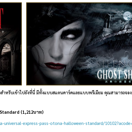
ตั๋วสำหรับเข้าไปยังที่นี่ มีทั้งแบบสแตนดาร์ดและแบบพรีเมียม คุณสามารถจองต
Standard (1,212บาท)
ka-universal-express-pass-otona-halloween-standard/10102?acode