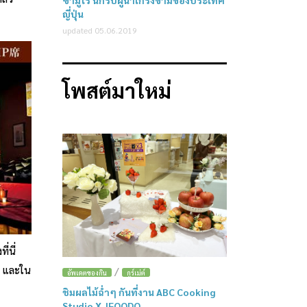
ซามูไร นักรบผู้น่าเกรงขามของประเทศ
ญี่ปุ่น
updated 05.06.2019
โพสต์มาใหม่
่นี่
)
และใน
/
อัพเดตของกิน
กูร์เม่ต์
ชิมผลไม้ฉ่ำๆ กันที่งาน ABC Cooking
Studio X JFOODO