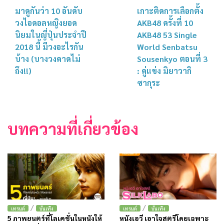
มาดูกันว่า 10 อันดับ
เกาะติดการเลือกตั้ง
วงไอดอลหญิงยอด
AKB48 ครั้งที่ 10
นิยมในญี่ปุ่นประจำปี
AKB48 53 Single
2018 นี้ มีวงอะไรกัน
World Senbatsu
บ้าง (บางวงคาดไม่
Sousenkyo ตอนที่ 3
ถึง!!)
: คู่แข่ง มิยาวากิ
ซากุระ
บทความที่เกี่ยวข้อง
/
/
เทรนด์
บันเทิง
เทรนด์
บันเทิง
5 ภาพยนตร์ที่โลเคชั่นในหนังให้
หนังเอวี เอาใจสตรีโดยเฉพาะ