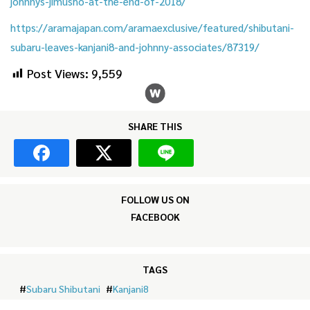
johnnys-jimusho-at-the-end-of-2018/
https://aramajapan.com/aramaexclusive/featured/shibutani-
subaru-leaves-kanjani8-and-johnny-associates/87319/
Post Views:
9,559
SHARE THIS
FOLLOW US ON
FACEBOOK
TAGS
#
Subaru Shibutani
#
Kanjani8