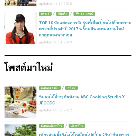
updated 11.12.2018
/
/
4
เทรนด์
บันเทิง
อัพเดตเทรนด์
TOP 10 นักแสดงสาววัยรุ่นที่เต็มเปี่ยมไปด้วยความ
คาวาอี้ประจำปี 2017 พร้อมอัพเดทผลงานใหม่
ล่าสุดของพวกเธอ
updated 30.01.2018
โพสต์มาใหม่
/
อัพเดตของกิน
กูร์เม่ต์
ชิมผลไม้ฉ่ำๆ กันที่งาน ABC Cooking Studio X
JFOODO
updated 08.02.2022
/
อัพเดตท่องเที่ยว
ท่องเที่ยว
เที่ยวสวนผึ้งยังไงให้เหมือนไปญี่ปุ่น 2วัน1คืน คาวา