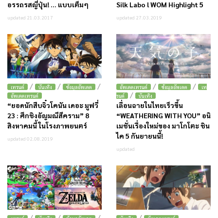
อรรถรสญี่ปุ่น! … แบบเต็มๆ
Silk Labo l WOM Highlight 5
updated 21.03.2017
updated 27.03.2019
/
/
/
/
/
เทรนด์
บันเทิง
ข้อมูลอัพเดต
อัพเดตเทรนด์
ข้อมูลอัพเดต
เท
/
อัพเดตเทรนด์
รนด์
บันเทิง
“ยอดนักสืบจิ๋วโคนัน เดอะ มูฟวี่
เลื่อนฉายในไทยเร็วขึ้น
23 : ศึกชิงอัญมณีสีคราม” 8
“WEATHERING WITH YOU” อนิ
สิงหาคมนี้ ในโรงภาพยนตร์
เมชั่นเรื่องใหม่ของ มาโกโตะ ชิน
ไค 5 กันยายนนี้!
updated 02.08.2019
updated
/
/
/
/