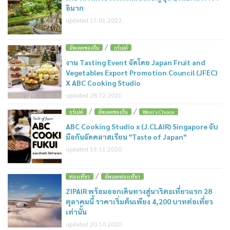
อิมาก
updated 17.01.2022
/
อัพเดตของกิน
กูร์เม่ต์
งาน Tasting Event จัดโดย Japan Fruit and
Vegetables Export Promotion Council (JFEC)
X ABC Cooking Studio
updated 28.12.2021
/
/
กูร์เม่ต์
อัพเดตของกิน
Wom's Choice
ABC Cooking Studio x (J.CLAIR) Singapore จับ
มือกันจัดคลาสเรียน "Taste of Japan"
updated 19.11.2020
/
ท่องเที่ยว
อัพเดตท่องเที่ยว
ZIPAIR พร้อมออกเดินทางสู่นาริตะเที่ยวแรก 28
ตุลาคมนี้ ราคาเริ่มต้นเพียง 4,200 บาทต่อเที่ยว
เท่านั้น
updated 20.10.2020