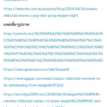
https://www.sbs.com.au/popasia/blog/2018/04/16/subaru-
shibutani-leaves-j-pop-idol-group-kanjani-eight
แหล่งที่มารูปภาพ :
http://zeninfo.net/%E9%96%A2%E3%82%B8%E3%83%A3%
E3%83%8B%E2%88%9E%E6%B8%8B%E8%B0%B7%E3%81
%99%E3%81%B0%E3%82%8B%E3%80%8112%E6%9C%883
1%E6%97%A5%E3%81%A7%E3%82%B8%E3%83%A3%E3%
83%8B%E3%83%BC%E3%82%BA%E9%80%80%E6%89%80/
https://www.generasia.com/wiki/Kanjani8
https://aramajapan.com/news/subaru-shibutani-rumored-to-
be-withdrawing-from-kanjani8/87222/
http://neotokyo2099.com/2018/04/15/kanjani%E2%88%9E-
member-shibutani-subaru-to-leave-kanjani%E2%88%9E-and-