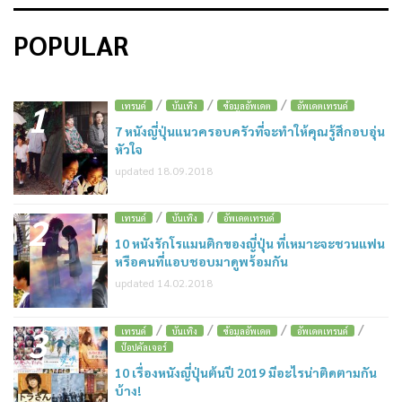
POPULAR
/
/
/
1
เทรนด์
บันเทิง
ข้อมูลอัพเดต
อัพเดตเทรนด์
7 หนังญี่ปุ่นแนวครอบครัวที่จะทำให้คุณรู้สึกอบอุ่น
หัวใจ
updated 18.09.2018
/
/
2
เทรนด์
บันเทิง
อัพเดตเทรนด์
10 หนังรักโรแมนติกของญี่ปุ่น ที่เหมาะจะชวนแฟน
หรือคนที่แอบชอบมาดูพร้อมกัน
updated 14.02.2018
/
/
/
/
3
เทรนด์
บันเทิง
ข้อมูลอัพเดต
อัพเดตเทรนด์
ป๊อปคัลเจอร์
10 เรื่องหนังญี่ปุ่นต้นปี 2019 มีอะไรน่าติดตามกัน
บ้าง!