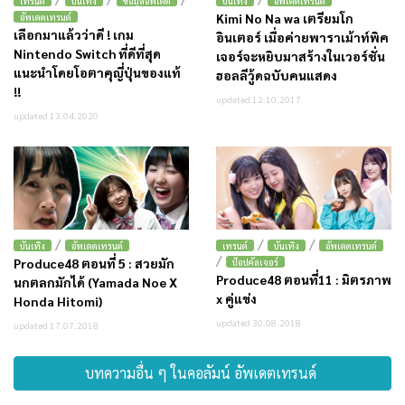
เทรนด์
บันเทิง
ข้อมูลอัพเดต
บันเทิง
อัพเดตเทรนด์
Kimi No Na wa เตรียมโก
อัพเดตเทรนด์
เลือกมาแล้วว่าดี ! เกม
อินเตอร์ เมื่อค่ายพาราเม้าท์พิค
Nintendo Switch ที่ดีที่สุด
เจอร์จะหยิบมาสร้างในเวอร์ชั่น
แนะนำโดยโอตาคุญี่ปุ่นของแท้
ฮอลลีวู้ดฉบับคนแสดง
!!
updated 12.10.2017
updated 13.04.2020
/
/
/
บันเทิง
อัพเดตเทรนด์
เทรนด์
บันเทิง
อัพเดตเทรนด์
/
Produce48 ตอนที่ 5 : สวยมัก
ป๊อปคัลเจอร์
Produce48 ตอนที่11 : มิตรภาพ
นกตลกมักได้ (Yamada Noe X
x คู่แข่ง
Honda Hitomi)
updated 30.08.2018
updated 17.07.2018
บทความอื่น ๆ ในคอลัมน์ อัพเดตเทรนด์