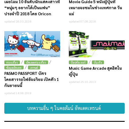
เผยโฉม 10 อันดับนักแสดงสาวที่
Movie Guide 5 หนังญี่ปุ่นที่
“หนุ่มๆ อยากได้เป็นแฟน”
เหมาะจะชมในช่วงเทศกาล วัน
ประจำปี 2018 โดย Oricon
แม่
updated 26.03.2018
updated 07.08.2018
/
/
/
ท่องเที่ยว
อัพเดตท่องเที่ยว
ป๊อปคัลเจอร์
บันเทิง
/
Music Game Arcade สุดฮิตใน
ข้อมูลอัพเดต
เทรนด์
PASMO PASSPORT บัตร
ญี่ปุ่น
โดยสารรถไฟอัจฉริยะ เปิดตัว 1
updated 25.10.2013
กันยายนนี้
updated 14.08.2019
บทความอื่น ๆ ในคอลัมน์ อัพเดตเทรนด์