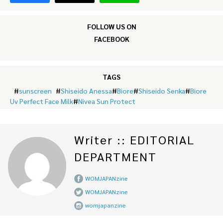
FOLLOW US ON
FACEBOOK
TAGS
#
sunscreen
#
Shiseido Anessa
#
Biore
#
Shiseido Senka
#
Biore
Uv Perfect Face Milk
#
Nivea Sun Protect
Writer :: EDITORIAL
DEPARTMENT
WOMJAPANzine
WOMJAPANzine
womjapanzine