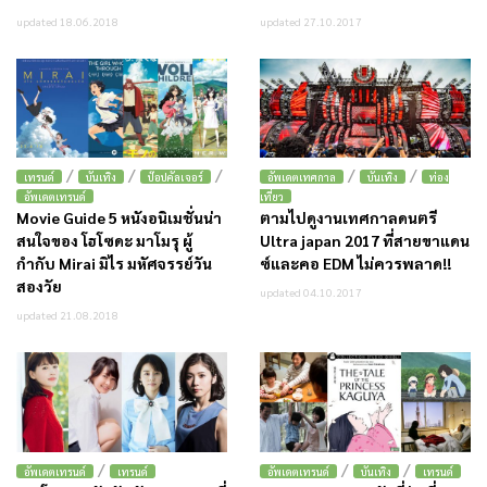
updated 18.06.2018
updated 27.10.2017
/
/
/
/
/
เทรนด์
บันเทิง
ป๊อปคัลเจอร์
อัพเดตเทศกาล
บันเทิง
ท่อง
อัพเดตเทรนด์
เที่ยว
Movie Guide 5 หนังอนิเมชั่นน่า
ตามไปดูงานเทศกาลดนตรี
สนใจของ โฮโซดะ มาโมรุ ผู้
Ultra japan 2017 ที่สายขาแดน
กำกับ Mirai มิไร มหัศจรรย์วัน
ซ์และคอ EDM ไม่ควรพลาด!!
สองวัย
updated 04.10.2017
updated 21.08.2018
/
/
/
อัพเดตเทรนด์
เทรนด์
อัพเดตเทรนด์
บันเทิง
เทรนด์