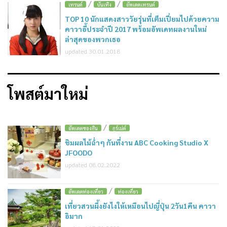
/
/
4
เทรนด์
บันเทิง
อัพเดตเทรนด์
TOP 10 นักแสดงสาววัยรุ่นที่เต็มเปี่ยมไปด้วยความ
คาวาอี้ประจำปี 2017 พร้อมอัพเดทผลงานใหม่
ล่าสุดของพวกเธอ
updated 30.01.2018
โพสต์มาใหม่
/
อัพเดตของกิน
กูร์เม่ต์
ชิมผลไม้ฉ่ำๆ กันที่งาน ABC Cooking Studio X
JFOODO
updated 08.02.2022
/
อัพเดตท่องเที่ยว
ท่องเที่ยว
เที่ยวสวนผึ้งยังไงให้เหมือนไปญี่ปุ่น 2วัน1คืน คาวา
อิมาก