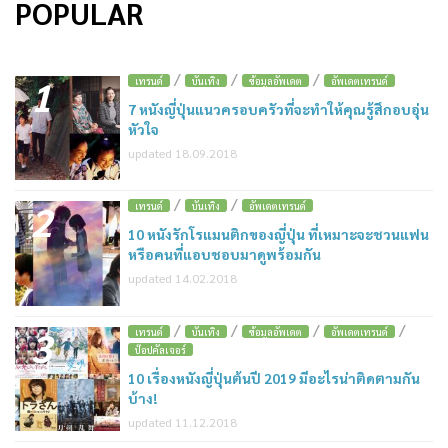
POPULAR
/
/
/
1
เทรนด์
บันเทิง
ข้อมูลอัพเดต
อัพเดตเทรนด์
7 หนังญี่ปุ่นแนวครอบครัวที่จะทำให้คุณรู้สึกอบอุ่น
หัวใจ
updated 18.09.2018
/
/
2
เทรนด์
บันเทิง
อัพเดตเทรนด์
10 หนังรักโรแมนติกของญี่ปุ่น ที่เหมาะจะชวนแฟน
หรือคนที่แอบชอบมาดูพร้อมกัน
updated 14.02.2018
/
/
/
/
3
เทรนด์
บันเทิง
ข้อมูลอัพเดต
อัพเดตเทรนด์
ป๊อปคัลเจอร์
10 เรื่องหนังญี่ปุ่นต้นปี 2019 มีอะไรน่าติดตามกัน
บ้าง!
updated 11.12.2018