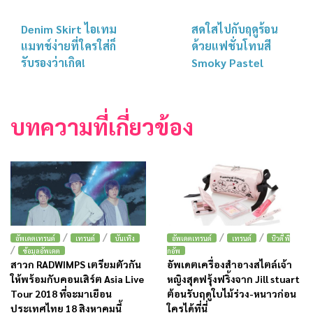
Denim Skirt ไอเทม
สดใสไปกับฤดูร้อน
แมทช์ง่ายที่ใครใส่ก็
ด้วยแฟชั่นโทนสี
รับรองว่าเกิด!
Smoky Pastel
บทความที่เกี่ยวข้อง
/
/
/
/
อัพเดตเทรนด์
เทรนด์
บันเทิง
อัพเดตเทรนด์
เทรนด์
บิวตี้ พิ
/
ข้อมูลอัพเดต
กอัพ
สาวก RADWIMPS เตรียมตัวกัน
อัพเดตเครื่องสำอางสไตล์เจ้า
ให้พร้อมกับคอนเสิร์ต Asia Live
หญิงสุดฟรุ้งฟริ้งจาก Jill stuart
Tour 2018 ที่จะมาเยือน
ต้อนรับฤดูใบไม้ร่วง-หนาวก่อน
ประเทศไทย 18 สิงหาคมนี้
ใครได้ที่นี่