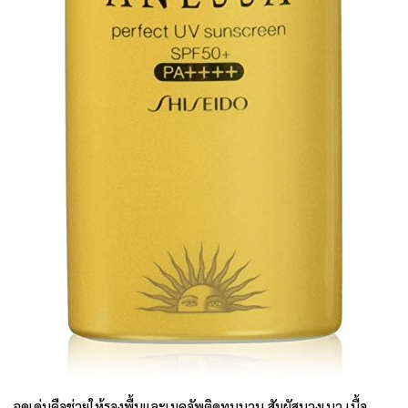
จุดเด่นคือช่วยให้รองพื้นและเมคอัพติดทนนาน สัมผัสบางเบา เนื้อ