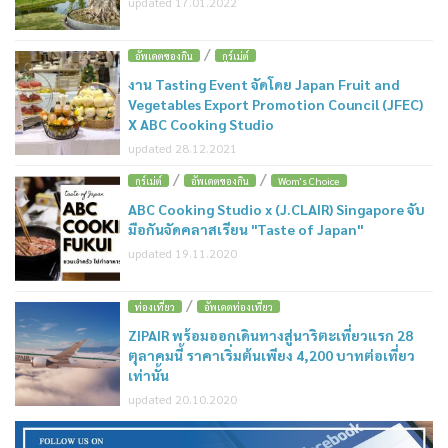
updated 17.01.2022
/
อัพเดตของกิน
กูร์เม่ต์
งาน Tasting Event จัดโดย Japan Fruit and
Vegetables Export Promotion Council (JFEC)
X ABC Cooking Studio
updated 28.12.2021
/
/
กูร์เม่ต์
อัพเดตของกิน
Wom's Choice
ABC Cooking Studio x (J.CLAIR) Singapore จับ
มือกันจัดคลาสเรียน "Taste of Japan"
updated 19.11.2020
/
ท่องเที่ยว
อัพเดตท่องเที่ยว
ZIPAIR พร้อมออกเดินทางสู่นาริตะเที่ยวแรก 28
ตุลาคมนี้ ราคาเริ่มต้นเพียง 4,200 บาทต่อเที่ยว
เท่านั้น
updated 20.10.2020