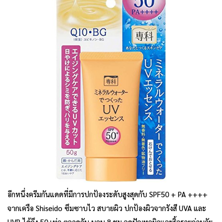
อีกหนึ่งครีมกันแดดที่มีการปกป้องระดับสูงสุดกับ SPF50 + PA ++++
จากเครือ Shiseido ซึมซาบไว สบายผิว ปกป้องผิวจากรังสี UVA และ
UVB ได้ถึง 50 เท่า ตลอดวัน นาน 8 ชม ลดปัญหาผิวและริ้วรอยก่อนวัย