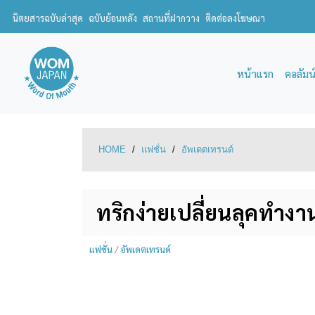
นิตยสารฉบับล่าสุด
ฉบับย้อนหลัง
สถานที่ฝากวาง
ติดต่อลงโฆษณา
หน้าแรก
คอลัมน
HOME
/
แฟชั่น
/
อัพเดตเทรนด์
ทริกง่ายเปลี่ยนลุคทำงา
แฟชั่น
/
อัพเดตเทรนด์