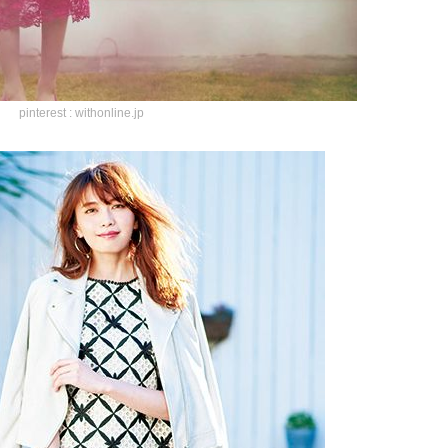
pinterest : withonline.jp