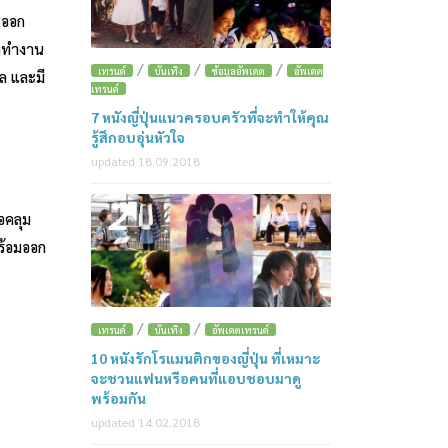
ะออก
ุดทำงาน
/
/
/
เทรนด์
บันเทิง
ข้อมูลอัพเดต
อัพเดต
ล และมี
เทรนด์
7 หนังญี่ปุ่นแนวครอบครัวที่จะทำให้คุณ
รู้สึกอบอุ่นหัวใจ
updated 18.09.2018
2
อคลุม
พร้อมออก
/
/
เทรนด์
บันเทิง
อัพเดตเทรนด์
10 หนังรักโรแมนติกของญี่ปุ่น ที่เหมาะ
จะชวนแฟนหรือคนที่แอบชอบมาดู
พร้อมกัน
updated 14.02.2018