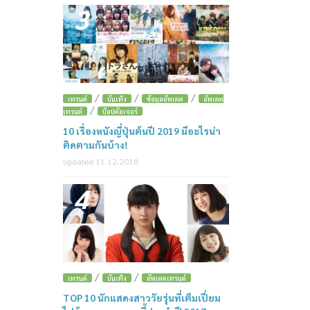
3
/
/
/
เทรนด์
บันเทิง
ข้อมูลอัพเดต
อัพเดต
/
เทรนด์
ป๊อปคัลเจอร์
10 เรื่องหนังญี่ปุ่นต้นปี 2019 มีอะไรน่า
ติดตามกันบ้าง!
updated 11.12.2018
4
/
/
เทรนด์
บันเทิง
อัพเดตเทรนด์
TOP 10 นักแสดงสาววัยรุ่นที่เต็มเปี่ยม