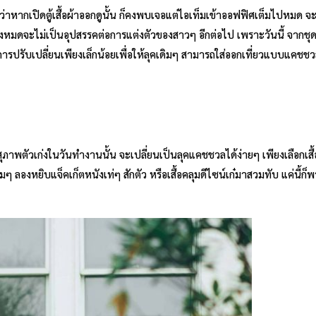
าหากเปิดตู้เสื้อผ้าออกดูนั้น ก็คงพบเจอแต่ไอเท็มเข้าออฟฟิศเต็มไปหมด จ
่ทั้งหมดจะไม่เป็นอุปสรรคต่อการแต่งตัวของสาวๆ อีกต่อไป เพราะวันนี้ จากช
ารปรับเปลี่ยนเพียงเล็กน้อยเพื่อให้ลุคเดิมๆ สามารถใส่ออกเที่ยวแบบแคชชว
สุภาพตัวเก่งในวันทำงานนั้น จะเปลี่ยนเป็นลุคแคชชวลได้ง่ายๆ เพียงเลือกเสื้
มๆ ลองหยิบแจ็คเก็ตหนังเท่ๆ สักตัว หรือเสื้อคลุมดีไซน์เก๋มาสวมทับ แค่นี้ก็