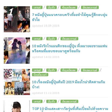
/
/
/
1
เทรนด์
บันเทิง
ข้อมูลอัพเดต
อัพเดตเทรนด์
7 หนังญี่ปุ่นแนวครอบครัวที่จะทำให้คุณรู้สึกอบอุ่น
หัวใจ
updated 18.09.2018
/
/
2
เทรนด์
บันเทิง
อัพเดตเทรนด์
10 หนังรักโรแมนติกของญี่ปุ่น ที่เหมาะจะชวนแฟน
หรือคนที่แอบชอบมาดูพร้อมกัน
updated 14.02.2018
/
/
/
/
3
เทรนด์
บันเทิง
ข้อมูลอัพเดต
อัพเดตเทรนด์
ป๊อปคัลเจอร์
10 เรื่องหนังญี่ปุ่นต้นปี 2019 มีอะไรน่าติดตามกัน
บ้าง!
updated 11.12.2018
/
/
4
เทรนด์
บันเทิง
อัพเดตเทรนด์
TOP 10 นักแสดงสาววัยรุ่นที่เต็มเปี่ยมไปด้วยความ