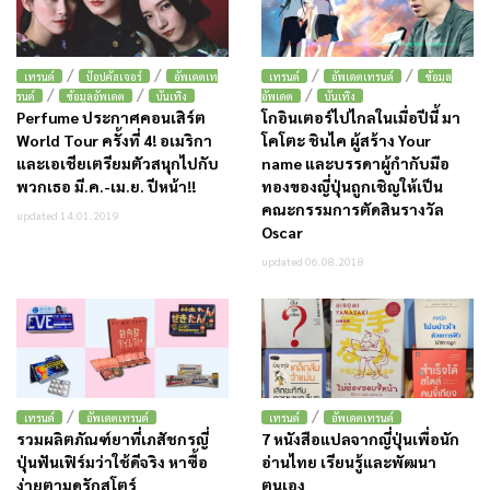
/
/
/
/
เทรนด์
ป๊อปคัลเจอร์
อัพเดตเท
เทรนด์
อัพเดตเทรนด์
ข้อมูล
/
/
/
รนด์
ข้อมูลอัพเดต
บันเทิง
อัพเดต
บันเทิง
Perfume ประกาศคอนเสิร์ต
โกอินเตอร์ไปไกลในเมื่อปีนี้ มา
World Tour ครั้งที่ 4! อเมริกา
โคโตะ ชินไค ผู้สร้าง Your
และเอเชียเตรียมตัวสนุกไปกับ
name และบรรดาผู้กำกับมือ
พวกเธอ มี.ค.-เม.ย. ปีหน้า!!
ทองของญี่ปุ่นถูกเชิญให้เป็น
คณะกรรมการตัดสินรางวัล
updated 14.01.2019
Oscar
updated 06.08.2018
/
/
เทรนด์
อัพเดตเทรนด์
เทรนด์
อัพเดตเทรนด์
รวมผลิตภัณฑ์ยาที่เภสัชกรญี่
7 หนังสือแปลจากญี่ปุ่นเพื่อนัก
ปุ่นฟันเฟิร์มว่าใช้ดีจริง หาซื้อ
อ่านไทย เรียนรู้และพัฒนา
ง่ายตามดรักสโตร์
ตนเอง