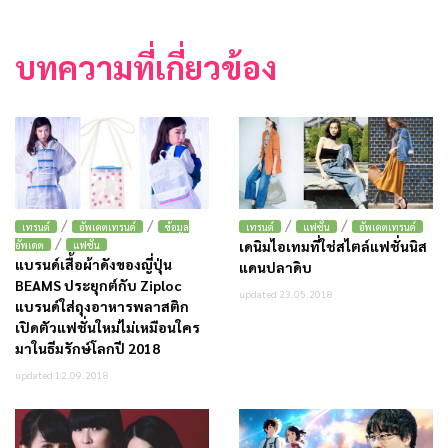
บทความที่เกี่ยวข้อง
/
/
/
/
เทรนด์
อัพเดตเทรนด์
ข้อมูล
เทรนด์
แฟชั่น
อัพเดตเทรนด์
/
เดนิมไอเทมที่ใช่สไตล์แฟชั่นนิส
อัพเดต
แฟชั่น
แบรนด์เสื้อผ้าดังของญี่ปุ่น
แดนปลาดิบ
BEAMS ประยุกต์กับ Ziploc
updated 23.05.2018
แบรนด์ใส่ถุงอาหารพลาสติก
เปิดตัวแฟชั่นใหม่ไม่เหมือนใคร
มาในธีมรักษ์โลกปี 2018
updated 12.09.2018