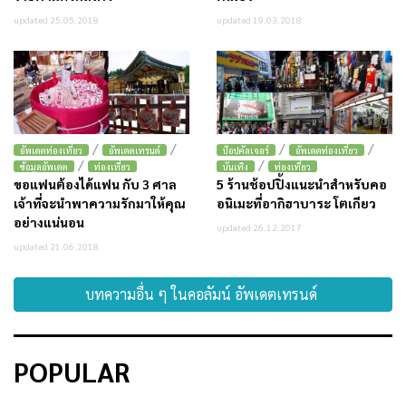
updated 25.05.2018
updated 19.03.2018
/
/
/
/
อัพเดตท่องเที่ยว
อัพเดตเทรนด์
ป๊อปคัลเจอร์
อัพเดตท่องเที่ยว
/
/
ข้อมูลอัพเดต
ท่องเที่ยว
บันเทิง
ท่องเที่ยว
ขอแฟนต้องได้แฟน กับ 3 ศาล
5 ร้านช้อปปิ้งแนะนำสำหรับคอ
เจ้าที่จะนำพาความรักมาให้คุณ
อนิเมะที่อากิฮาบาระ โตเกียว
อย่างแน่นอน
updated 26.12.2017
updated 21.06.2018
บทความอื่น ๆ ในคอลัมน์ อัพเดตเทรนด์
POPULAR