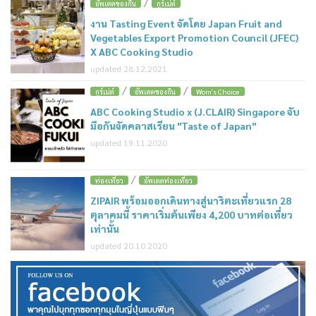
/
อัพเดตของกิน
กูร์เม่ต์
งาน Tasting Event จัดโดย Japan Fruit and
Vegetables Export Promotion Council (JFEC)
X ABC Cooking Studio
updated 28.12.2021
/
/
กูร์เม่ต์
อัพเดตของกิน
Wom's Choice
ABC Cooking Studio x (J.CLAIR) Singapore จับ
มือกันจัดคลาสเรียน "Taste of Japan"
updated 19.11.2020
/
ท่องเที่ยว
อัพเดตท่องเที่ยว
ZIPAIR พร้อมออกเดินทางสู่นาริตะเที่ยวแรก 28
ตุลาคมนี้ ราคาเริ่มต้นเพียง 4,200 บาทต่อเที่ยว
เท่านั้น
updated 20.10.2020