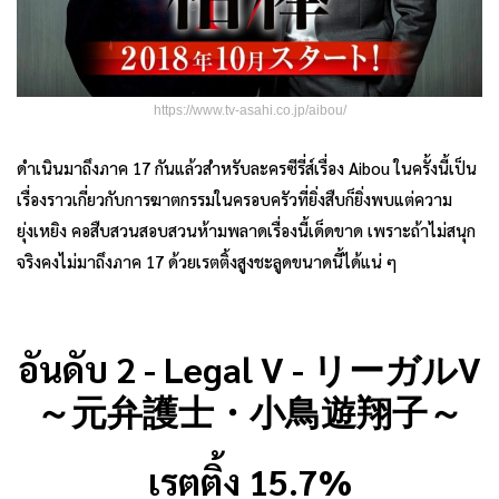
https://www.tv-asahi.co.jp/aibou/
ดำเนินมาถึงภาค 17 กันแล้วสำหรับละครซีรี่ส์เรื่อง Aibou ในครั้งนี้เป็น
เรื่องราวเกี่ยวกับการฆาตกรรมในครอบครัวที่ยิ่งสืบก็ยิ่งพบแต่ความ
ยุ่งเหยิง คอสืบสวนสอบสวนห้ามพลาดเรื่องนี้เด็ดขาด เพราะถ้าไม่สนุก
จริงคงไม่มาถึงภาค 17 ด้วยเรตติ้งสูงชะลูดขนาดนี้ได้แน่ ๆ
อันดับ 2 - Legal V - リーガルV
～元弁護士・小鳥遊翔子～
เรตติ้ง 15.7%