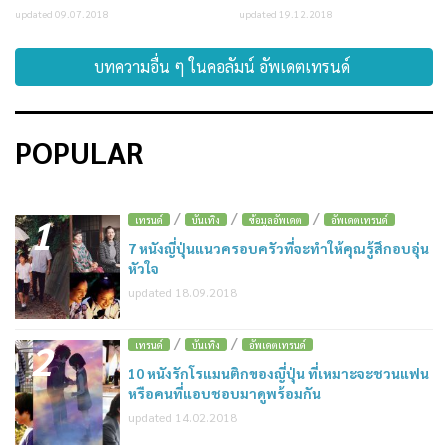
updated 09.07.2018
updated 19.12.2018
บทความอื่น ๆ ในคอลัมน์ อัพเดตเทรนด์
POPULAR
/
/
/
1
เทรนด์
บันเทิง
ข้อมูลอัพเดต
อัพเดตเทรนด์
7 หนังญี่ปุ่นแนวครอบครัวที่จะทำให้คุณรู้สึกอบอุ่น
หัวใจ
updated 18.09.2018
/
/
2
เทรนด์
บันเทิง
อัพเดตเทรนด์
10 หนังรักโรแมนติกของญี่ปุ่น ที่เหมาะจะชวนแฟน
หรือคนที่แอบชอบมาดูพร้อมกัน
updated 14.02.2018