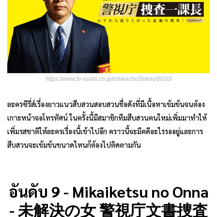
https://www.tv-asahi.co.jp/ichikacho3/story/0010/
ละครซีรี่ส์เรื่องยาวแนวสืบสวนสอบสวนชื่อดังที่มีเนื้อหาเข้มข้นจนต้อง
เกาะหน้าจอโทรทัศน์ ในครั้งนี้มีสมาชิกทีมสืบสวนคนใหม่เพิ่มมาทำให้
เพิ่มรสชาติให้ละครเรื่องนี้เข้าไปอีก คราวนี้จะมีคดีอะไรรออยู่และการ
สืบสวนจะเข้มข้นขนาดไหนก็ต้องไปติดตามกัน
อันดับ 9 - Mikaiketsu no Onna
- 未解決の女 警視庁文書捜査