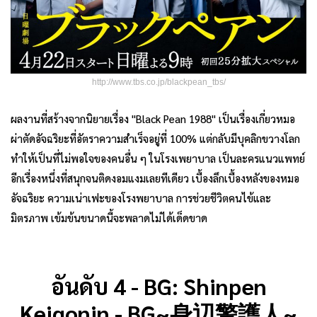
http://www.tbs.co.jp/blackpean_tbs/
ผลงานที่สร้างจากนิยายเรื่อง "Black Pean 1988" เป็นเรื่องเกี่ยวหมอ
ผ่าตัดอัจฉริยะที่อัตราความสำเร็จอยู่ที่ 100% แต่กลับมีบุคลิกขวางโลก
ทำให้เป็นที่ไม่พอใจของคนอื่น ๆ ในโรงเพยาบาล เป็นละครแนวแพทย์
อีกเรื่องหนึ่งที่สนุกจนติดงอมแงมเลยทีเดียว เบื้องลึกเบื้องหลังของหมอ
อัจฉริยะ ความเน่าเฟะของโรงพยาบาล การช่วยชีวิตคนไข้และ
มิตรภาพ เข้มข้นขนาดนี้จะพลาดไม่ได้เด็ดขาด
อันดับ 4 - BG: Shinpen
Keigonin - BG~身辺警護人~