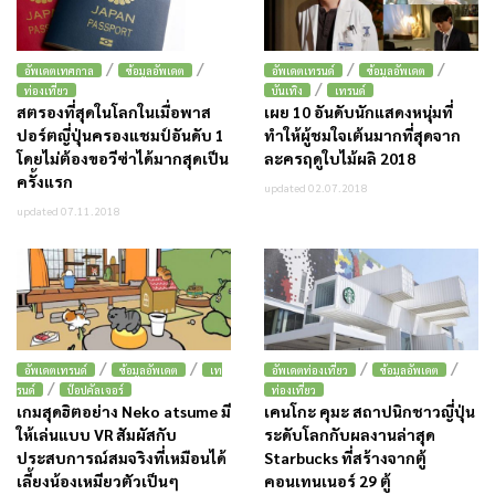
/
/
/
/
อัพเดตเทศกาล
ข้อมูลอัพเดต
อัพเดตเทรนด์
ข้อมูลอัพเดต
/
ท่องเที่ยว
บันเทิง
เทรนด์
สตรองที่สุดในโลกในเมื่อพาส
เผย 10 อันดับนักแสดงหนุ่มที่
ปอร์ตญี่ปุ่นครองแชมป์อันดับ 1
ทำให้ผู้ชมใจเต้นมากที่สุดจาก
โดยไม่ต้องขอวีซ่าได้มากสุดเป็น
ละครฤดูใบไม้ผลิ 2018
ครั้งแรก
updated 02.07.2018
updated 07.11.2018
/
/
/
/
อัพเดตเทรนด์
ข้อมูลอัพเดต
เท
อัพเดตท่องเที่ยว
ข้อมูลอัพเดต
/
รนด์
ป๊อปคัลเจอร์
ท่องเที่ยว
เกมสุดฮิตอย่าง Neko atsume มี
เคนโกะ คุมะ สถาปนิกชาวญี่ปุ่น
ให้เล่นแบบ VR สัมผัสกับ
ระดับโลกกับผลงานล่าสุด
ประสบการณ์สมจริงที่เหมือนได้
Starbucks ที่สร้างจากตู้
เลี้ยงน้องเหมียวตัวเป็นๆ
คอนเทนเนอร์ 29 ตู้