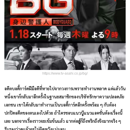
https://www.tv-asahi.co.jp/bg/
อดีตบอดี้การ์ดฝีมือดีที่หายไปจากวงการเพราะทำงานพลาด แต่แล้ววัน
หนึ่งเขาก็กลับมาอีกครั้งในฐานะสมาชิกของบริษัทรักษาความปลอดภัย
เอกชน เขาได้กลับมาทำงานเป็นบอดี้การ์ดอีกครั้งพร้อม ๆ กับต้อง
ปกปิดอดีตของตนเองไปด้วย ถ้าใครชอบแนวบู๊แนวแอคชั่นต้องเรื่องนี้
เลย นอกจากเรื่องราวจะเข้มข้นแล้ว ฉากต่อสู้ก็ถึงพริกถึงขิงมากจริง ๆ
รับรองว่าดูแล้วจะไม่ผิดหวังแน่นอน