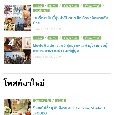
/
/
/
/
3
เทรนด์
บันเทิง
ข้อมูลอัพเดต
อัพเดตเทรนด์
ป๊อปคัลเจอร์
10 เรื่องหนังญี่ปุ่นต้นปี 2019 มีอะไรน่าติดตามกัน
บ้าง!
updated 11.12.2018
/
/
/
4
เทรนด์
บันเทิง
ข้อมูลอัพเดต
อัพเดตเทรนด์
Movie Guide : รวม 5 สุดยอดหนังซามูไร นักรบผู้
น่าเกรงขามของประเทศญี่ปุ่น
updated 05.06.2019
โพสต์มาใหม่
/
อัพเดตของกิน
กูร์เม่ต์
ชิมผลไม้ฉ่ำๆ กันที่งาน ABC Cooking Studio X
JFOODO