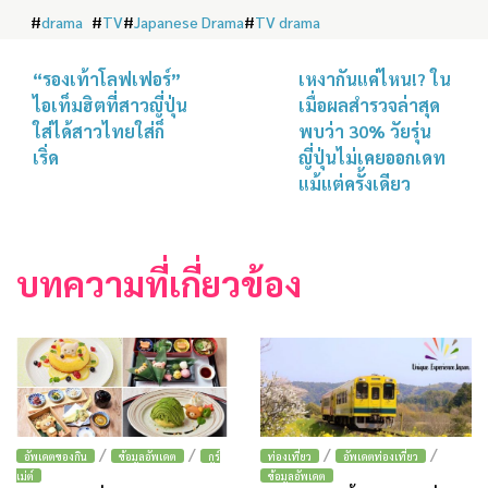
#
drama
#
TV
#
Japanese Drama
#
TV drama
“รองเท้าโลฟเฟอร์”
เหงากันแค่ไหน!? ใน
ไอเท็มฮิตที่สาวญี่ปุ่น
เมื่อผลสำรวจล่าสุด
ใส่ได้สาวไทยใส่ก็
พบว่า 30% วัยรุ่น
เริ่ด
ญี่ปุ่นไม่เคยออกเดท
แม้แต่ครั้งเดียว
บทความที่เกี่ยวข้อง
/
/
/
/
อัพเดตของกิน
ข้อมูลอัพเดต
กูร์
ท่องเที่ยว
อัพเดตท่องเที่ยว
เม่ต์
ข้อมูลอัพเดต