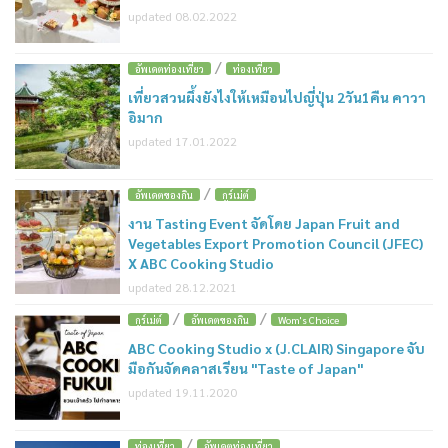
updated 08.02.2022
/
อัพเดตท่องเที่ยว
ท่องเที่ยว
เที่ยวสวนผึ้งยังไงให้เหมือนไปญี่ปุ่น 2วัน1คืน คาวา
อิมาก
updated 17.01.2022
/
อัพเดตของกิน
กูร์เม่ต์
งาน Tasting Event จัดโดย Japan Fruit and
Vegetables Export Promotion Council (JFEC)
X ABC Cooking Studio
updated 28.12.2021
/
/
กูร์เม่ต์
อัพเดตของกิน
Wom's Choice
ABC Cooking Studio x (J.CLAIR) Singapore จับ
มือกันจัดคลาสเรียน "Taste of Japan"
updated 19.11.2020
/
ท่องเที่ยว
อัพเดตท่องเที่ยว