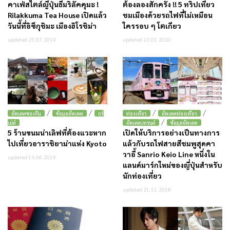
คาเฟ่สไตล์ญี่ปุ่นธีมริลัคคุมะ !
ต้องลองสักครั้ง !! 5 ทริปเที่ยว
Rilakkuma Tea House เปิดแล้ว
ชมเมืองด้วยรถไฟที่ไม่เหมือน
วันนี้ที่อิซึกุชิมะ เมืองฮิโรชิม่า
ใครรอบ ๆ โตเกียว
updated 25.07.2019
updated 23.01.2020
/
/
/
/
อัพเดตของกิน
ข้อมูลอัพเดต
กูร์
ท่องเที่ยว
อัพเดตท่องเที่ยว
/
เม่ต์
อัพเดตเทรนด์
ข้อมูลอัพเดต
5 ร้านขนมน่าเลิฟที่ต้องแวะหาก
เปิดให้บริการอย่างเป็นทางการ
ไปเที่ยวอาราชิยาม่าแห่ง Kyoto
แล้วกับรถไฟสายสีชมพูสุดคา
วาอี้ Sanrio Keio Line หนึ่งใน
updated 13.06.2019
แลนด์มาร์กใหม่ของญี่ปุ่นสำหรับ
นักท่องเที่ยว
updated 21.11.2018