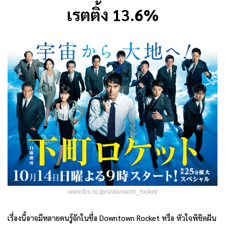
เรตติ้ง 13.6%
www.tbs.co.jp/shitamachi_rocket/
เรื่องนี้อาจมีหลายคนรู้จักในชื่อ Downtown Rocket หรือ หัวใจพิชิตฝัน