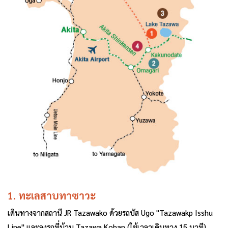
1. ทะเลสาบทาซาวะ
เดินทางจากสถานี JR Tazawako ด้วยรถบัส Ugo "Tazawakp Isshu
Line" และลงรถที่บ้าน Tazawa Kohan (ใช้เวลาเดินทาง 15 นาที)