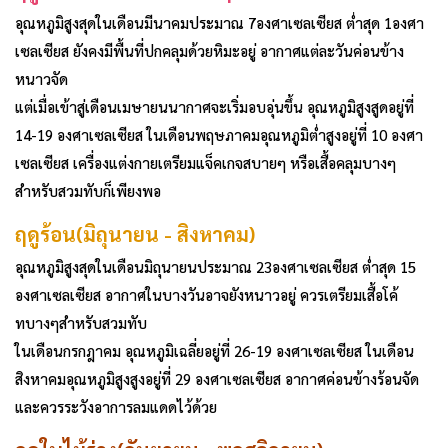
อุณหภูมิสูงสุดในเดือนมีนาคมประมาณ 7องศาเซลเซียส ต่ำสุด 1องศา
เซลเซียส ยังคงมีพื้นที่ปกคลุมด้วยหิมะอยู่ อากาศแต่ละวันค่อนข้าง
หนาวจัด
แต่เมื่อเข้าสู่เดือนเมษายนนากาศจะเริ่มอบอุ่นขึ้น อุณหภูมิสูงสูดอยู่ที่
14-19 องศาเซลเซียส ในเดือนพฤษภาคมอุณหภูมิต่ำสูงอยู่ที่ 10 องศา
เซลเซียส เครื่องแต่งกายเตรียมแจ็คเกจสบายๆ หรือเสื้อคลุมบางๆ
สำหรับสวมทับก็เพียงพอ
ฤดูร้อน(มิถุนายน - สิงหาคม)
อุณหภูมิสูงสุดในเดือนมิถุนายนประมาณ 23องศาเซลเซียส ต่ำสุด 15
องศาเซลเซียส อากาศในบางวันอาจยังหนาวอยู่ ควรเตรียมเสื้อโค้
ทบางๆสำหรับสวมทับ
ในเดือนกรกฎาคม อุณหภูมิเฉลี่ยอยู่ที่ 26-19 องศาเซลเซียส ในเดือน
สิงหาคมอุณหภูมิสูงสูงอยู่ที่ 29 องศาเซลเซียส อากาศค่อนข้างร้อนจัด
และควรระวังอาการลมแดดไว้ด้วย