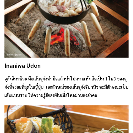
Inaniwa Udon
อุด้งอินานิวะ คือเส้นอุด้งทำมือแล้วนำไปตากแห้ง ถือเป็น 1 ใน3 ของอุ
ด้งที่อร่อยที่สุดในญี่ปุ่น เอกลักษณ์ของเส้นอุด้งอินานิว จะมีลักษณะเป็น
เส้นแบนราบ ให้ความรู้สึกสดชื่นเมื่อไหลผ่านลงลำคอ