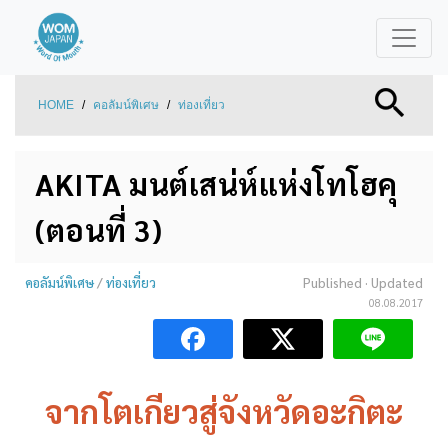
HOME
/
คอลัมน์พิเศษ
/
ท่องเที่ยว
AKITA มนต์เสน่ห์แห่งโทโฮคุ
(ตอนที่ 3)
คอลัมน์พิเศษ
/
ท่องเที่ยว
Published
· Updated
08.08.2017
จากโตเกียวสู่จังหวัดอะกิตะ