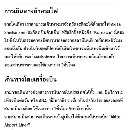
การเดินทางด้วยรถไฟ
จากโตเกียว เราสามารถเดินทางมาจังหวัดอะกิตะได้ด้วยรถไฟ Akita
Shinkansen (อะกิตะ ชินคันเซ็น) หรืออีกชื่อหนึ่งคือ "Komachi" (โคมะ
จิ) ซึ่งในวันธรรมดาจะมีขบวนรถออกจากสถานีโตเกียวเกือบจะชั่วโมง
ละหนึ่งคัน ส่วนในวันสุดสัปดาห์ยังมีรถไฟขบวนพิเศษเพิ่มเข้ามาไว้
คอยให้บริการอย่างแสนสะดวก โดยการเดินทางจากโตเกียวมายัง
ทะเลสาบทาซาวะจะใช้เวลาราว 3ชั่วโมง
เดินทางโดยเครื่องบิน
สามารถเดินทางด้วยสารการบินภายในประเทศได้ทั้ง JAL มีบริการ 4
เที่ยวบินต่อวัน หรือ ANA ที่มีมากถึง 9 เที่ยวบินต่อวัน โดยจะลงจอดที่
สนามบินอะกิตะ ใช้เวลาราว 1ชั่วโมง 5นาทีเท่านั้น
จากสนามบินสามารถเดินทางเข้าสู่เมืองได้ด้วยรถบัสนามบิน "Akita
Airport Liner"