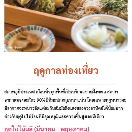
ฤดูกาลท่องเที่ยว
สภาพภูมิประเทศ เกือบทั่วทุกพื้นที่เป็นบริเวณชายฝั่งทะเล สภาพ
อากาศของอะกิตะ 90%มีหิมะปกคลุมหนาแน่น โดยเฉพาะฤดูหนาวจะ
มีอากาศจะหนาวจัดแต่ละวันสัมผัสถึงแสงของดวงอาทิตย์ได้น้อยมาก
ต่างกับฤดูใบไม้ร้อนที่มีอุณหภูมิและความชื้นสูงเลยทีเดียว
ฤดูใบไม้ผลิ (มีนาคม - พฤษภาคม)