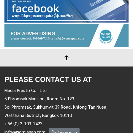
PLEASE CONTACT US AT
Media Presto Co., Ltd.
5 Phromsak Mansion, Room No. 123,
Soi Phromsak, Sukhumvit 39 Road, Khlong Tan Nuea,
Watthana District, Bangkok 10110
+66 (0) 2-103-1423
info@womjapan.com
ติดต่อสอบถาม