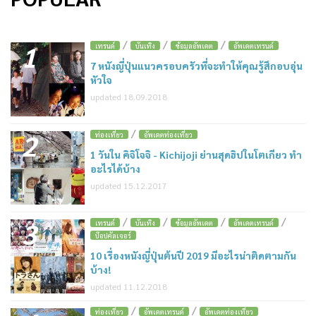
/
/
/
1
เทรนด์
บันเทิง
ข้อมูลอัพเดต
อัพเดตเทรนด์
7 หนังญี่ปุ่นแนวครอบครัวที่จะทำให้คุณรู้สึกอบอุ่น
หัวใจ
updated 18.09.2018
/
2
ท่องเที่ยว
อัพเดตท่องเที่ยว
1 วันใน คิจิโจจิ - Kichijoji ย่านสุดฮิปในโตเกียว ทำ
อะไรได้บ้าง
updated 15.12.2017
/
/
/
/
3
เทรนด์
บันเทิง
ข้อมูลอัพเดต
อัพเดตเทรนด์
ป๊อปคัลเจอร์
10 เรื่องหนังญี่ปุ่นต้นปี 2019 มีอะไรน่าติดตามกัน
บ้าง!
updated 11.12.2018
/
/
ท่องเที่ยว
อัพเดตเทรนด์
อัพเดตท่องเที่ยว