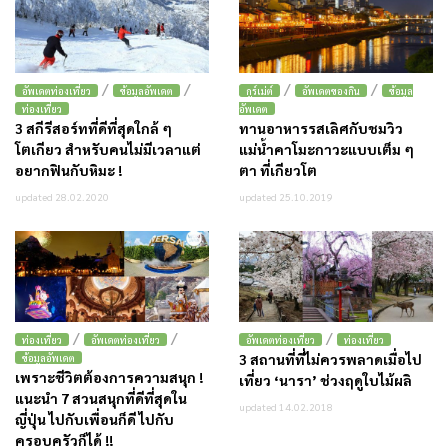
/
/
/
/
อัพเดตท่องเที่ยว
ข้อมูลอัพเดต
กูร์เม่ต์
อัพเดตของกิน
ข้อมูล
ท่องเที่ยว
อัพเดต
3 สกีรีสอร์ทที่ดีที่สุดใกล้ ๆ
ทานอาหารรสเลิศกับชมวิว
โตเกียว สำหรับคนไม่มีเวลาแต่
แม่น้ำคาโมะกาวะแบบเต็ม ๆ
อยากฟินกับหิมะ !
ตา ที่เกียวโต
updated 28.02.2020
updated 25.10.2019
/
/
/
ท่องเที่ยว
อัพเดตท่องเที่ยว
อัพเดตท่องเที่ยว
ท่องเที่ยว
3 สถานที่ที่ไม่ควรพลาดเมื่อไป
ข้อมูลอัพเดต
เพราะชีวิตต้องการความสนุก !
เที่ยว ‘นารา’ ช่วงฤดูใบไม้ผลิ
แนะนำ 7 สวนสนุกที่ดีที่สุดใน
updated 14.02.2018
ญี่ปุ่น ไปกับเพื่อนก็ดี ไปกับ
ครอบครัวก็ได้ !!