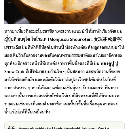
หากมาเที่ยวที่อะมะโนะฮาชิดาเตะเราขอแนะนำให้มาพักเรียวกังแบบ
ญี่ปุ่นที่
มนจุโซ โชโระเท (Monjusou Shourotei : 文珠荘 松露亭)
เพราะถือเป็นที่พักที่ดีที่สุดในย่านนี้ ห้องพักแต่ละห้องถูกออกแบบมาให้
มองเห็นวิวอันสวยงามของสันดอนทรายธรรมชาติอะมาโนะฮาชิดาเตะ
ทุกห้อง อีกอย่างหนึ่งที่พิเศษคืออาหารขึ้นชื่อของที่นี่เป็น
ฟองดูปู
ปู
Snow Crab ที่เสิร์ฟมาแบบก้ามโต ๆ นั้นสดมาก และพนักงานก็จะยก
มาให้พร้อมกับผัก และหม้อต้มให้เราต้มปูเองในซุปเข้มข้น ในวันที่
อากาศหนาว ๆ หากได้ลงมาแช่ออนเซ็นอุ่น ๆ รับรองเลยว่าฟินมาก
นอกจากนั้นการแช่ออนเซ็นยังช่วยให้เรามีผิวพรรณที่ดีได้ด้วยนะ เพ
ราะออนเซ็นของที่อะมะโนะฮาชิดาเตะนั้นก็ขึ้นชื่อเรื่องคุณภาพของ
น้ำแร่ไม่แพ้ที่อื่นเหมือนกัน
พิกัด : Amanohashidate Monjudomisaki, Miyazu, Kyoto