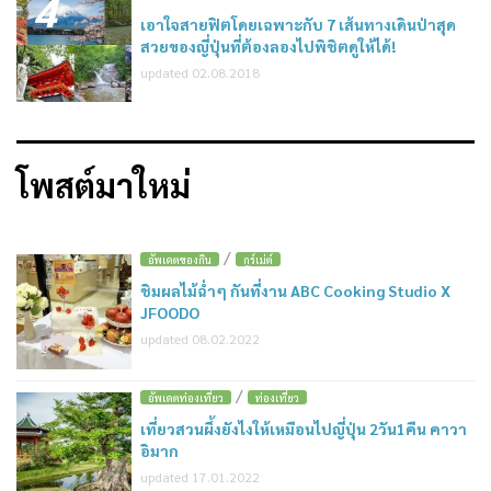
4
เอาใจสายฟิตโดยเฉพาะกับ 7 เส้นทางเดินป่าสุด
สวยของญี่ปุ่นที่ต้องลองไปพิชิตดูให้ได้!
updated 02.08.2018
โพสต์มาใหม่
/
อัพเดตของกิน
กูร์เม่ต์
ชิมผลไม้ฉ่ำๆ กันที่งาน ABC Cooking Studio X
JFOODO
updated 08.02.2022
/
อัพเดตท่องเที่ยว
ท่องเที่ยว
เที่ยวสวนผึ้งยังไงให้เหมือนไปญี่ปุ่น 2วัน1คืน คาวา
อิมาก
updated 17.01.2022