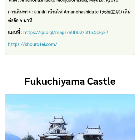
การเดินทาง : จากสถานีรถไฟ Amanohashidate (天橋立駅) เดิน
ต่ออีก 5 นาที
แผนที่ :
https://goo.gl/maps/eUDU2zi81n4icEyE7
https://shourotei.com/
Fukuchiyama Castle