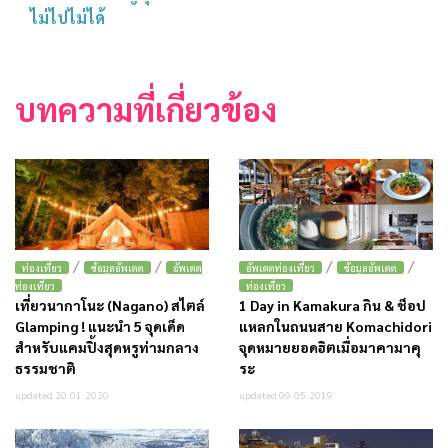
ไม่ไปไม่ได้
บทความที่เกี่ยวข้อง
/
/
/
/
ท่องเที่ยว
ข้อมูลอัพเดต
อัพเดต
อัพเดตท่องเที่ยว
ข้อมูลอัพเดต
ท่องเที่ยว
ท่องเที่ยว
เที่ยวนากาโนะ (Nagano) สไตล์
1 Day in Kamakura กิน & ช็อป
Glamping ! แนะนำ 5 จุดเด็ด
แหลกในถนนสาย Komachidori
สำหรับแคมปิ้งสุดหรูท่ามกลาง
จุดหมายยอดฮิตเมื่อมาคามาคุ
ธรรมชาติ
ระ
updated 20.01.2020
updated 09.05.2019