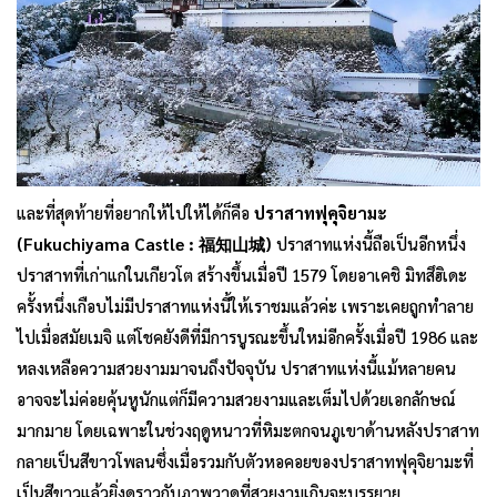
และที่สุดท้ายที่อยากให้ไปให้ได้ก็คือ
ปราสาทฟุคุจิยามะ
(Fukuchiyama Castle : 福知山城)
ปราสาทแห่งนี้ถือเป็นอีกหนึ่ง
ปราสาทที่เก่าแก่ในเกียวโต สร้างขึ้นเมื่อปี 1579 โดยอาเคชิ มิทสึฮิเดะ
ครั้งหนึ่งเกือบไม่มีปราสาทแห่งนี้ให้เราชมแล้วค่ะ เพราะเคยถูกทำลาย
ไปเมื่อสมัยเมจิ แต่โชคยังดีที่มีการบูรณะขึ้นใหม่อีกครั้งเมื่อปี 1986 และ
หลงเหลือความสวยงามมาจนถึงปัจจุบัน ปราสาทแห่งนี้แม้หลายคน
อาจจะไม่ค่อยคุ้นหูนักแต่ก็มีความสวยงามและเต็มไปด้วยเอกลักษณ์
มากมาย โดยเฉพาะในช่วงฤดูหนาวที่หิมะตกจนภูเขาด้านหลังปราสาท
กลายเป็นสีขาวโพลนซึ่งเมื่อรวมกับตัวหอคอยของปราสาทฟุคุจิยามะที่
เป็นสีขาวแล้วยิ่งดูราวกับภาพวาดที่สวยงามเกินจะบรรยาย