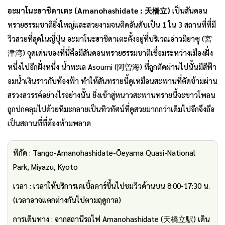
อะมาโนะฮาชิดาเตะ (Amanohashidate : 天橋立)
เป็นสันดอน
ทรายธรรมชาติยิ่งใหญ่และสวยงามจนติดอันดับเป็น 1 ใน 3 สถานที่ที่มี
วิวสวยที่สุดในญี่ปุ่น อะมาโนะฮาชิดาเตะตั้งอยู่ที่บริเวณอ่าวมิยาซุ (宮
津湾) จุดเด่นของที่นี่คือมีสันดอนทรายธรรมชาติเชื่อมระหว่างเมืองฝั่ง
หนึ่งไปอีกฝั่งหนึ่ง น้ำทะเล Asoumi (阿曽海) ที่ถูกตัดผ่านไปนั้นมีสีฟ้า
อมน้ำเงินราวกับท้องฟ้า ทำให้สันทรายนี้ดูเหมือนสะพานที่ตัดข้ามผ่าน
สรวงสวรรค์อย่างไรอย่างนั้น ยิ่งเข้าสู่หนาวสะพานทรายนี้จะขาวโพลน
ถูกปกคลุมไปด้วยหิมะกลายเป็นทิวทัศน์ที่ดูสวยมากกว่าเดิมไปอีกจึงถือ
เป็นสถานที่ที่ต้องห้ามพลาด
พิกัด : Tango-Amanohashidate-Ōeyama Quasi-National
Park, Miyazu, Kyoto
เวลา : เวลาให้บริการเคเบิ้ลคาร์ขึ้นไปชมวิวด้านบน 8:00-17:30 น.
(เวลาอาจแตกต่างกันไปตามฤดูกาล)
การเดินทาง : จากสถานีรถไฟ Amanohashidate (天橋立駅) เดิน