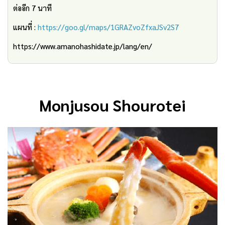
ต่ออีก 7 นาที
แผนที่ :
https://goo.gl/maps/1GRAZvoZfxaJSv2S7
https://www.amanohashidate.jp/lang/en/
Monjusou Shourotei