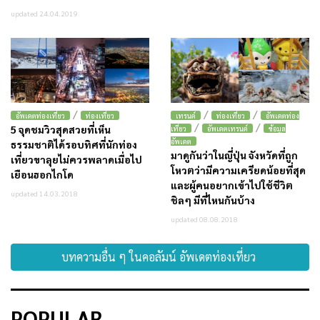
updated 24.04.2019
/
/
/
อัพเดตท่องเที่ยว
ท่องเที่ยว
เทรนด์
ท่องเที่ยว
อัพเดตท่อง
/
/
5 จุดชมวิวสุดสวยที่เห็น
เที่ยว
อัพเดตเทรนด์
ข้อมูล
อัพเดต
ธรรมชาติได้รอบทิศที่นักท่อง
มาดูกันว่าในญี่ปุ่น จังหวัดที่ถูก
เที่ยวขาลุยไม่ควรพลาดเมื่อไป
โหวตว่ามีความเครียดน้อยที่สุด
เยือนฮอกไกโด
และผู้คนอยากเข้าไปใช้ชีวิต
updated 14.03.2018
ชิลๆ มีที่ไหนกันบ้าง
updated 08.08.2018
บทความอื่น ๆ ในคอลัมน์ อัพเดตท่องเที่ยว
POPULAR