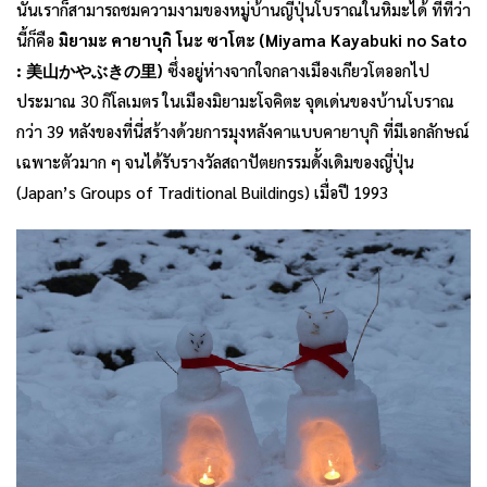
นั้นเราก็สามารถชมความงามของหมู่บ้านญี่ปุ่นโบราณในหิมะได้ ที่ที่ว่า
นี้ก็คือ
มิยามะ คายาบุกิ โนะ ซาโตะ (Miyama Kayabuki no Sato
: 美山かやぶきの里)
ซึ่งอยู่ห่างจากใจกลางเมืองเกียวโตออกไป
ประมาณ 30 กิโลเมตร ในเมืองมิยามะโจคิตะ จุดเด่นของบ้านโบราณ
กว่า 39 หลังของที่นี่สร้างด้วยการมุงหลังคาแบบคายาบุกิ ที่มีเอกลักษณ์
เฉพาะตัวมาก ๆ จนได้รับรางวัลสถาปัตยกรรมดั้งเดิมของญี่ปุ่น
(Japan’s Groups of Traditional Buildings) เมื่อปี 1993