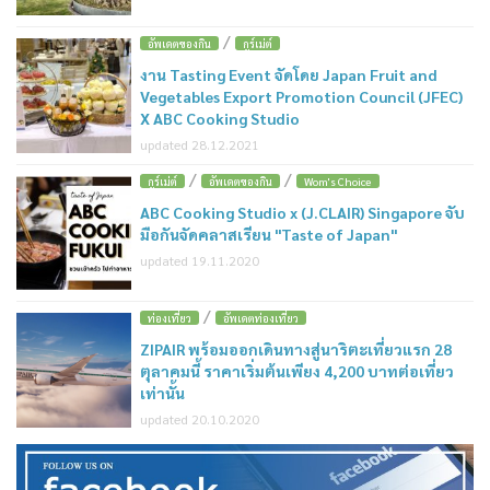
/
อัพเดตของกิน
กูร์เม่ต์
งาน Tasting Event จัดโดย Japan Fruit and
Vegetables Export Promotion Council (JFEC)
X ABC Cooking Studio
updated 28.12.2021
/
/
กูร์เม่ต์
อัพเดตของกิน
Wom's Choice
ABC Cooking Studio x (J.CLAIR) Singapore จับ
มือกันจัดคลาสเรียน "Taste of Japan"
updated 19.11.2020
/
ท่องเที่ยว
อัพเดตท่องเที่ยว
ZIPAIR พร้อมออกเดินทางสู่นาริตะเที่ยวแรก 28
ตุลาคมนี้ ราคาเริ่มต้นเพียง 4,200 บาทต่อเที่ยว
เท่านั้น
updated 20.10.2020