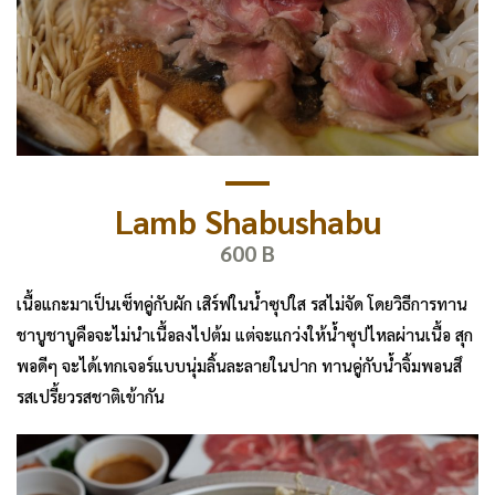
Lamb Shabushabu
600 B
เนื้อแกะมาเป็นเซ็ทคู่กับผัก เสิร์ฟในน้ำซุปใส รสไม่จัด โดยวิธีการทาน
ชาบูชาบูคือจะไม่นำเนื้อลงไปต้ม แต่จะแกว่งให้น้ำซุปไหลผ่านเนื้อ สุก
พอดีๆ จะได้เทกเจอร์แบบนุ่มลิ้นละลายในปาก ทานคู่กับน้ำจิ้มพอนสึ
รสเปรี้ยวรสชาติเข้ากัน