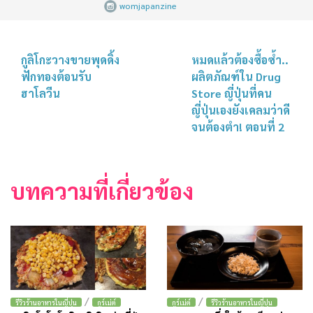
womjapanzine
กูลิโกะวางขายพุดดิ้ง
หมดแล้วต้องซื้อซ้ำ..
ฟักทองต้อนรับ
ผลิตภัณฑ์ใน Drug
ฮาโลวีน
Store ญี่ปุ่นที่คน
ญี่ปุ่นเองยังเคลมว่าดี
จนต้องตำ! ตอนที่ 2
บทความที่เกี่ยวข้อง
/
/
รีวิวร้านอาหารในญี่ปุ่น
กูร์เม่ต์
กูร์เม่ต์
รีวิวร้านอาหารในญี่ปุ่น