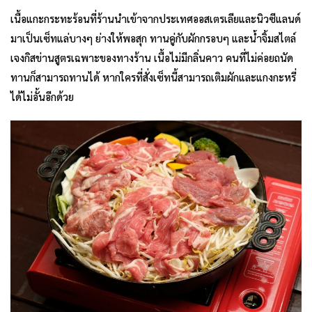
เนื้อแกะกระทะร้อนที่ร้านนำเข้าจากประเทศออสเตรเลียและนิวซีแลนด์
มาเป็นเซ็ทแล่บางๆ ย่างให้พอสุก ทานคู่กับผักกรอบๆ และน้ำจิ้มสไตล์
เจงกิสข่านสูตรเฉพาะของทางร้าน เนื้อไม่มีกลิ่นคาว คนที่ไม่ค่อยถนัด
ทานก็สามารถทานได้ หากใครที่สั่งเซ็ทนี้สามารถเติมผักและแกงกะหรี่
ได้ไม่อั้นอีกด้วย