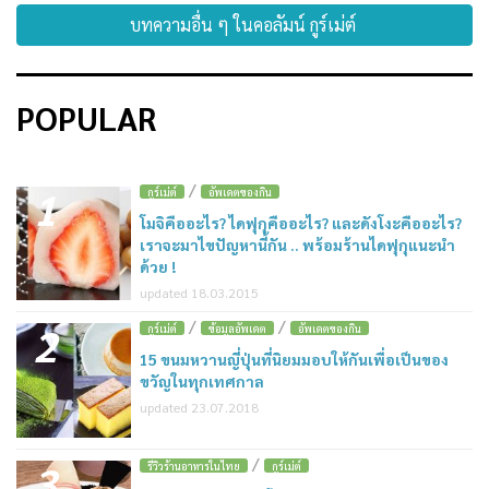
บทความอื่น ๆ ในคอลัมน์ กูร์เม่ต์
POPULAR
/
1
กูร์เม่ต์
อัพเดตของกิน
โมจิคืออะไร? ไดฟุกุคืออะไร? และดังโงะคืออะไร?
เราจะมาไขปัญหานี้กัน .. พร้อมร้านไดฟุกุแนะนำ
ด้วย !
updated 18.03.2015
/
/
2
กูร์เม่ต์
ข้อมูลอัพเดต
อัพเดตของกิน
15 ขนมหวานญี่ปุ่นที่นิยมมอบให้กันเพื่อเป็นของ
ขวัญในทุกเทศกาล
updated 23.07.2018
/
3
รีวิวร้านอาหารในไทย
กูร์เม่ต์