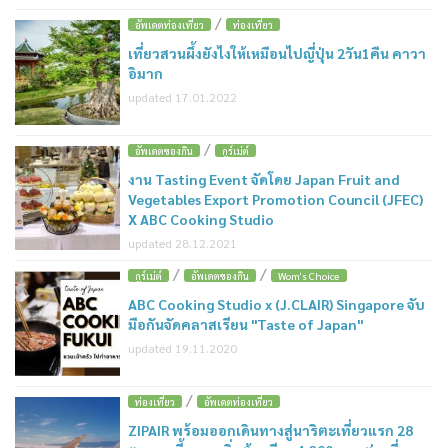
/
อัพเดตท่องเที่ยว
ท่องเที่ยว
เที่ยวสวนผึ้งยังไงให้เหมือนไปญี่ปุ่น 2วัน1คืน คาวา
อิมาก
updated 17.01.2022
/
อัพเดตของกิน
กูร์เม่ต์
งาน Tasting Event จัดโดย Japan Fruit and
Vegetables Export Promotion Council (JFEC)
X ABC Cooking Studio
updated 28.12.2021
/
/
กูร์เม่ต์
อัพเดตของกิน
Wom's Choice
ABC Cooking Studio x (J.CLAIR) Singapore จับ
มือกันจัดคลาสเรียน "Taste of Japan"
updated 19.11.2020
/
ท่องเที่ยว
อัพเดตท่องเที่ยว
ZIPAIR พร้อมออกเดินทางสู่นาริตะเที่ยวแรก 28