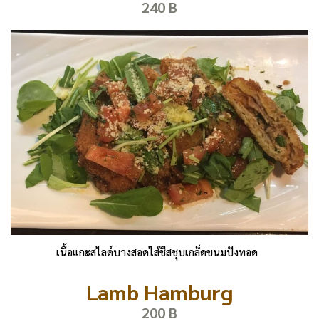
240 B
เนื้อแกะสไลด์บางสอดไส้ชีสชุบเกล็ดขนมปังทอด
Lamb Hamburg
200 B