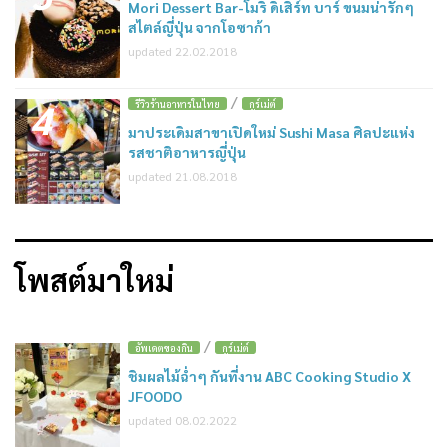
Mori Dessert Bar-โมริ ดิเสิร์ท บาร์ ขนมน่ารักๆ
สไตล์ญี่ปุ่น จากโอซาก้า
updated 22.02.2018
/
4
รีวิวร้านอาหารในไทย
กูร์เม่ต์
มาประเดิมสาขาเปิดใหม่ Sushi Masa ศิลปะแห่ง
รสชาติอาหารญี่ปุ่น
updated 21.08.2018
โพสต์มาใหม่
/
อัพเดตของกิน
กูร์เม่ต์
ชิมผลไม้ฉ่ำๆ กันที่งาน ABC Cooking Studio X
JFOODO
updated 08.02.2022