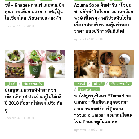
ขจี – Khagee กาแฟและขนมปัง
Azuma Soba ต้นตำรับ “โซบะ
คุณภาพเยี่ยม บรรยากาศญี่ปุ่น
ชามยักษ์” ในใจกลางย่านพร้อม
ในเชียงใหม่ เรียบง่ายแต่ลงตัว
พงษ์ ที่ใครๆต่างก็ประทับใจใน
เรื่อง รสชาติ ความคุ้มค่าของ
updated 15.02.2018
ราคา และบริการอันดีเลิศ!
updated 24.01.2018
/
/
/
กูร์เม่ต์
อัพเดตของกิน
เทรนด์
กูร์เม่ต์
อัพเดตของกิน
/
6 เมนูขนมหวานที่ทำจากชา
อัพเดตเทรนด์
พาไปดูคาเฟ่แมว “Temari no
เขียวเลิศรส ประจำฤดูใบไม้ผลิ
Oshiro” ที่เหมือนหลุดออกมา
ปี 2018 ที่อยากให้ลองไปชิมกัน
จากภาพยนตร์การ์ตูนของ
ดู
“Studio Ghibli” จะน่าสนใจแค่
updated 30.04.2018
ไหน ตามมาดูกันเลยค่ะ!!
updated 13.06.2018