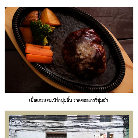
เนื้อแกะแฮมเบิร์กนุ่มลิ้น ราดซอสเกรวี่ชุ่มฉ่ำ