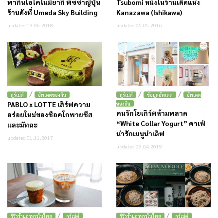
พากินโอโคโนมิยากิ พิซซ่าญี่ปุ่น
Tsubomi หนึ่งในร้านเด็ดแห่ง
ร้านดังที่ Umeda Sky Building
Kanazawa (Ishikawa)
updated 13.06.2018
updated 06.05.2016
/
/
/
กูร์เม่ต์
อัพเดตของกิน
กูร์เม่ต์
ข้อมูลอัพเดต
อัพเดต
PABLO x LOTTE เสิร์ฟความ
ของกิน
คนรักโยเกิร์ตห้ามพลาด
อร่อยใหม่ของช็อคโกพายชีส
“White Collar Yogurt” คาเฟ่
และมัทฉะ
น่ารักเมนูน่าเลิฟ
updated 01.11.2017
updated 26.04.2019
/
/
รีวิวร้านอาหารในไทย
กูร์เม่ต์
รีวิวร้านอาหารในไทย
กูร์เม่ต์