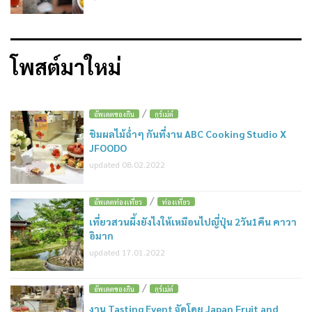
โพสต์มาใหม่
/
อัพเดตของกิน
กูร์เม่ต์
ชิมผลไม้ฉ่ำๆ กันที่งาน ABC Cooking Studio X
JFOODO
updated 08.02.2022
/
อัพเดตท่องเที่ยว
ท่องเที่ยว
เที่ยวสวนผึ้งยังไงให้เหมือนไปญี่ปุ่น 2วัน1คืน คาวา
อิมาก
updated 17.01.2022
/
อัพเดตของกิน
กูร์เม่ต์
งาน Tasting Event จัดโดย Japan Fruit and