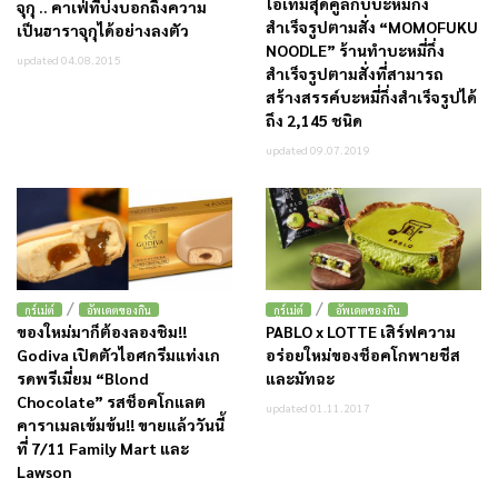
ไอเทมสุดคูลกับบะหมี่กึ่ง
จุกุ .. คาเฟ่ที่บ่งบอกถึงความ
สำเร็จรูปตามสั่ง “MOMOFUKU
เป็นฮาราจุกุได้อย่างลงตัว
NOODLE” ร้านทำบะหมี่กึ่ง
updated 04.08.2015
สำเร็จรูปตามสั่งที่สามารถ
สร้างสรรค์บะหมี่กึ่งสำเร็จรูปได้
ถึง 2,145 ชนิด
updated 09.07.2019
/
/
กูร์เม่ต์
อัพเดตของกิน
กูร์เม่ต์
อัพเดตของกิน
ของใหม่มาก็ต้องลองชิม!!
PABLO x LOTTE เสิร์ฟความ
Godiva เปิดตัวไอศกรีมแท่งเก
อร่อยใหม่ของช็อคโกพายชีส
รดพรีเมี่ยม “Blond
และมัทฉะ
Chocolate” รสช็อคโกแลต
updated 01.11.2017
คาราเมลเข้มข้น!! ขายแล้ววันนี้
ที่ 7/11 Family Mart และ
Lawson