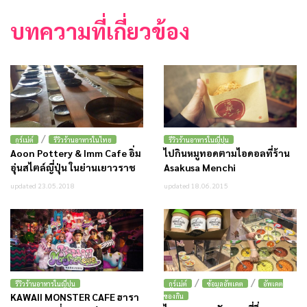
บทความที่เกี่ยวข้อง
/
กูร์เม่ต์
รีวิวร้านอาหารในไทย
รีวิวร้านอาหารในญี่ปุ่น
Aoon Pottery & Imm Cafe อิ่ม
ไปกินหมูทอดตามไอดอลที่ร้าน
อุ่นสไตล์ญี่ปุ่น ในย่านเยาวราช
Asakusa Menchi
updated 23.05.2018
updated 18.06.2015
/
/
รีวิวร้านอาหารในญี่ปุ่น
กูร์เม่ต์
ข้อมูลอัพเดต
อัพเดต
KAWAII MONSTER CAFE ฮารา
ของกิน