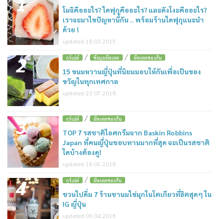
1
โมจิคืออะไร? ไดฟุกุคืออะไร? และดังโงะคืออะไร?
เราจะมาไขปัญหานี้กัน .. พร้อมร้านไดฟุกุแนะนำ
ด้วย !
updated 18.03.2015
/
/
2
กูร์เม่ต์
ข้อมูลอัพเดต
อัพเดตของกิน
15 ขนมหวานญี่ปุ่นที่นิยมมอบให้กันเพื่อเป็นของ
ขวัญในทุกเทศกาล
updated 23.07.2018
/
3
กูร์เม่ต์
อัพเดตของกิน
TOP 7 รสชาติไอศกรีมจาก Baskin Robbins
Japan ที่คนญี่ปุ่นชอบทานมากที่สุด จะเป็นรสชาติ
ใดบ้างต้องดู!
updated 18.01.2018
/
4
กูร์เม่ต์
อัพเดตของกิน
ชวนไปดื่ม 7 ร้านชานมไข่มุกในโตเกียวที่ฮิตสุดๆ ใน
IG ญี่ปุ่น
updated 09.04.2018