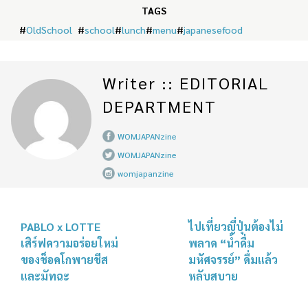
TAGS
#
OldSchool
#
school
#
lunch
#
menu
#
japanesefood
Writer :: EDITORIAL
DEPARTMENT
WOMJAPANzine
WOMJAPANzine
womjapanzine
PABLO x LOTTE
ไปเที่ยวญี่ปุ่นต้องไม่
เสิร์ฟความอร่อยใหม่
พลาด “น้ำดื่ม
ของช็อคโกพายชีส
มหัศจรรย์” ดื่มแล้ว
และมัทฉะ
หลับสบาย