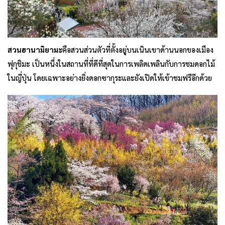
สวนฮานามิยามะ
คือสวนส่วนตัวที่ตั้งอยู่บนเนินเขาด้านนอกของเมือง
ฟุกุชิมะ เป็นหนึ่งในสถานที่ที่ดีที่สุดในการเพลิดเพลินกับการชมดอกไม้
ในญี่ปุ่น โดยเฉพาะอย่างยิ่งดอกซากุระและยังเปิดให้เข้าชมฟรีอีกด้วย