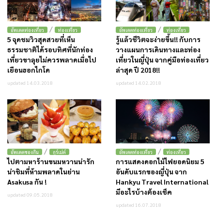
/
/
อัพเดตท่องเที่ยว
ท่องเที่ยว
อัพเดตท่องเที่ยว
ท่องเที่ยว
5 จุดชมวิวสุดสวยที่เห็น
รู้แล้วชีวิตจะง่ายขึ้น!! กับการ
ธรรมชาติได้รอบทิศที่นักท่อง
วางแผนการเดินทางและท่อง
เที่ยวขาลุยไม่ควรพลาดเมื่อไป
เที่ยวในญี่ปุ่น จากคู่มือท่องเที่ยว
เยือนฮอกไกโด
ล่าสุด ปี 2018!!
updated 14.03.2018
updated 14.02.2018
/
/
อัพเดตของกิน
กูร์เม่ต์
อัพเดตท่องเที่ยว
ท่องเที่ยว
ไปตามหาร้านขนมหวานน่ารัก
การแสดงดอกไม้ไฟยอดนิยม 5
น่าชิมที่ห้ามพลาดในย่าน
อันดับแรกของญี่ปุ่น จาก
Asakusa กัน !
Hankyu Travel International
มีอะไรบ้างต้องเช็ค
updated 09.05.2018
updated 16.07.2018