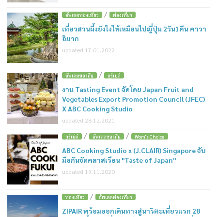
/
อัพเดตท่องเที่ยว
ท่องเที่ยว
เที่ยวสวนผึ้งยังไงให้เหมือนไปญี่ปุ่น 2วัน1คืน คาวา
อิมาก
updated 17.01.2022
/
อัพเดตของกิน
กูร์เม่ต์
งาน Tasting Event จัดโดย Japan Fruit and
Vegetables Export Promotion Council (JFEC)
X ABC Cooking Studio
updated 28.12.2021
/
/
กูร์เม่ต์
อัพเดตของกิน
Wom's Choice
ABC Cooking Studio x (J.CLAIR) Singapore จับ
มือกันจัดคลาสเรียน "Taste of Japan"
updated 19.11.2020
/
ท่องเที่ยว
อัพเดตท่องเที่ยว
ZIPAIR พร้อมออกเดินทางสู่นาริตะเที่ยวแรก 28