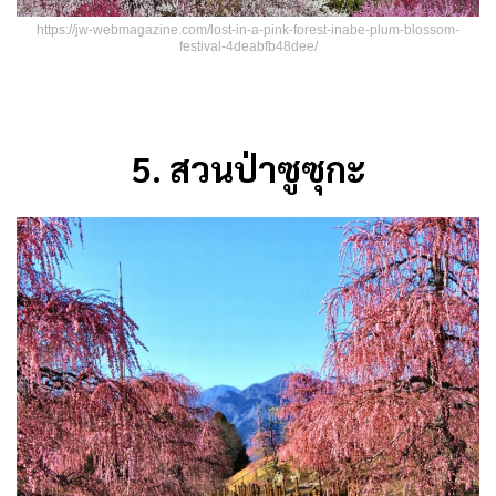
https://jw-webmagazine.com/lost-in-a-pink-forest-inabe-plum-blossom-
festival-4deabfb48dee/
5.
สวนป่าซูซุกะ