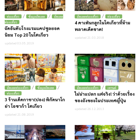
/
/
/
ท่องเที่ยว
ข้อมูลอัพเดต
อัพเดต
อัพเดตท่องเที่ยว
ท่องเที่ยว
4 คาเฟ่นกฮูกในโตเกียวที่ห้าม
ท่องเที่ยว
จัดอันดับโรงแรมแคปซูลยอด
พลาดเด็ดขาด!
นิยม Top 20 ในโตเกียว
updated 21.03.2018
updated 03.05.2019
/
/
/
อัพเดตท่องเที่ยว
ข้อมูลอัพเดต
อัพเดตท่องเที่ยว
เทรนด์
ไม่น่าแปลก แต่จริง! ว่าด้วยเรื่อง
ท่องเที่ยว
3 ร้านเด็ดกาชา(ปอง) พิกัดนาโก
ของถังขยะในประเทศญี่ปุ่น
ย่า โอซาก้า โตเกียว
updated 26.12.2013
updated 21.08.2019