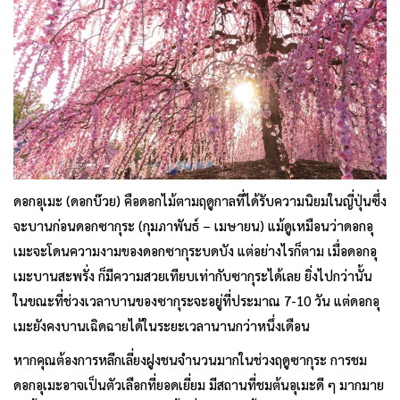
ดอกอุเมะ (ดอกบ๊วย) คือดอกไม้ตามฤดูกาลที่ได้รับความนิยมในญี่ปุ่นซึ่ง
จะบานก่อนดอกซากุระ (กุมภาพันธ์ – เมษายน) แม้ดูเหมือนว่าดอกอุ
เมะจะโดนความงามของดอกซากุระบดบัง แต่อย่างไรก็ตาม เมื่อดอกอุ
เมะบานสะพรั่ง ก็มีความสวยเทียบเท่ากับซากุระได้เลย ยิ่งไปกว่านั้น
ในขณะที่ช่วงเวลาบานของซากุระจะอยู่ที่ประมาณ 7-10 วัน แต่ดอกอุ
เมะยังคงบานเฉิดฉายได้ในระยะเวลานานกว่าหนึ่งเดือน
หากคุณต้องการหลีกเลี่ยงฝูงชนจำนวนมากในช่วงฤดูซากุระ การชม
ดอกอุเมะอาจเป็นตัวเลือกที่ยอดเยี่ยม มีสถานที่ชมต้นอุเมะดี ๆ มากมาย