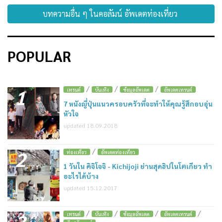
บทความอื่น ๆ ในคอลัมน์ อัพเดตท่องเที่ยว
POPULAR
/
/
/
1
เทรนด์
บันเทิง
ข้อมูลอัพเดต
อัพเดตเทรนด์
7 หนังญี่ปุ่นแนวครอบครัวที่จะทำให้คุณรู้สึกอบอุ่น
หัวใจ
updated 18.09.2018
/
2
ท่องเที่ยว
อัพเดตท่องเที่ยว
1 วันใน คิจิโจจิ - Kichijoji ย่านสุดฮิปในโตเกียว ทำ
อะไรได้บ้าง
updated 15.12.2017
/
/
/
/
3
เทรนด์
บันเทิง
ข้อมูลอัพเดต
อัพเดตเทรนด์