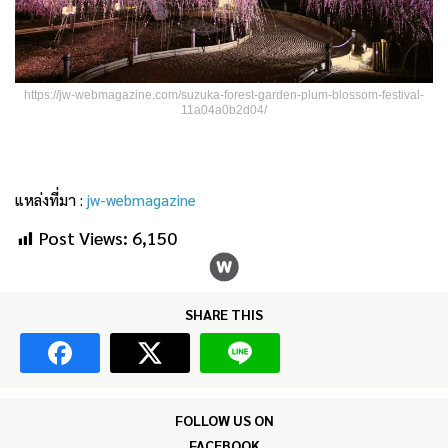
https://jw-webmagazine.com/suzuka-forest-garden-plum-blossom-festival-
11a04a0b2d04/
แหล่งที่มา :
jw-webmagazine
Post Views:
6,150
SHARE THIS
FOLLOW US ON
FACEBOOK