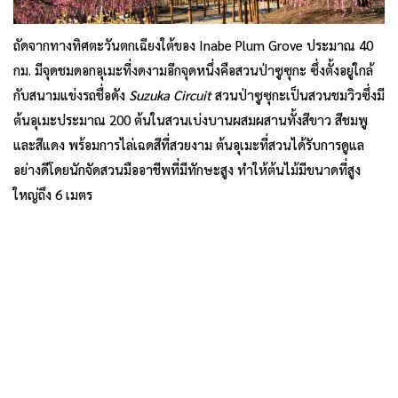
ถัดจากทางทิศตะวันตกเฉียงใต้ของ Inabe Plum Grove ประมาณ 40
กม. มีจุดชมดอกอุเมะที่งดงามอีกจุดหนึ่งคือสวนป่าซูซุกะ ซึ่งตั้งอยู่ใกล้
กับสนามแข่งรถชื่อดัง
Suzuka Circuit
สวนป่าซูซุกะเป็นสวนชมวิวซึ่งมี
ต้นอุเมะประมาณ 200 ต้นในสวนเบ่งบานผสมผสานทั้งสีขาว สีชมพู
และสีแดง พร้อมการไล่เฉดสีที่สวยงาม ต้นอุเมะที่สวนได้รับการดูแล
อย่างดีโดยนักจัดสวนมืออาชีพที่มีทักษะสูง ทำให้ต้นไม้มีขนาดที่สูง
ใหญ่ถึง 6 เมตร