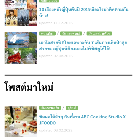
ป๊อปคัลเจอร์
10 เรื่องหนังญี่ปุ่นต้นปี 2019 มีอะไรน่าติดตามกัน
บ้าง!
updated 11.12.2018
/
/
4
ท่องเที่ยว
อัพเดตเทรนด์
อัพเดตท่องเที่ยว
เอาใจสายฟิตโดยเฉพาะกับ 7 เส้นทางเดินป่าสุด
สวยของญี่ปุ่นที่ต้องลองไปพิชิตดูให้ได้!
updated 02.08.2018
โพสต์มาใหม่
/
อัพเดตของกิน
กูร์เม่ต์
ชิมผลไม้ฉ่ำๆ กันที่งาน ABC Cooking Studio X
JFOODO
updated 08.02.2022