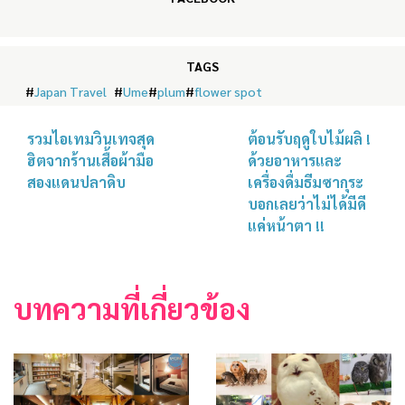
TAGS
#
Japan Travel
#
Ume
#
plum
#
flower spot
รวมไอเทมวินเทจสุด
ต้อนรับฤดูใบไม้ผลิ !
ฮิตจากร้านเสื้อผ้ามือ
ด้วยอาหารและ
สองแดนปลาดิบ
เครื่องดื่มธีมซากุระ
บอกเลยว่าไม่ได้มีดี
แค่หน้าตา !!
บทความที่เกี่ยวข้อง