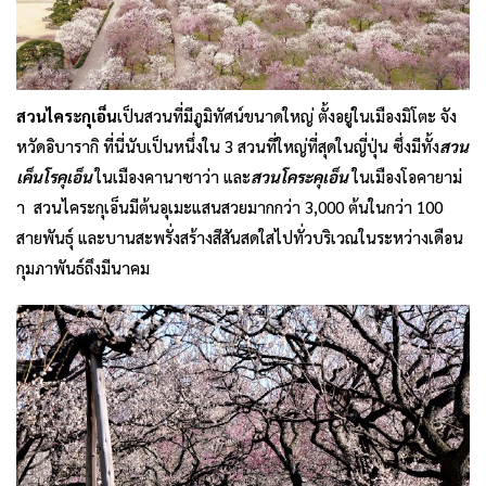
สวนไคระกุเอ็น
เป็นสวนที่มีภูมิทัศน์ขนาดใหญ่ ตั้งอยู่ในเมืองมิโตะ จัง
หวัดอิบารากิ ที่นี่นับเป็นหนึ่งใน 3 สวนที่ใหญ่ที่สุดในญี่ปุ่น ซึ่งมีทั้ง
สวน
เค็นโรคุเอ็น
ในเมืองคานาซาว่า และ
สวนโคระคุเอ็น
ในเมืองโอคายาม่
า สวนไคระกุเอ็นมีต้นอุเมะแสนสวยมากกว่า 3,000 ต้นในกว่า 100
สายพันธุ์ และบานสะพรั่งสร้างสีสันสดใสไปทั่วบริเวณในระหว่างเดือน
กุมภาพันธ์ถึงมีนาคม