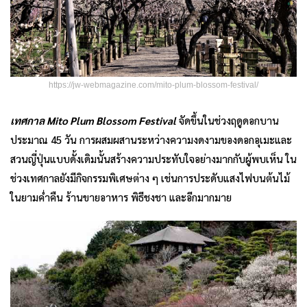
https://jw-webmagazine.com/mito-plum-blossom-festival/
เทศกาล
Mito Plum Blossom Festival
จัดขึ้นในช่วงฤดูดอกบาน
ประมาณ 45 วัน การผสมผสานระหว่างความงดงามของดอกอุเมะและ
สวนญี่ปุ่นแบบดั้งเดิมนั้นสร้างความประทับใจอย่างมากกับผู้พบเห็น ใน
ช่วงเทศกาลยังมีกิจกรรมพิเศษต่าง ๆ เช่นการประดับแสงไฟบนต้นไม้
ในยามค่ำคืน ร้านขายอาหาร พิธีชงชา และอีกมากมาย