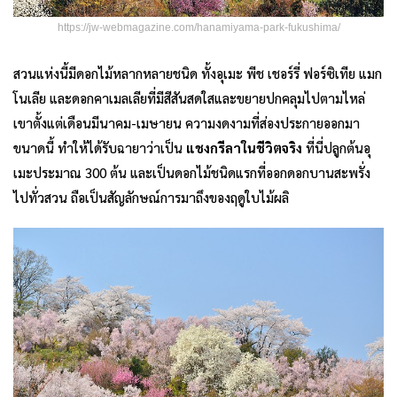
https://jw-webmagazine.com/hanamiyama-park-fukushima/
สวนแห่งนี้มีดอกไม้หลากหลายชนิด ทั้งอุเมะ พีช เชอร์รี่ ฟอร์ซิเทีย แมก
โนเลีย และดอกคาเมลเลียที่มีสีสันสดใสและขยายปกคลุมไปตามไหล่
เขาตั้งแต่เดือนมีนาคม-เมษายน ความงดงามที่ส่องประกายออกมา
ขนาดนี้ ทำให้ได้รับฉายาว่าเป็น
แชงกรีลาในชีวิตจริง
ที่นี่ปลูกต้นอุ
เมะประมาณ 300 ต้น และเป็นดอกไม้ชนิดแรกที่ออกดอกบานสะพรั่ง
ไปทั่วสวน ถือเป็นสัญลักษณ์การมาถึงของฤดูใบไม้ผลิ