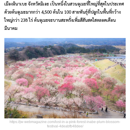
เมืองอินาเบะ จังหวัดมิเอะ เป็นหนึ่งในสวนอุเมะที่ใหญ่ที่สุดในประเทศ
ด้วยต้นอุเมะมากกว่า 4,500 ต้นใน 100 สายพันธุ์ที่ปลูกในพื้นที่กว้าง
ใหญ่กว่า 238 ไร่ ต้นอุเมะจะบานสะพรั่งเพิ่มสีสันสดใสตลอดเดือน
มีนาคม
https://jw-webmagazine.com/lost-in-a-pink-forest-inabe-plum-blossom-
festival-4deabfb48dee/