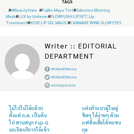
TAGS
#
#BeautyItem
#
Fujiko Mayu Tint
#
Saborino Morning
Mask
#
LUX by Unilever
#
FLOWFUSHI LIP38℃ Lip
Treatment
#
KOSE LIP GEL MAGIC
#
CANMAKE WINK GLOW EYES
Writer :: EDITORIAL
DEPARTMENT
WOMJAPANzine
WOMJAPANzine
womjapanzine
ไม่ไปไม่ได้แล้ว!!
แต่งตัวแนวผู้ใหญ่
ตั้งแต่ ก.ค. เป็นต้น
ชิคๆ ได้ง่ายๆ ด้วย
ไป สวนสนุก Fuji-Q
แฟชั่นเสื้อโค้ทแขน
จะเปิดบริการให้เข้า
กุด