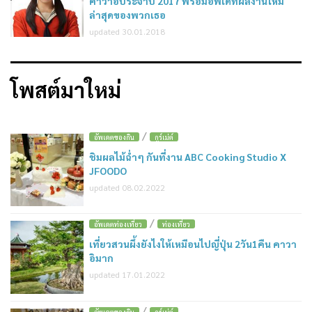
คาวาอี้ประจำปี 2017 พร้อมอัพเดทผลงานใหม่
ล่าสุดของพวกเธอ
updated 30.01.2018
โพสต์มาใหม่
/
อัพเดตของกิน
กูร์เม่ต์
ชิมผลไม้ฉ่ำๆ กันที่งาน ABC Cooking Studio X
JFOODO
updated 08.02.2022
/
อัพเดตท่องเที่ยว
ท่องเที่ยว
เที่ยวสวนผึ้งยังไงให้เหมือนไปญี่ปุ่น 2วัน1คืน คาวา
อิมาก
updated 17.01.2022
/
อัพเดตของกิน
กูร์เม่ต์