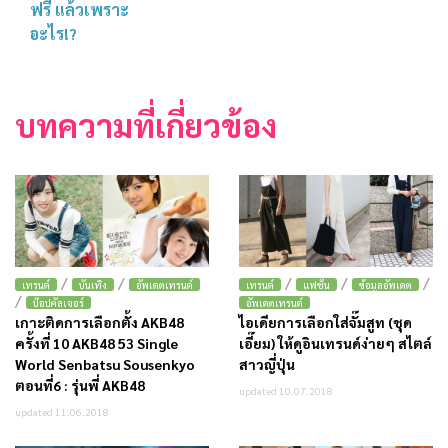
ฟรี แล้วเพราะ
อะไร!?
บทความที่เกี่ยวข้อง
/
/
/
/
/
เทรนด์
บันเทิง
อัพเดตเทรนด์
เทรนด์
แฟชั่น
ข้อมูลอัพเดต
/
ป๊อปคัลเจอร์
อัพเดตเทรนด์
เกาะติดการเลือกตั้ง AKB48
ไอเดียการเลือกใส่จั๊มสูท (ชุด
ครั้งที่ 10 AKB48 53 Single
เอี๊ยม) ให้ดูอินเทรนด์ง่ายๆ สไตล์
World Senbatsu Sousenkyo
สาวญี่ปุ่น
ตอนที่6 : รุ่นพี่ AKB48
updated 10.07.2018
updated 11.06.2018