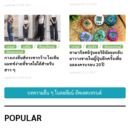
updated 01.12.2018
updated 15.08.2017
/
/
/
/
/
เทรนด์
แฟชั่น
ข้อมูลอัพเดต
เทรนด์
บันเทิง
อัพเดตเทรนด์
ทามาก็อตจิรุ่นออริจินัลจะกลับ
อัพเดตเทรนด์
กางเกงยีนส์ทรงขากว้าง ไอเท็ม
มาวางขายในญี่ปุ่นอีกครั้งเพื่อ
แมทช์ง่ายที่ขาดไม่ได้สำหรับ
ฉลองครบรอบ 20 ปี
สาว ๆ
updated 27.11.2017
updated 13.09.2019
บทความอื่น ๆ ในคอลัมน์ อัพเดตเทรนด์
POPULAR