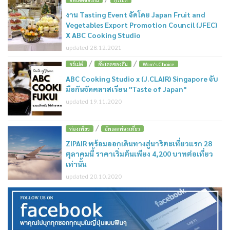
งาน Tasting Event จัดโดย Japan Fruit and
Vegetables Export Promotion Council (JFEC)
X ABC Cooking Studio
updated 28.12.2021
/
/
กูร์เม่ต์
อัพเดตของกิน
Wom's Choice
ABC Cooking Studio x (J.CLAIR) Singapore จับ
มือกันจัดคลาสเรียน "Taste of Japan"
updated 19.11.2020
/
ท่องเที่ยว
อัพเดตท่องเที่ยว
ZIPAIR พร้อมออกเดินทางสู่นาริตะเที่ยวแรก 28
ตุลาคมนี้ ราคาเริ่มต้นเพียง 4,200 บาทต่อเที่ยว
เท่านั้น
updated 20.10.2020