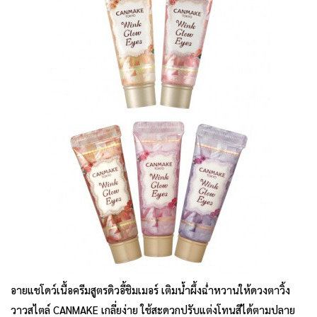
อายแชโดว์เนื้อครีมสูตรดิวอี้ชิมเมอร์ เติมน้ำผึ้งฉ่ำหวานให้ดวงตาวิ้ง
วาวสไตล์ CANMAKE เกลี่ยง่าย ใช้สะดวกปรับแต่งโทนสีได้ตามปลาย