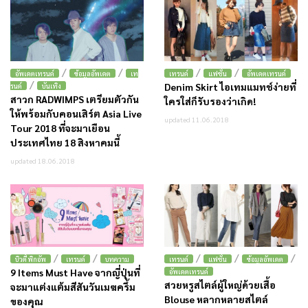
/
/
/
/
อัพเดตเทรนด์
ข้อมูลอัพเดต
เท
เทรนด์
แฟชั่น
อัพเดตเทรนด์
/
Denim Skirt ไอเทมแมทช์ง่ายที่
รนด์
บันเทิง
สาวก RADWIMPS เตรียมตัวกัน
ใครใส่ก็รับรองว่าเกิด!
ให้พร้อมกับคอนเสิร์ต Asia Live
updated 11.06.2018
Tour 2018 ที่จะมาเยือน
ประเทศไทย 18 สิงหาคมนี้
updated 18.06.2018
/
/
/
/
/
บิวตี้ พิกอัพ
เทรนด์
บทความ
เทรนด์
แฟชั่น
ข้อมูลอัพเดต
9 Items Must Have จากญี่ปุ่นที่
อัพเดตเทรนด์
สวยหรูสไตล์ผู้ใหญ่ด้วยเสื้อ
จะมาแต่งแต้มสีสันวันเมฆครึ้ม
Blouse หลากหลายสไตล์
ของคุณ