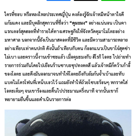
ใครที่ชอบ หรือหลงใหลประเทศญี่ปุ่น คงต้องรู้จักเจ้าหมีหน้าตาใจดี
แก้มแดง และมีบุคลิกสุดกวนที่ชื่อว่า
“คุมะมง”
อย่างแน่นอน เป็นคา
แรกเตอร์สุดฮอตที่ทำรายได้ทางเศรษฐกิจให้จังหวัดคุมาโมโตะอย่าง
มหาศาล นอกจากนี้ยังเป็นมาสคอตที่มีชีวิต และมีความสามารถหลาย
อย่างเทียบเท่าคนปกติ ดังนั้นถ้าเทียบกับคน ก็ออกแนวเป็นขาโจ๋สุดซ่า
ไม่เบา และคราวนี้งานเข้าซะแล้ว เมื่อคุมะมงกับ ฮิโรกิ โอตะ ไปถ่ายทำ
รายการร่วมกันโดยไปเยือนร้านซาบะซุปทงคตสึ แล้วเจ้าหมีก็คว้าเก้าอี้
ของโอตะ และดึงมันออกมาจนทำให้โอตะถึงกับล้มก้นจ้ำเบ้าและทับ
แบตไมโครโฟนที่เหน็บเอวไว้ แถมยังทำให้ถ้วยโซบะร้อนๆ หกราดใส่
โอตะเต็มๆ จนเขาร้องและดิ้นไปประมาณครึ่งนาที จากนั้นเขาก็
พยายามยืนขึ้นและดำเนินรายการต่อ