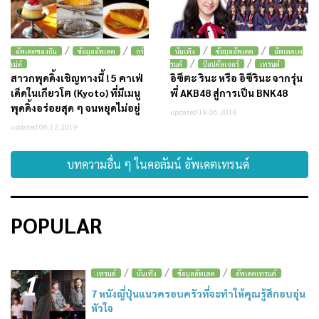
/
/
/
/
อัพเดตของกิน
ข้อมูลอัพเดต
กูร์
บันเทิง
ข้อมูลอัพเดต
อัพเดตเท
/
/
เม่ต์
รนด์
ป๊อปคัลเจอร์
เทรนด์
สาวกพุดดิ้งเชิญทางนี้ ! 5 คาเฟ่
อิซึตะ รินะ หรือ อิซึรินะ จากรุ่น
เด็ดในเกียวโต (Kyoto) ที่มีเมนู
พี่ AKB48 สู่การเป็น BNK48
พุดดิ้งอร่อยสุด ๆ จนหยุดไม่อยู่
updated 18.06.2018
updated 06.12.2019
บทความอื่น ๆ ในคอลัมน์ อัพเดตเทรนด์
POPULAR
/
/
/
1
เทรนด์
บันเทิง
ข้อมูลอัพเดต
อัพเดตเทรนด์
7 หนังญี่ปุ่นแนวครอบครัวที่จะทำให้คุณรู้สึกอบอุ่น
หัวใจ