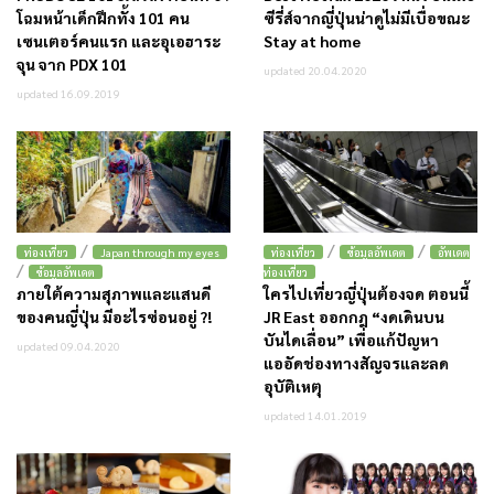
โฉมหน้าเด็กฝึกทั้ง 101 คน
ซีรี่ส์จากญี่ปุ่นน่าดูไม่มีเบื่อขณะ
เซนเตอร์คนแรก และอุเอฮาระ
Stay at home
จุน จาก PDX 101
updated 20.04.2020
updated 16.09.2019
/
/
/
ท่องเที่ยว
Japan through my eyes
ท่องเที่ยว
ข้อมูลอัพเดต
อัพเดต
/
ข้อมูลอัพเดต
ท่องเที่ยว
ภายใต้ความสุภาพและแสนดี
ใครไปเที่ยวญี่ปุ่นต้องจด ตอนนี้
ของคนญี่ปุ่น มีอะไรซ่อนอยู่ ?!
JR East ออกกฎ “งดเดินบน
บันไดเลื่อน” เพื่อแก้ปัญหา
updated 09.04.2020
แออัดช่องทางสัญจรและลด
อุบัติเหตุ
updated 14.01.2019