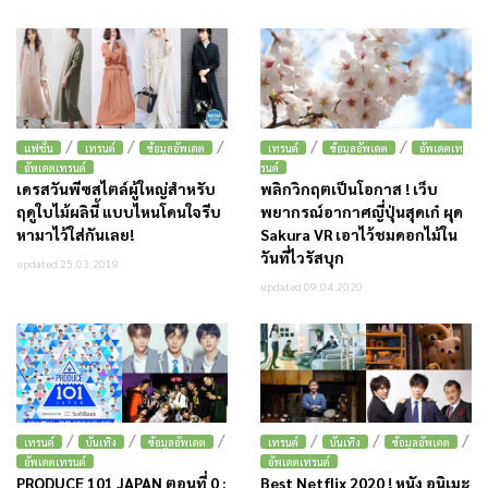
/
/
/
/
/
แฟชั่น
เทรนด์
ข้อมูลอัพเดต
เทรนด์
ข้อมูลอัพเดต
อัพเดตเท
อัพเดตเทรนด์
รนด์
เดรสวันพีซสไตล์ผู้ใหญ่สำหรับ
พลิกวิกฤตเป็นโอกาส ! เว็บ
ฤดูใบไม้ผลินี้ แบบไหนโดนใจรีบ
พยากรณ์อากาศญี่ปุ่นสุดเก๋ ผุด
หามาไว้ใส่กันเลย!
Sakura VR เอาไว้ชมดอกไม้ใน
วันที่ไวรัสบุก
updated 25.03.2019
updated 09.04.2020
/
/
/
/
/
/
เทรนด์
บันเทิง
ข้อมูลอัพเดต
เทรนด์
บันเทิง
ข้อมูลอัพเดต
อัพเดตเทรนด์
อัพเดตเทรนด์
PRODUCE 101 JAPAN ตอนที่ 0 :
Best Netflix 2020 ! หนัง อนิเมะ