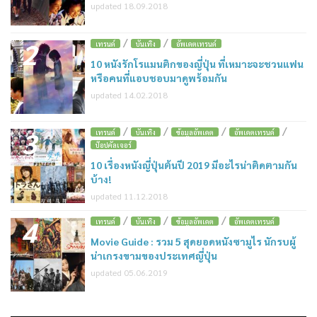
updated 18.09.2018
/
/
2
เทรนด์
บันเทิง
อัพเดตเทรนด์
10 หนังรักโรแมนติกของญี่ปุ่น ที่เหมาะจะชวนแฟน
หรือคนที่แอบชอบมาดูพร้อมกัน
updated 14.02.2018
/
/
/
/
3
เทรนด์
บันเทิง
ข้อมูลอัพเดต
อัพเดตเทรนด์
ป๊อปคัลเจอร์
10 เรื่องหนังญี่ปุ่นต้นปี 2019 มีอะไรน่าติดตามกัน
บ้าง!
updated 11.12.2018
/
/
/
4
เทรนด์
บันเทิง
ข้อมูลอัพเดต
อัพเดตเทรนด์
Movie Guide : รวม 5 สุดยอดหนังซามูไร นักรบผู้
น่าเกรงขามของประเทศญี่ปุ่น
updated 05.06.2019