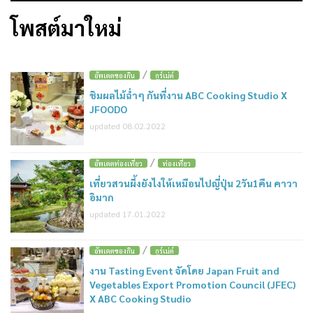
โพสต์มาใหม่
/
อัพเดตของกิน
กูร์เม่ต์
ชิมผลไม้ฉ่ำๆ กันที่งาน ABC Cooking Studio X
JFOODO
updated 08.02.2022
/
อัพเดตท่องเที่ยว
ท่องเที่ยว
เที่ยวสวนผึ้งยังไงให้เหมือนไปญี่ปุ่น 2วัน1คืน คาวา
อิมาก
updated 17.01.2022
/
อัพเดตของกิน
กูร์เม่ต์
งาน Tasting Event จัดโดย Japan Fruit and
Vegetables Export Promotion Council (JFEC)
X ABC Cooking Studio