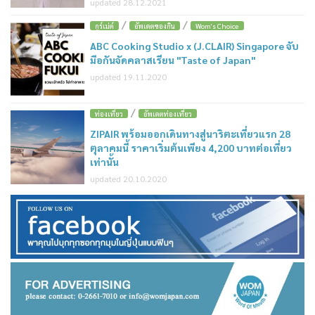
updated 28.12.2021
/
/
กูร์เม่ต์
อัพเดตของกิน
Wom's Choice
ABC Cooking Studio x (J.CLAIR) Singapore จับ
มือกันจัดคลาสเรียน "Taste of Japan"
updated 19.11.2020
/
ท่องเที่ยว
อัพเดตท่องเที่ยว
ZIPAIR พร้อมออกเดินทางสู่นาริตะเที่ยวแรก 28
ตุลาคมนี้ ราคาเริ่มต้นเพียง 4,200 บาทต่อเที่ยว
เท่านั้น
updated 20.10.2020